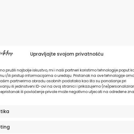
Upravljajte svojom privatnošću
o pružili najbolje iskustvo, mi i naši partneri koristimo tehnologije poput k
u i/ili pristup informacijama o uređaju. Pristanak na ove tehnologije omo
ašim partnerima obradu osobnih podataka kao što su ponašanje pri
anju ili jedinstveni ID-ovi na ovoj stranici i prikazujemo (ne)personalizira
epristanak ili povlačenje privole može negativno utjecati na određene zna
stika
ting