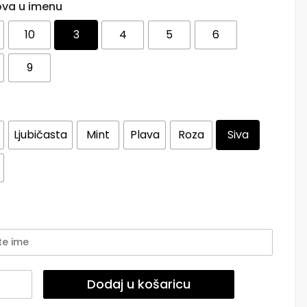
lova u imenu
10
3
4
5
6
9
Ljubičasta
Mint
Plava
Roza
Siva
olor
Dodaj u košaricu
et