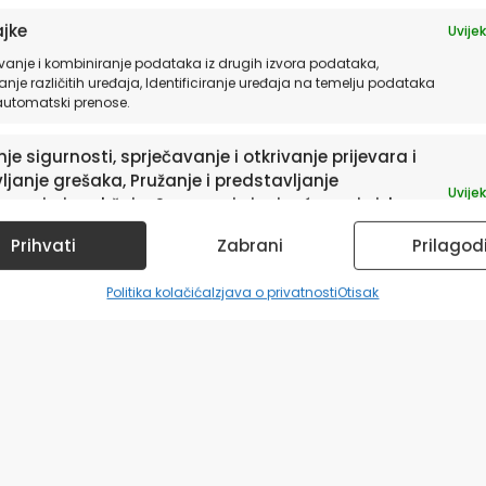
jke
Uvijek
vanje i kombiniranje podataka iz drugih izvora podataka,
anje različitih uređaja, Identificiranje uređaja na temelju podataka
 automatski prenose.
je sigurnosti, sprječavanje i otkrivanje prijevara i
ljanje grešaka, Pružanje i predstavljanje
Uvijek
avanja i sadržaja, Spremanje i priopćavanje izbora
ledu privatnosti.
Prihvati
Zabrani
Prilagod
Politika kolačića
Izjava o privatnosti
Otisak