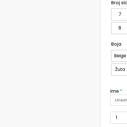
Broj s
7
8
Boja
Beige
Žuta
Ime
*
Waterc
Alphab