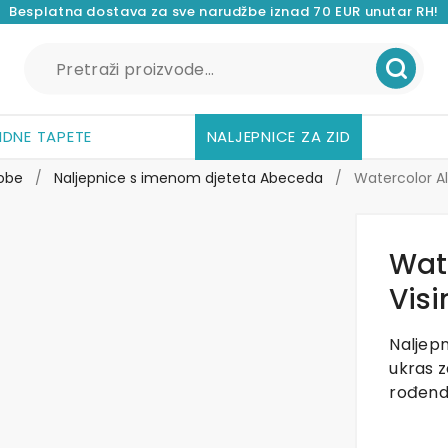
Besplatna dostava za sve narudžbe iznad 70 EUR unutar RH!
Pretraži:
IDNE TAPETE
NALJEPNICE ZA ZID
sobe
/
Naljepnice s imenom djeteta Abeceda
/
Watercolor Al
Wate
Visi
Naljep
ukras z
rođend