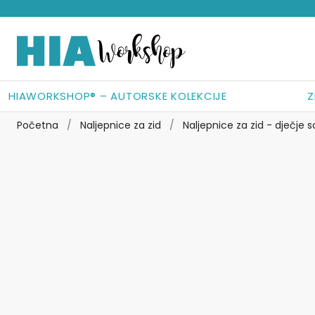
Preskoči
Skoči
na
do
navigaciju
sadržaja
HIAWORKSHOP® – AUTORSKE KOLEKCIJE
Z
Početna
/
Naljepnice za zid
/
Naljepnice za zid - dječje 