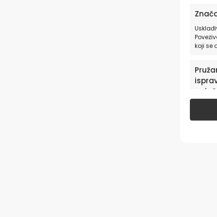
Znača
Usklađi
Poveziv
koji se
Pružan
isprav
oglaš
u pog