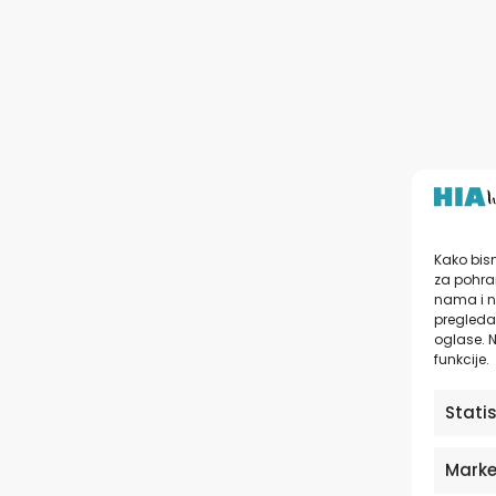
Kako bism
za pohran
nama i n
pregledav
oglase. N
funkcije.
Stati
Marke