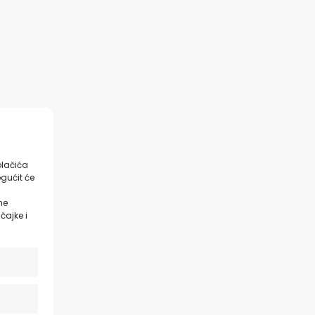
olačića
gućit će
ne
čajke i