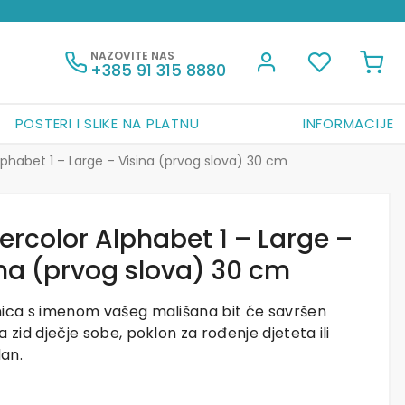
NAZOVITE NAS
+385 91 315 8880
POSTERI I SLIKE NA PLATNU
INFORMACIJE
phabet 1 – Large – Visina (prvog slova) 30 cm
rcolor Alphabet 1 – Large –
na (prvog slova) 30 cm
nica s imenom vašeg mališana bit će savršen
a zid dječje sobe, poklon za rođenje djeteta ili
an.