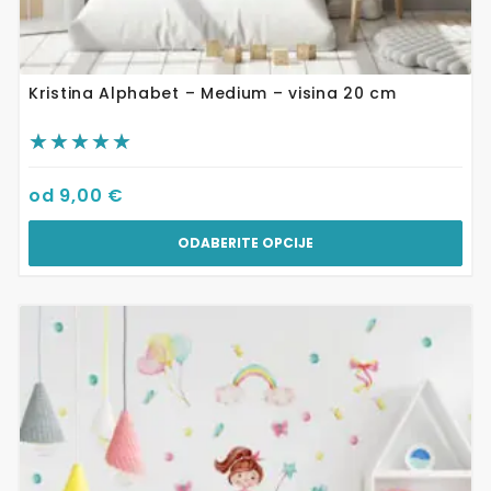
Kristina Alphabet – Medium – visina 20 cm
od
9,00
€
ODABERITE OPCIJE
Ovaj
proizvod
ima
više
varijanti.
Opcije
se
mogu