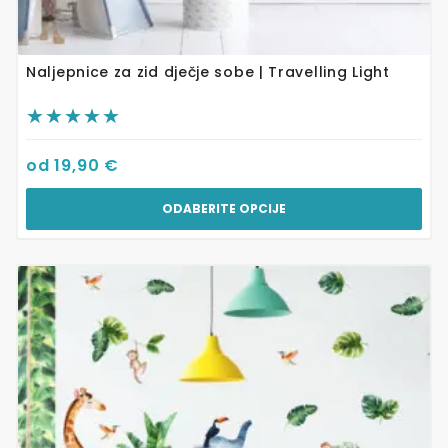
Naljepnice za zid dječje sobe | Travelling Light
od
19,90
€
ODABERITE OPCIJE
Ovaj
proizvod
ima
više
varijanti.
Opcije
se
mogu