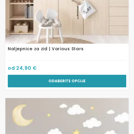
Naljepnice za zid | Various Stars
od
24,90
€
ODABERITE OPCIJE
Ovaj
proizvod
ima
više
varijanti.