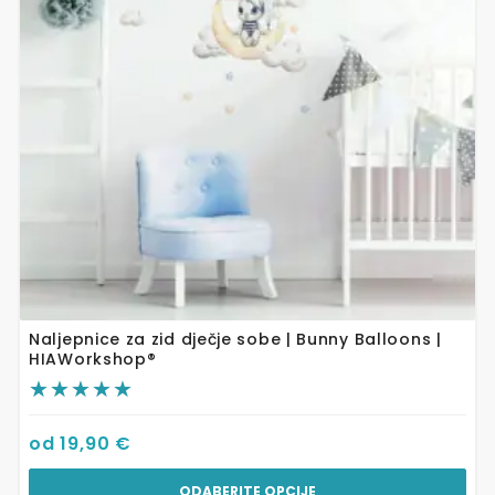
se
mogu
odabrati
na
stranici
proizvoda
Naljepnice za zid dječje sobe | Bunny Balloons |
HIAWorkshop®
od
19,90
€
ODABERITE OPCIJE