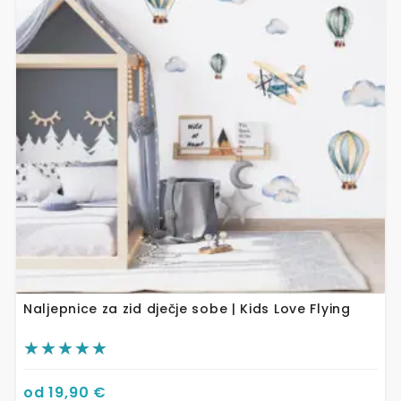
varijanti.
Opcije
se
mogu
odabrati
na
stranici
proizvoda
Naljepnice za zid dječje sobe | Kids Love Flying
od
19,90
€