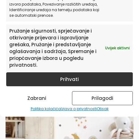
izvora podataka, Povezivanje različitih uređaja,
Identificiranje uređaja na temelju podataka koji
od
19,90
€
se automatski prenose.
ODABERITE OPCIJE
Pružanje sigurnosti, sprječavanje i
otkrivanje prijevara i ispravljanje
grešaka, Pružanje i predstavljanje
Uvijek aktivni
oglašavanja i sadržaja, Spremanje i
Ovaj
priopćavanje izbora u pogledu
proizvod
privatnosti.
ima
više
varijanti.
Prihvati
Opcije
se
mogu
Zabrani
Prilagodi
odabrati
Politika kolačića
Izjava o privatnosti
Otisak
na
stranici
proizvoda