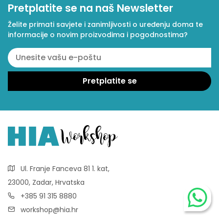
Pretplatite se na naš Newsletter
Želite primati savjete i zanimljivosti o uređenju doma te
informacije o novim proizvodima i pogodnostima?
Ul. Franje Fanceva 81 1. kat,
23000, Zadar, Hrvatska
+385 91 315 8880
workshop@hia.hr