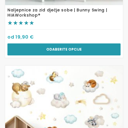
Naljepnice za zid dječje sobe | Bunny Swing |
HIAWorkshop®
od
19,90
€
ODABERITE OPCIJE
Ovaj
proizvod
ima
više
varijanti.
Opcije
se
mogu
odabrati
na