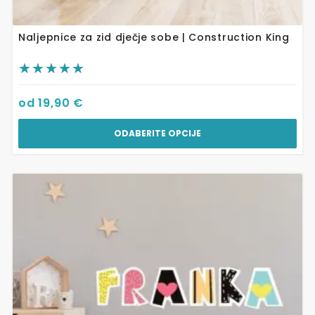
Naljepnice za zid dječje sobe | Construction King
od
19,90
€
ODABERITE OPCIJE
Ovaj
proizvod
ima
više
varijanti.
Opcije
se
mogu
odabrati