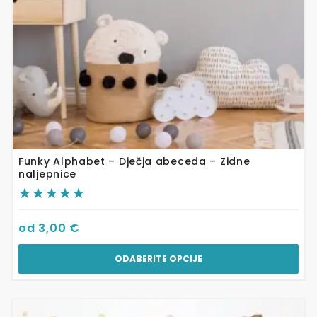
na
stranici
proizvoda
Funky Alphabet – Dječja abeceda – Zidne
naljepnice
od
3,00
€
ODABERITE OPCIJE
Ovaj