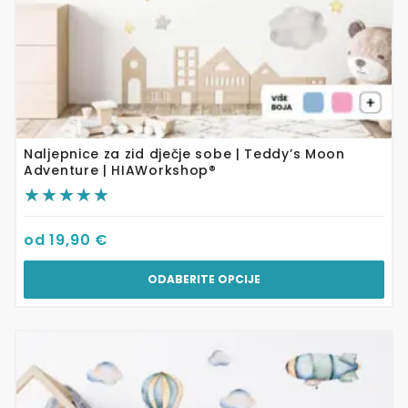
Naljepnice za zid dječje sobe | Teddy’s Moon
Adventure | HIAWorkshop®
od
19,90
€
ODABERITE OPCIJE
Ovaj
proizvod
ima
više