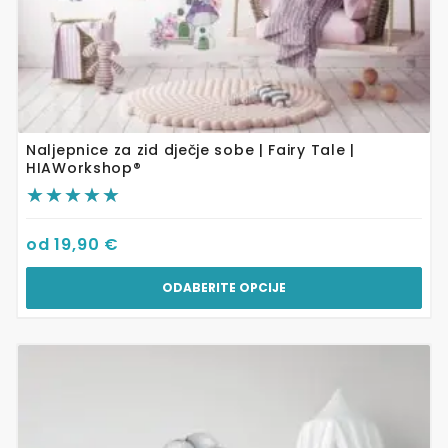
Naljepnice za zid dječje sobe | Fairy Tale |
HIAWorkshop®
od
19,90
€
ODABERITE OPCIJE
Ovaj
proizvod
ima
više
varijanti.