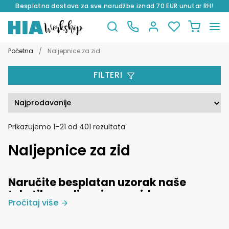
Besplatna dostava za sve narudžbe iznad 70 EUR unutar RH!
Preskoči
Skoči
na
do
Početna
/
Naljepnice za zid
navigaciju
sadržaja
FILTERI
Poredano
Prikazujemo 1–21 od 401 rezultata
po
Naljepnice za zid
popularnosti
Naručite besplatan uzorak naše
tekstilne naljepnice za zid
Pročitaj više
Naljepnice za zid
su savršeno rješenje za brzu i kreativnu
Besplatan uzorak tekstilne naljepnice možete naručiti
dekoraciju svakog prostora. Naše kolekcije naljepnica za zid
OVDJE.