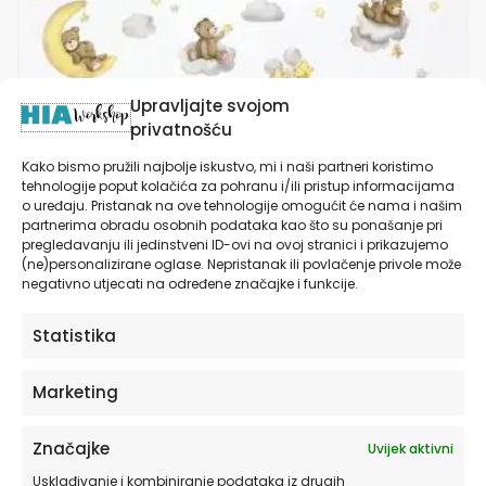
proizvod
ima
više
varijanti.
Opcije
Upravljajte svojom
se
privatnošću
mogu
Kako bismo pružili najbolje iskustvo, mi i naši partneri koristimo
odabrati
tehnologije poput kolačića za pohranu i/ili pristup informacijama
na
o uređaju. Pristanak na ove tehnologije omogućit će nama i našim
stranici
partnerima obradu osobnih podataka kao što su ponašanje pri
proizvoda
pregledavanju ili jedinstveni ID-ovi na ovoj stranici i prikazujemo
(ne)personalizirane oglase. Nepristanak ili povlačenje privole može
negativno utjecati na određene značajke i funkcije.
Statistika
Marketing
Naljepnice za zid dječje sobe | Teddy’s
Značajke
Uvijek aktivni
Adventures | HIAWorkshop®
Usklađivanje i kombiniranje podataka iz drugih