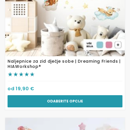
stranici
proizvoda
Naljepnice za zid dječje sobe | Dreaming Friends |
HIAWorkshop®
od
19,90
€
ODABERITE OPCIJE
Ovaj
proizvod