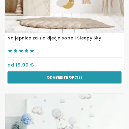
Naljepnice za zid dječje sobe | Sleepy Sky
od
19,90
€
ODABERITE OPCIJE
Ovaj
proizvod
ima
više
varijanti.
Opcije