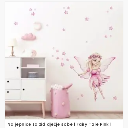
Ovaj
proizvod
ima
više
varijanti.
Opcije
se
mogu
odabrati
na
stranici
proizvoda
Naljepnice za zid dječje sobe | Fairy Tale Pink |