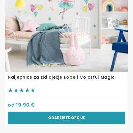
odabrati
na
stranici
proizvoda
Naljepnice za zid dječje sobe | Colorful Magic
od
19,90
€
ODABERITE OPCIJE