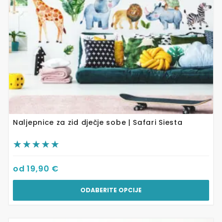
odabrati
na
stranici
proizvoda
Naljepnice za zid dječje sobe | Safari Siesta
od
19,90
€
ODABERITE OPCIJE