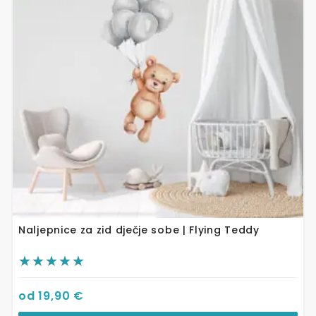
Opcije
se
mogu
odabrati
na
stranici
proizvoda
Naljepnice za zid dječje sobe | Flying Teddy
od
19,90
€