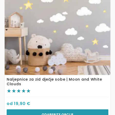
Opcije
se
mogu
odabrati
na
stranici
proizvoda
Naljepnice za zid dječje sobe | Moon and White
Clouds
od
19,90
€
ODABERITE OPCIJE