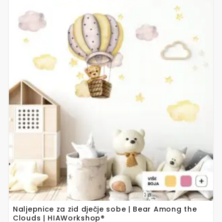
Ovaj
proizvod
ima
više
varijanti.
Opcije
se
mogu
odabrati
na
stranici
proizvoda
Naljepnice za zid dječje sobe | Bear Among the
Clouds | HIAWorkshop®