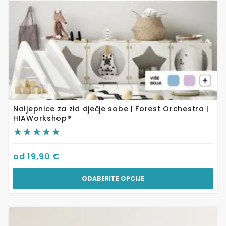
stranici
proizvoda
Naljepnice za zid dječje sobe | Forest Orchestra |
HIAWorkshop®
od
19,90
€
ODABERITE OPCIJE
Ovaj