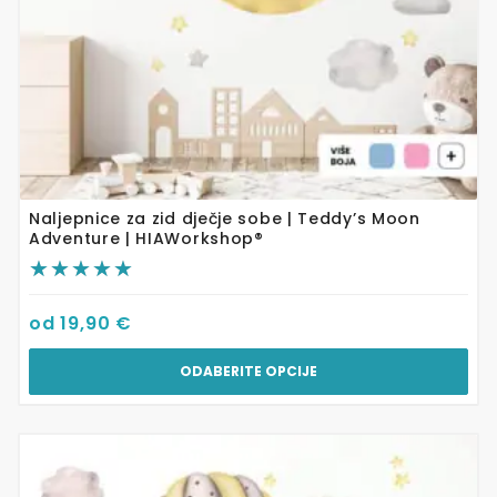
proizvoda
Naljepnice za zid dječje sobe | Teddy’s Moon
Adventure | HIAWorkshop®
od
19,90
€
ODABERITE OPCIJE
Ovaj
proizvod