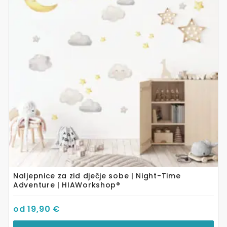
varijanti.
Opcije
se
mogu
odabrati
na
stranici
proizvoda
Naljepnice za zid dječje sobe | Night-Time
Adventure | HIAWorkshop®
od
19,90
€