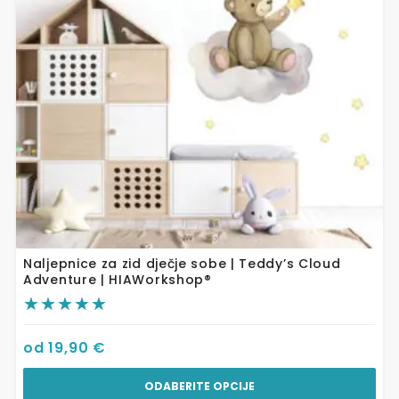
se
mogu
odabrati
na
stranici
proizvoda
Naljepnice za zid dječje sobe | Teddy’s Cloud
Adventure | HIAWorkshop®
od
19,90
€
ODABERITE OPCIJE