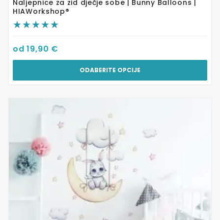
Naljepnice za zid dječje sobe | Bunny Balloons |
HIAWorkshop®
od
19,90
€
ODABERITE OPCIJE
Ovaj
proizvod
ima
više
varijanti.
Opcije
se
mogu
odabrati
na
stranici
proizvoda