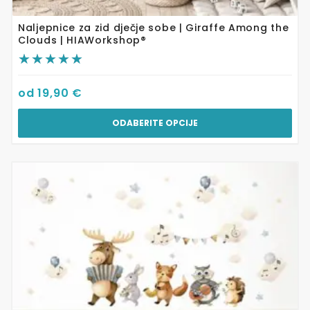
Naljepnice za zid dječje sobe | Giraffe Among the
Clouds | HIAWorkshop®
od
19,90
€
ODABERITE OPCIJE
Ovaj
proizvod
ima
više
varijanti.
Opcije
se
mogu
odabrati
na