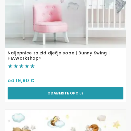
Naljepnice za zid dječje sobe | Bunny Swing |
HIAWorkshop®
od
19,90
€
ODABERITE OPCIJE
Ovaj
proizvod
ima