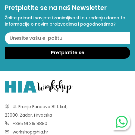
Pretplatite se na naš Newsletter
Želite primati savjete i zanimljivosti o uređenju doma te
informacije o novim proizvodima i pogodnostima?
Ul. Franje Fanceva 81 1. kat,
23000, Zadar, Hrvatska
+385 91 315 8880
workshop@hia.hr