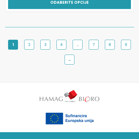
ODABERITE OPCIJE
1
2
3
4
…
7
8
9
→