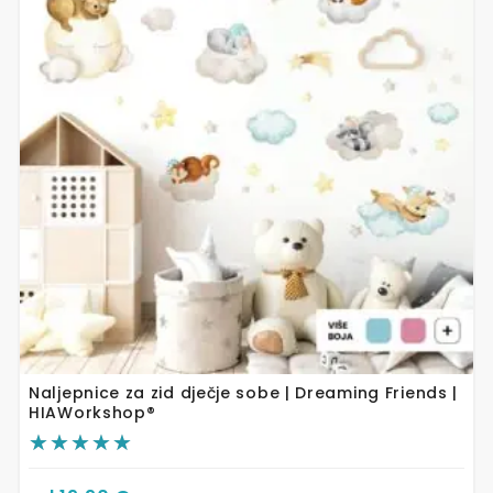
više
varijanti.
Opcije
se
mogu
odabrati
na
stranici
proizvoda
Naljepnice za zid dječje sobe | Dreaming Friends |
HIAWorkshop®