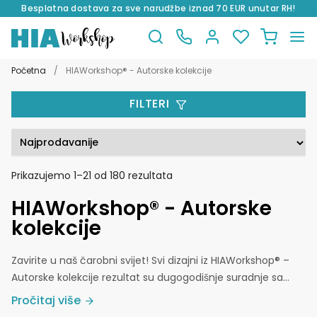
Besplatna dostava za sve narudžbe iznad 70 EUR unutar RH!
Preskoči
Skoči
na
do
Početna
/
HIAWorkshop® - Autorske kolekcije
navigaciju
sadržaja
FILTERI
Poredano
Prikazujemo 1–21 od 180 rezultata
po
HIAWorkshop® - Autorske
popularnosti
kolekcije
Zavirite u naš čarobni svijet! Svi dizajni iz HIAWorkshop® –
Autorske kolekcije rezultat su dugogodišnje suradnje sa
različitim ilustratorima. Ilustracije su ručno naslikane
Upravo ovo je razlog što ovakav dizajn jednostavno nećete
Pročitaj više
tehnikom watercolor. Svaki od elemenata je potom
moći nabaviti kod niti jednog drugog dobavljača!