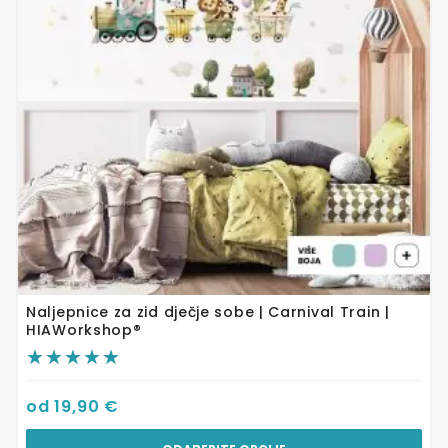
Opcije
se
mogu
odabrati
na
stranici
proizvoda
Naljepnice za zid dječje sobe | Carnival Train |
HIAWorkshop®
od
19,90
€