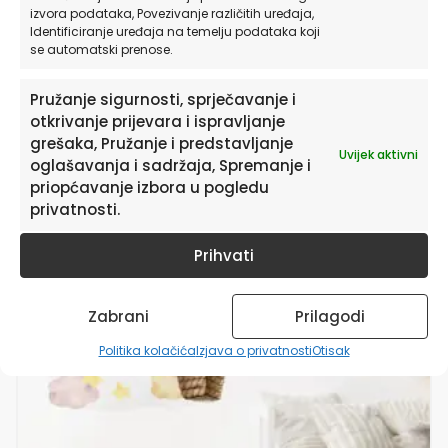
Adventure | HIAWorkshop®
izvora podataka, Povezivanje različitih uređaja,
Identificiranje uređaja na temelju podataka koji
se automatski prenose.
od
19,90
€
Pružanje sigurnosti, sprječavanje i
otkrivanje prijevara i ispravljanje
ODABERITE OPCIJE
grešaka, Pružanje i predstavljanje
Uvijek aktivni
oglašavanja i sadržaja, Spremanje i
priopćavanje izbora u pogledu
Ovaj
privatnosti.
proizvod
ima
Prihvati
više
varijanti.
Opcije
Zabrani
Prilagodi
se
mogu
Politika kolačića
Izjava o privatnosti
Otisak
odabrati
na
stranici
proizvoda