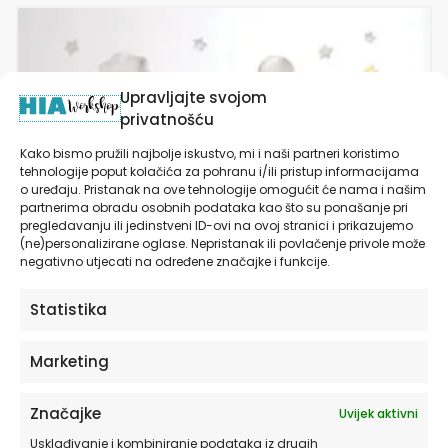
Ovaj
proizvod
ima
više
Upravljajte svojom
varijanti.
privatnošću
Opcije
se
Kako bismo pružili najbolje iskustvo, mi i naši partneri koristimo
mogu
tehnologije poput kolačića za pohranu i/ili pristup informacijama
o uređaju. Pristanak na ove tehnologije omogućit će nama i našim
odabrati
partnerima obradu osobnih podataka kao što su ponašanje pri
na
pregledavanju ili jedinstveni ID-ovi na ovoj stranici i prikazujemo
stranici
(ne)personalizirane oglase. Nepristanak ili povlačenje privole može
proizvoda
negativno utjecati na određene značajke i funkcije.
Statistika
Marketing
Značajke
Uvijek aktivni
Naljepnice za zid dječje sobe | Teddy’s Balloon
Usklađivanje i kombiniranje podataka iz drugih