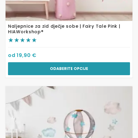
Naljepnice za zid dječje sobe | Fairy Tale Pink |
HIAWorkshop®
od
19,90
€
ODABERITE OPCIJE
Ovaj
proizvod
ima
više
varijanti.
Opcije
se
mogu