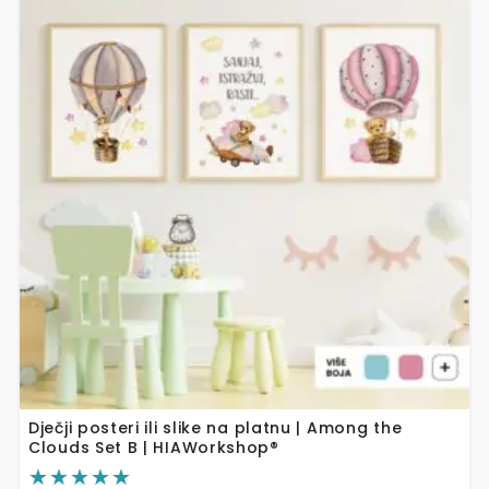
proizvod
ima
više
varijanti.
Opcije
se
mogu
odabrati
na
stranici
proizvoda
Dječji posteri ili slike na platnu | Among the
Clouds Set B | HIAWorkshop®