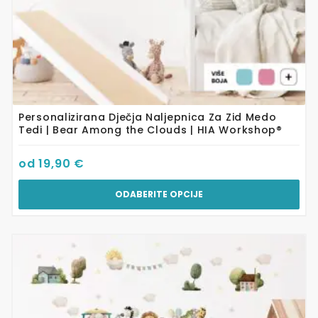
Personalizirana Dječja Naljepnica Za Zid Medo
Tedi | Bear Among the Clouds | HIA Workshop®
od
19,90
€
ODABERITE OPCIJE
Ovaj
proizvod
ima
više
varijanti.