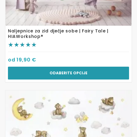
Naljepnice za zid dječje sobe | Fairy Tale |
HIAWorkshop®
od
19,90
€
ODABERITE OPCIJE
Ovaj
proizvod
ima
više
varijanti.
Opcije
se