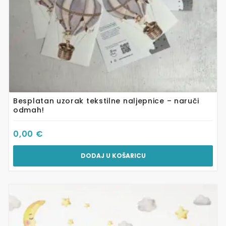
Besplatan uzorak tekstilne naljepnice – naruči
odmah!
0,00
€
DODAJ U KOŠARICU
Ovaj
proizvod
ima
više