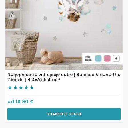
odabrati
na
stranici
proizvoda
Naljepnice za zid dječje sobe | Bunnies Among the
Clouds | HIAWorkshop®
od
19,90
€
ODABERITE OPCIJE