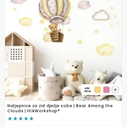
ima
više
varijanti.
Opcije
se
mogu
odabrati
na
stranici
proizvoda
Naljepnice za zid dječje sobe | Bear Among the
Clouds | HIAWorkshop®