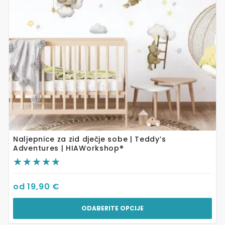
mogu
odabrati
na
stranici
proizvoda
Naljepnice za zid dječje sobe | Teddy’s
Adventures | HIAWorkshop®
od
19,90
€
ODABERITE OPCIJE