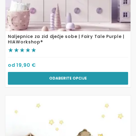
Naljepnice za zid dječje sobe | Fairy Tale Purple |
HIAWorkshop®
od
19,90
€
ODABERITE OPCIJE
Ovaj
proizvod
ima
više
varijanti.
Opcije