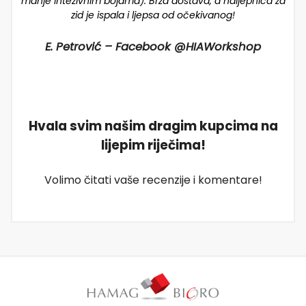
manje intezivnim bojama). Brza dostava, a naljepnica za
zid je ispala i ljepsa od očekivanog!
E. Petrović – Facebook @HIAWorkshop
Hvala svim našim dragim kupcima na
lijepim riječima!
Volimo čitati vaše recenzije i komentare!