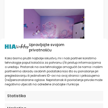
Upravljajte svojom
privatnošću
Kako bismo pružili najbolje iskustvo, mi i naši partneri koristimo
tehnologije poput kolačića za pohranu i/ili pristup informacijama
Fenomenalne tapete, iznimno ljubazno osoblje spremno
o uređaju. Pristanak na ove tehnologije omogućit će nama i našim
partnerima obradu osobnih podataka kao što su ponašanje pri
pomoći oko svakog pitanja. Pravi profesionalci! Toplo
pregledavanju ili jedinstveni ID-ovi na ovoj stranici i prikazujemo
preporučam!
(ne)personalizirane oglase. Nepristanak ili povlačenje privole može
negativno utjecati na određene značajke i funkcije.
I. Pavelić – Facebook @HIAWorkshop
Statistika