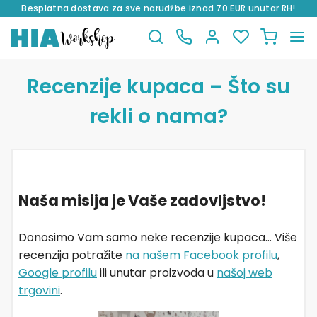
Besplatna dostava za sve narudžbe iznad 70 EUR unutar RH!
Preskoči
Skoči
na
do
Recenzije kupaca – Što su
navigaciju
sadržaja
rekli o nama?
Naša misija je Vaše zadovljstvo!
Donosimo Vam samo neke recenzije kupaca… Više
recenzija potražite
na našem Facebook profilu
,
Google profilu
ili unutar proizvoda u
našoj web
trgovini
.