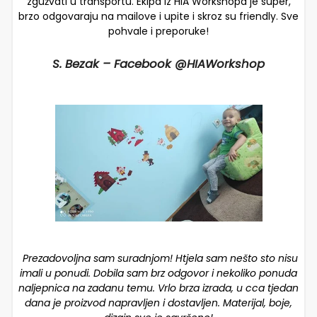
zgužvati u transportu. Ekipa iz HIA Workshopa je super,
brzo odgovaraju na mailove i upite i skroz su friendly. Sve
pohvale i preporuke!
S. Bezak – Facebook @HIAWorkshop
Prezadovoljna sam suradnjom! Htjela sam nešto sto nisu
imali u ponudi. Dobila sam brz odgovor i nekoliko ponuda
naljepnica na zadanu temu. Vrlo brza izrada, u cca tjedan
dana je proizvod napravljen i dostavljen. Materijal, boje,