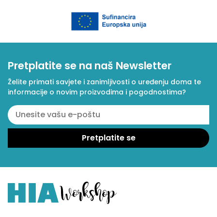
Pretplatite se na naš Newsletter
Želite primati savjete i zanimljivosti o uređenju doma te
informacije o novim proizvodima i pogodnostima?