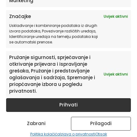
Marketing
Značajke
Uvijek aktivni
Usklađivanje i kombiniranje podataka iz drugih
izvora podataka, Povezivanje različitih uređaja,
Identificiranje uređaja na temelju podataka koji
se automatski prenose.
Pružanje sigurnosti, sprječavanje i
otkrivanje prijevara i ispravljanje
grešaka, Pružanje i predstavljanje
Uvijek aktivni
oglašavanja i sadržaja, Spremanje i
priopćavanje izbora u pogledu
privatnosti.
Sve pohvale za vaš trud i ideju. Naljepnice su predivne,
kvalitetne i lako se lijepe na zid. S njima sobica za bebu
Prihvati
dobije skroz drugu dimenziju. Oduševljeni i preporučamo!
T. Aset – Facebook @HIAWorkshop
Zabrani
Prilagodi
Politika kolačića
Izjava o privatnosti
Otisak