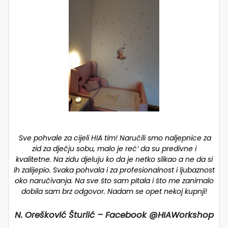
Sve pohvale za cijeli HIA tim! Naručili smo naljepnice za
zid za dječju sobu, malo je reć’ da su predivne i
kvalitetne. Na zidu djeluju ko da je netko slikao a ne da si
ih zalijepio. Svaka pohvala i za profesionalnost i ljubaznost
oko naručivanja. Na sve što sam pitala i što me zanimalo
dobila sam brz odgovor. Nadam se opet nekoj kupnji!
N. Orešković Šturlić – Facebook @HIAWorkshop