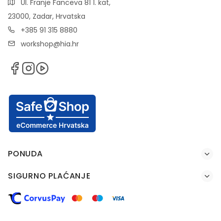
Ul. Franje Fanceva 81 1. kat,
23000, Zadar, Hrvatska
+385 91 315 8880
workshop@hia.hr
PONUDA
SIGURNO PLAĆANJE