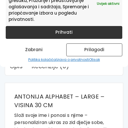
grešaka, Pružanje i predstavljanje
Antonija
Uvijek aktivni
oglašavanja i sadržaja, Spremanje i
Alphabet
-
priopćavanje izbora u pogledu
Large
Dodaj u košaricu
privatnosti.
-
visina
Prihvati
30
cm
količina
Zabrani
Prilagodi
Politika kolačića
Izjava o privatnosti
Otisak
Opis
Recenzije (0)
ANTONIJA ALPHABET – LARGE –
VISINA 30 CM
Složi svoje ime i ponosi s njime –
personaliziran ukras za zid dječje sobe,