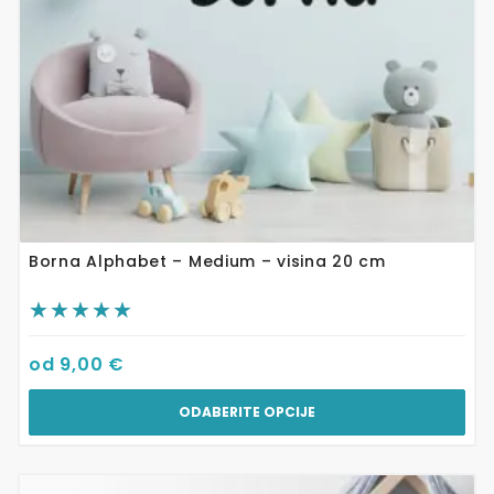
na
stranici
proizvoda
Borna Alphabet – Medium – visina 20 cm
od
9,00
€
ODABERITE OPCIJE