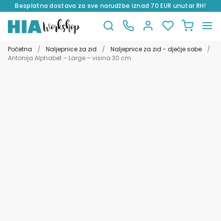
Besplatna dostava za sve narudžbe iznad 70 EUR unutar RH!
Preskoči
Skoči
na
do
Početna
/
Naljepnice za zid
/
Naljepnice za zid - dječje sobe
/
navigaciju
sadržaja
Antonija Alphabet – Large – visina 30 cm