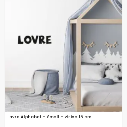
Ovaj
proizvod
ima
više
varijanti.
Opcije
se
mogu
odabrati
na
stranici
proizvoda
Lovre Alphabet – Small – visina 15 cm