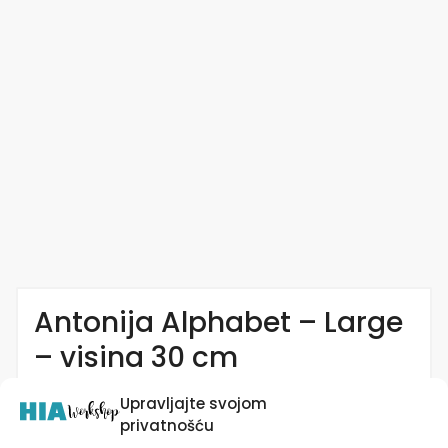
Antonija Alphabet – Large
– visina 30 cm
Složi svoje ime i ponosi s njime – personaliziran
Upravljajte svojom
ukras za zid dječje sobe, idealan kao poklon za
privatnošću
rođenje djeteta ili poklon za rođendan.