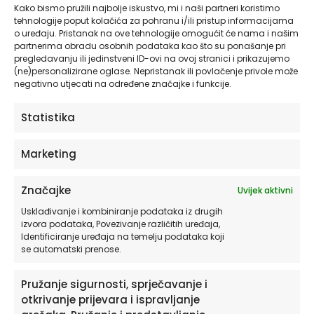
Kako bismo pružili najbolje iskustvo, mi i naši partneri koristimo
tehnologije poput kolačića za pohranu i/ili pristup informacijama
o uređaju. Pristanak na ove tehnologije omogućit će nama i našim
Broj slova u imenu
partnerima obradu osobnih podataka kao što su ponašanje pri
pregledavanju ili jedinstveni ID-ovi na ovoj stranici i prikazujemo
7
10
3
4
5
(ne)personalizirane oglase. Nepristanak ili povlačenje privole može
negativno utjecati na određene značajke i funkcije.
6
8
9
Statistika
Boja
Marketing
Bijela
Crna
Mint
Roza
Srebrna
Značajke
Uvijek aktivni
Tirkizna
Zlatna
Žuta
Usklađivanje i kombiniranje podataka iz drugih
izvora podataka, Povezivanje različitih uređaja,
Identificiranje uređaja na temelju podataka koji
se automatski prenose.
Ime
*
Pružanje sigurnosti, sprječavanje i
otkrivanje prijevara i ispravljanje