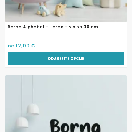
Borna Alphabet – Large – visina 30 cm
od
12,00
€
ODABERITE OPCIJE
Ovaj
proizvod
ima
više
varijanti.
Opcije
se
mogu
odabrati