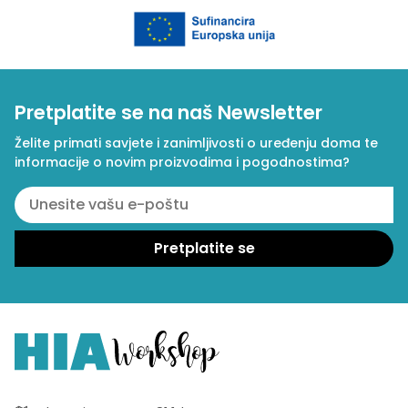
Pretplatite se na naš Newsletter
Želite primati savjete i zanimljivosti o uređenju doma te
informacije o novim proizvodima i pogodnostima?