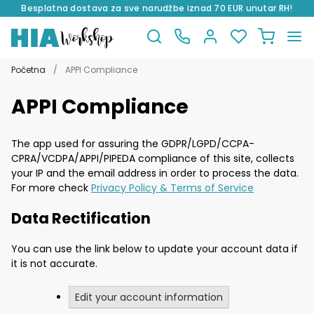
Besplatna dostava za sve narudžbe iznad 70 EUR unutar RH!
Preskoči
Skoči
na
do
Početna
/
APPI Compliance
navigaciju
sadržaja
APPI Compliance
The app used for assuring the GDPR/LGPD/CCPA-
CPRA/VCDPA/APPI/PIPEDA compliance of this site, collects
your IP and the email address in order to process the data.
For more check
Privacy Policy & Terms of Service
Data Rectification
You can use the link below to update your account data if
it is not accurate.
Edit your account information