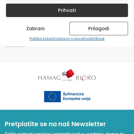
Request personal data deletion
Prihvati
Enter your email to confirm your identity
Zabrani
Prilagodi
Politika kolačića
Izjava o privatnosti
Otisak
Pretplatite se na naš Newsletter
Želite primati savjete i zanimljivosti o uređenju doma te