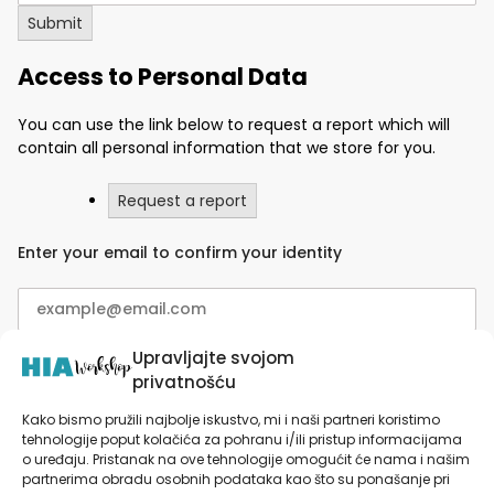
Access to Personal Data
You can use the link below to request a report which will
contain all personal information that we store for you.
Request a report
Enter your email to confirm your identity
Upravljajte svojom
privatnošću
Kako bismo pružili najbolje iskustvo, mi i naši partneri koristimo
Do not Sell My Personal Information to
tehnologije poput kolačića za pohranu i/ili pristup informacijama
o uređaju. Pristanak na ove tehnologije omogućit će nama i našim
Third Party
partnerima obradu osobnih podataka kao što su ponašanje pri