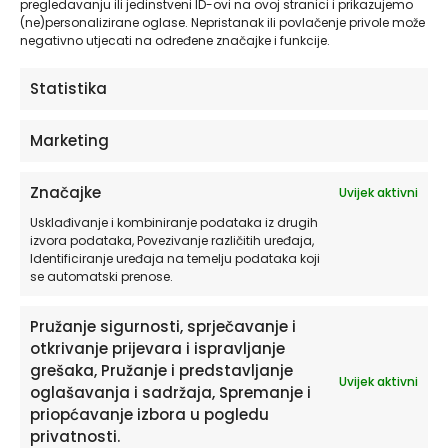
pregledavanju ili jedinstveni ID-ovi na ovoj stranici i prikazujemo
(ne)personalizirane oglase. Nepristanak ili povlačenje privole može
You can submit a request to let us know that you do not
negativno utjecati na određene značajke i funkcije.
agree for your personal information to be collected or sold
to a third party.
Statistika
Do not sell my personal information
Marketing
Enter your email to confirm your identity
Značajke
Uvijek aktivni
Usklađivanje i kombiniranje podataka iz drugih
izvora podataka, Povezivanje različitih uređaja,
Identificiranje uređaja na temelju podataka koji
se automatski prenose.
Right to be Forgotten
Pružanje sigurnosti, sprječavanje i
Use this option if you want to remove your personal and
otkrivanje prijevara i ispravljanje
other data from our store. Keep in mind that
this process
grešaka, Pružanje i predstavljanje
Uvijek aktivni
will delete your account, so you will no longer be able
oglašavanja i sadržaja, Spremanje i
to access or use it anymore
.
priopćavanje izbora u pogledu
privatnosti.