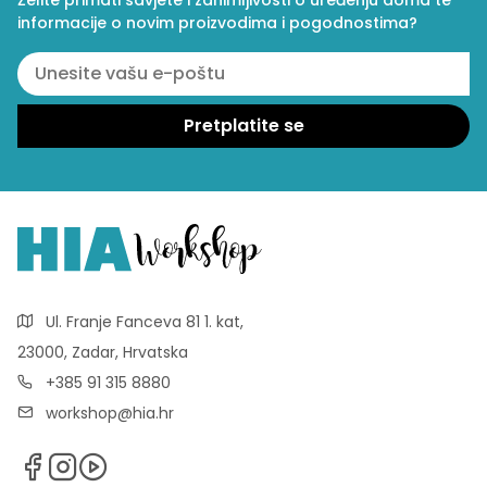
informacije o novim proizvodima i pogodnostima?
Ul. Franje Fanceva 81 1. kat,
23000, Zadar, Hrvatska
+385 91 315 8880
workshop@hia.hr