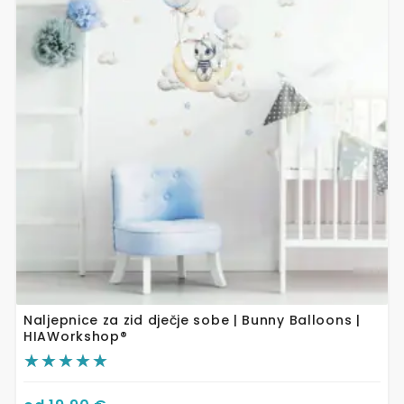
više
varijanti.
Opcije
se
mogu
odabrati
na
stranici
proizvoda
Naljepnice za zid dječje sobe | Bunny Balloons |
HIAWorkshop®