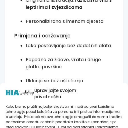
Originalna
ilustracija:
ružičasta
vila
s
leptirima
i
zvjezdicama
Personalizirano
s
imenom
djeteta
Primjena
i
održavanje
Lako
postavljanje
bez
dodatnih
alata
Pogodno
za
zidove,
vrata
i
druge
glatke
površine
Uklanja
se
bez
oštećenja
Upravljajte svojom
Održavanje:
suha,
meka
krpa
bez
privatnošću
sredstava
za
čišćenje
Kako bismo pružili najbolje iskustvo, mi i naši partneri koristimo
tehnologije poput kolačića za pohranu i/ili pristup informacijama
o uređaju. Pristanak na ove tehnologije omogućit će nama i našim
partnerima obradu osobnih podataka kao što su ponašanje pri
pregledavanju ili jedinstveni ID-ovi na ovoj stranici i prikazujemo