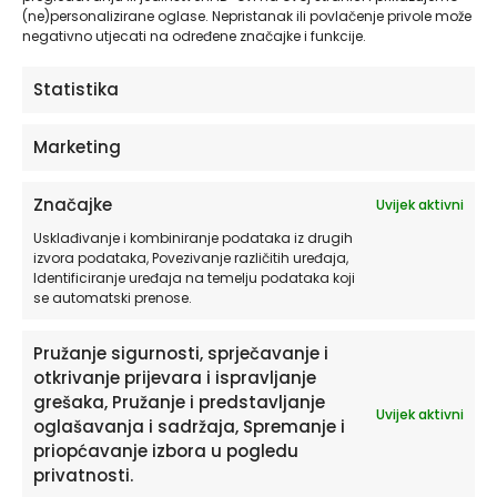
Više o materijalima koje koristimo
(ne)personalizirane oglase. Nepristanak ili povlačenje privole može
pročitajte OVDJE.
negativno utjecati na određene značajke i funkcije.
Za pravilno postavljanje pročitajte naše
Statistika
detaljne upute OVDJE.
Marketing
Otkrijte ostatak velike ponude jedinstvenih
proizvoda u HIA Workshopu!
Značajke
Uvijek aktivni
Usklađivanje i kombiniranje podataka iz drugih
Autorske kolekcije naljepnica
izvora podataka, Povezivanje različitih uređaja,
Identificiranje uređaja na temelju podataka koji
Posteri i slike na platnu
se automatski prenose.
Zidne tapete
Pružanje sigurnosti, sprječavanje i
otkrivanje prijevara i ispravljanje
grešaka, Pružanje i predstavljanje
Uvijek aktivni
oglašavanja i sadržaja, Spremanje i
priopćavanje izbora u pogledu
RECENZIJE
privatnosti.