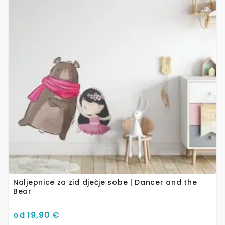
više
varijanti.
Opcije
se
mogu
odabrati
na
stranici
proizvoda
Naljepnice za zid dječje sobe | Dancer and the
Bear
od
19,90
€