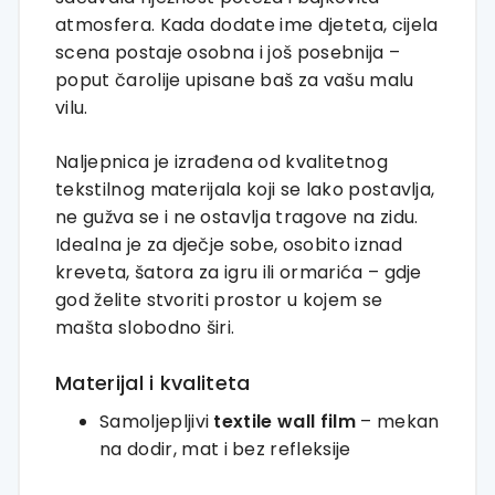
atmosfera.
Kada
dodate
ime
djeteta,
cijela
scena
postaje
osobna
i
još
posebnija –
poput
čarolije
upisane
baš
za
vašu
malu
vilu.
Naljepnica
je
izrađena
od
kvalitetnog
tekstilnog
materijala
koji
se
lako
postavlja,
ne
gužva
se
i
ne
ostavlja
tragove
na
zidu.
Idealna
je
za
dječje
sobe,
osobito
iznad
kreveta,
šatora
za
igru
ili
ormarića –
gdje
god
želite
stvoriti
prostor
u
kojem
se
mašta
slobodno
širi.
Materijal
i
kvaliteta
Samoljepljivi
textile
wall
film
–
mekan
na
dodir,
mat
i
bez
refleksije