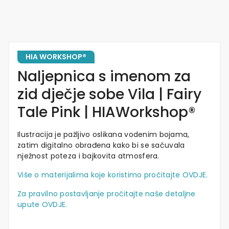
HIA WORKSHOP®
Naljepnica s imenom za
zid dječje sobe Vila | Fairy
Tale Pink | HIAWorkshop®
Ilustracija
je
pažljivo
oslikana
vodenim bojama,
zatim
digitalno
obrađena
kako
bi
se
sačuvala
nježnost
poteza
i
bajkovita
atmosfera.
Više o materijalima koje koristimo pročitajte OVDJE.
Za pravilno postavljanje pročitajte naše detaljne
upute OVDJE.