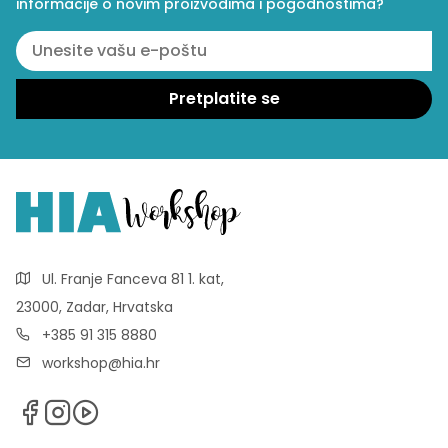
informacije o novim proizvodima i pogodnostima?
Ul. Franje Fanceva 81 1. kat,
23000, Zadar, Hrvatska
+385 91 315 8880
workshop@hia.hr