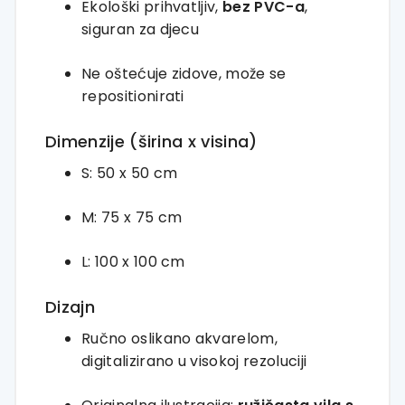
Ekološki
prihvatljiv,
bez
PVC-
a
,
siguran
za
djecu
Ne
oštećuje
zidove,
može
se
repositionirati
Dimenzije (
širina
x
visina)
S:
50
x
50
cm
M:
75
x
75
cm
L:
100
x
100
cm
Dizajn
Ručno
oslikano
akvarelom,
digitalizirano
u
visokoj
rezoluciji