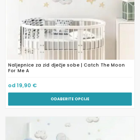
stranici
proizvoda
Naljepnice za zid dječje sobe | Catch The Moon
For Me A
od
19,90
€
ODABERITE OPCIJE
Ovaj
proizvod
ima