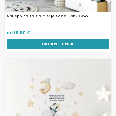
Naljepnica za zid dječje sobe | Pink Dino
od
19,90
€
ODABERITE OPCIJE
Ovaj
proizvod
ima
više
varijanti.
Opcije
se
mogu
odabrati
na