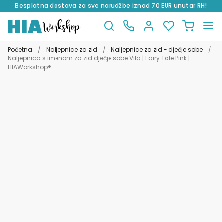
Besplatna dostava za sve narudžbe iznad 70 EUR unutar RH!
Preskoči
Skoči
na
do
Početna
/
Naljepnice za zid
/
Naljepnice za zid - dječje sobe
/
navigaciju
sadržaja
Naljepnica s imenom za zid dječje sobe Vila | Fairy Tale Pink |
HIAWorkshop®