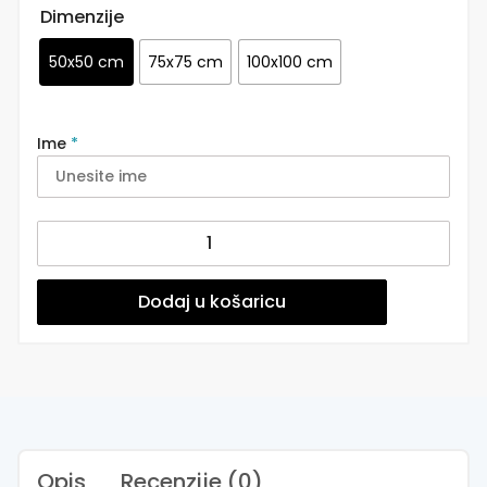
Dimenzije
50x50 cm
75x75 cm
100x100 cm
Ime
*
Naljepnica
s
imenom
za
Dodaj u košaricu
zid
dječje
sobe
Vila
|
Fairy
Tale
Opis
Recenzije (0)
Pink