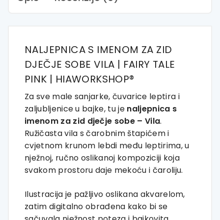
|
HIAWorkshop®
količina
NALJEPNICA S IMENOM ZA ZID
DJEČJE SOBE VILA | FAIRY TALE
PINK | HIAWORKSHOP®
Za
sve
male
sanjarke,
čuvarice
leptira
i
zaljubljenice
u
bajke,
tu
je
naljepnica
s
imenom
za
zid
dječje
sobe –
Vila
.
Ružičasta
vila
s
čarobnim
štapićem
i
cvjetnom
krunom
lebdi
među
leptirima,
u
nježnoj,
ručno
oslikanoj
kompoziciji
koja
svakom
prostoru
daje
mekoću
i
čaroliju.
Ilustracija
je
pažljivo
oslikana
akvarelom,
zatim
digitalno
obrađena
kako
bi
se
sačuvala
nježnost
poteza
i
bajkovita