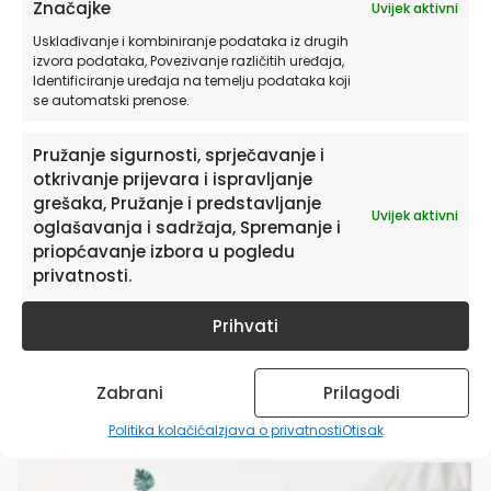
Značajke
Uvijek aktivni
RECENZIJE
Usklađivanje i kombiniranje podataka iz drugih
Još nema recenzija.
izvora podataka, Povezivanje različitih uređaja,
Identificiranje uređaja na temelju podataka koji
se automatski prenose.
Budite prvi koji će recenzirati
“Naljepnica za zid dječje sobe | Pink
Pružanje sigurnosti, sprječavanje i
Dino”
otkrivanje prijevara i ispravljanje
Morate biti
prijavljeni
da biste objavili
grešaka, Pružanje i predstavljanje
Uvijek aktivni
recenziju.
oglašavanja i sadržaja, Spremanje i
priopćavanje izbora u pogledu
privatnosti.
Prihvati
Zabrani
Prilagodi
Povezani proizvodi
Politika kolačića
Izjava o privatnosti
Otisak
Ovaj