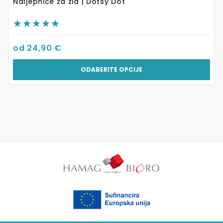
Naljepnice za zid | Dotsy Dot
od
24,90
€
ODABERITE OPCIJE