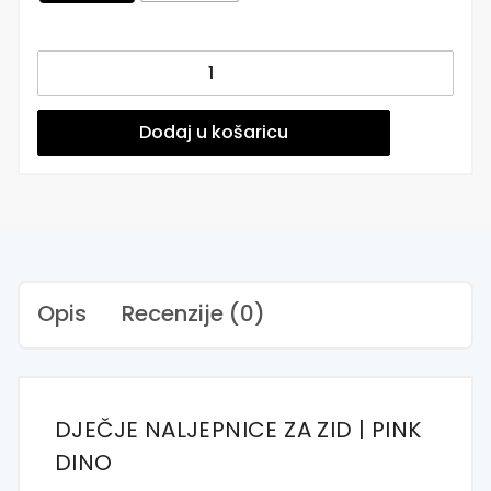
Naljepnica
za
zid
dječje
Dodaj u košaricu
sobe
|
Pink
Dino
količina
Opis
Recenzije (0)
DJEČJE NALJEPNICE ZA ZID | PINK
DINO