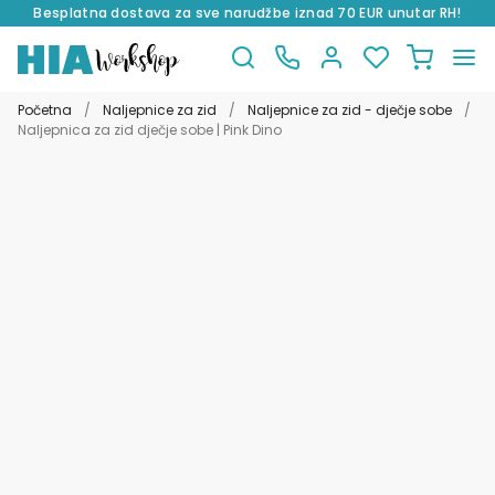
Besplatna dostava za sve narudžbe iznad 70 EUR unutar RH!
Preskoči
Skoči
na
do
Početna
/
Naljepnice za zid
/
Naljepnice za zid - dječje sobe
/
navigaciju
sadržaja
Naljepnica za zid dječje sobe | Pink Dino