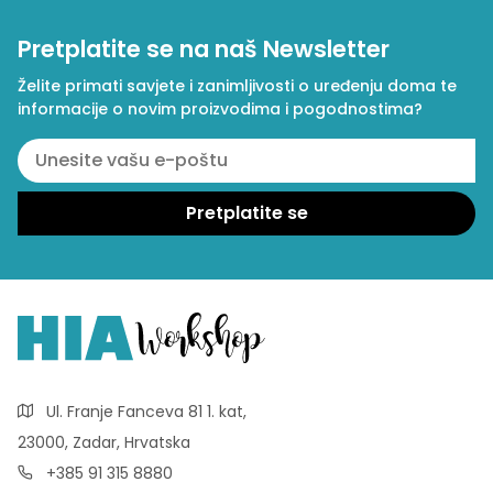
Pretplatite se na naš Newsletter
Želite primati savjete i zanimljivosti o uređenju doma te
informacije o novim proizvodima i pogodnostima?
Ul. Franje Fanceva 81 1. kat,
23000, Zadar, Hrvatska
+385 91 315 8880