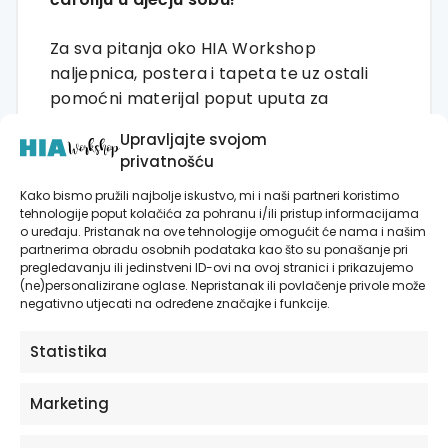
Za sva pitanja oko HIA Workshop
naljepnica, postera i tapeta te uz ostali
pomoćni materijal poput uputa za
postavljanje i usporedbu veličine setova,
Upravljajte svojom
kliknite
ovdje!
privatnošću
Otkrijte ostatak velike ponude jedinstvenih
Kako bismo pružili najbolje iskustvo, mi i naši partneri koristimo
tehnologije poput kolačića za pohranu i/ili pristup informacijama
proizvoda u HIA Workshopu!
o uređaju. Pristanak na ove tehnologije omogućit će nama i našim
partnerima obradu osobnih podataka kao što su ponašanje pri
pregledavanju ili jedinstveni ID-ovi na ovoj stranici i prikazujemo
Autorske kolekcije naljepnica
(ne)personalizirane oglase. Nepristanak ili povlačenje privole može
negativno utjecati na određene značajke i funkcije.
Posteri i slike na platnu
Zidne tapete
Statistika
Marketing