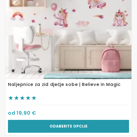
mogu
odabrati
na
stranici
proizvoda
Naljepnice za zid dječje sobe | Believe in Magic
od
19,90
€
ODABERITE OPCIJE