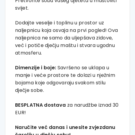
Pretvorite sobu vašeg djeteta u maštoviti
svijet.
Dodajte veselje i toplinu u prostor uz
naljepnicu koja osvaja na prvi pogled! Ova
naljepnica ne samo da uljepšava zidove,
već i potiče dječju maštu i stvara ugodnu
atmosferu.
Dimenzije i boje:
Savršeno se uklapa u
manje i veće prostore te dolazi u nježnim
bojama koje odgovaraju svakom stilu
dječje sobe.
BESPLATNA dostava
za narudžbe iznad 30
EUR!
Naručite već danas i unesite zvjezdanu
čaroliju u dječju sobu!