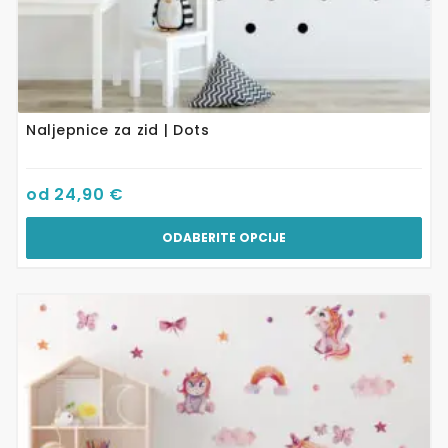
Naljepnice za zid | Dots
od
24,90
€
ODABERITE OPCIJE
Ovaj
proizvod
ima
više
varijanti.
Opcije
se