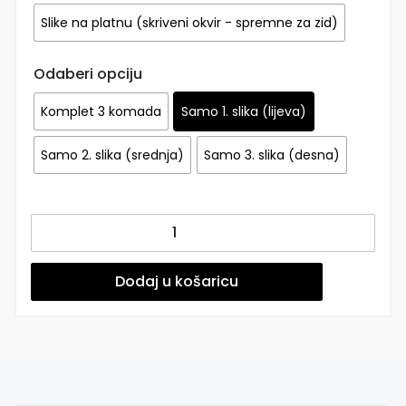
Slike na platnu (skriveni okvir - spremne za zid)
Odaberi opciju
Komplet 3 komada
Samo 1. slika (lijeva)
Samo 2. slika (srednja)
Samo 3. slika (desna)
Posteri
ili
Slike
na
Dodaj u košaricu
platnu
|
Gentle
Bouquet
količina