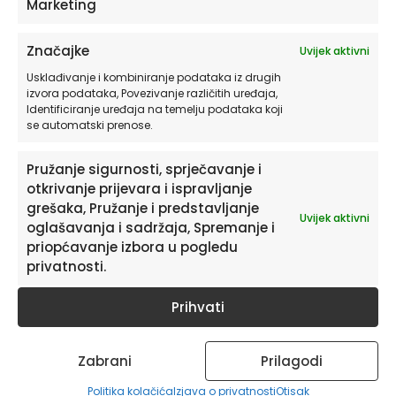
ili slike na platnu
Marketing
Odaberite komplet od 3 slike ili
Značajke
Uvijek aktivni
pojedinačni motiv
Usklađivanje i kombiniranje podataka iz drugih
Dodajte proizvod u košaricu
izvora podataka, Povezivanje različitih uređaja,
Identificiranje uređaja na temelju podataka koji
Mi izrađujemo vaš set i šaljemo ga na
se automatski prenose.
vašu adresu
Pružanje sigurnosti, sprječavanje i
O dizajnu
otkrivanje prijevara i ispravljanje
grešaka, Pružanje i predstavljanje
Dizajn se temelji na tri prepoznatljiva
Uvijek aktivni
oglašavanja i sadržaja, Spremanje i
mediteranska motiva: maslini, limunu i
priopćavanje izbora u pogledu
grožđu. Prvi motiv donosi grane masline s
privatnosti.
tamnijim zelenim listovima i toplim
svjetlosnim detaljima, središnji motiv
Prihvati
naglašava limun okružen zelenilom, dok
treći motiv prikazuje grožđe kao simbol
Zabrani
Prilagodi
prirodne svježine i obilja.
Politika kolačića
Izjava o privatnosti
Otisak