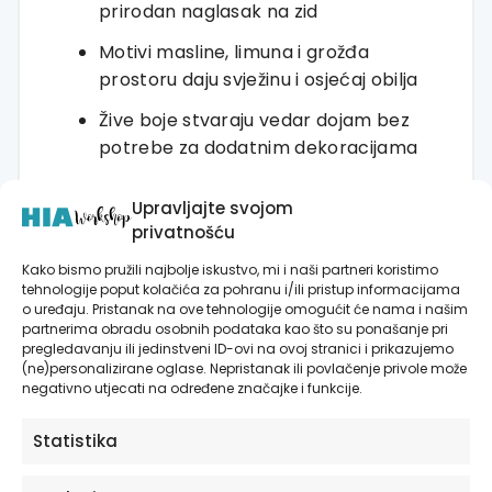
prirodan naglasak na zid
Motivi masline, limuna i grožđa
prostoru daju svježinu i osjećaj obilja
Žive boje stvaraju vedar dojam bez
potrebe za dodatnim dekoracijama
Dobro funkcionira u kuhinji,
Upravljajte svojom
blagovaonici, dnevnom boravku ili
privatnošću
apartmanu
Kako bismo pružili najbolje iskustvo, mi i naši partneri koristimo
Lako se kombinira s drvom,
tehnologije poput kolačića za pohranu i/ili pristup informacijama
kamenom, svijetlim zidovima i
o uređaju. Pristanak na ove tehnologije omogućit će nama i našim
partnerima obradu osobnih podataka kao što su ponašanje pri
prirodnim materijalima
pregledavanju ili jedinstveni ID-ovi na ovoj stranici i prikazujemo
(ne)personalizirane oglase. Nepristanak ili povlačenje privole može
Kako naručiti?
negativno utjecati na određene značajke i funkcije.
Odaberite željenu dimenziju
Statistika
Odaberite izvedbu: posteri na platnu