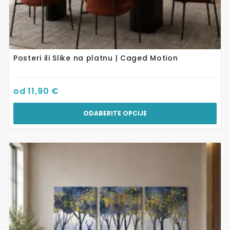
Posteri ili Slike na platnu | Caged Motion
od
11,90
€
ODABERITE OPCIJE
Ovaj
proizvod
ima
više
varijanti.
Opcije
se
mogu