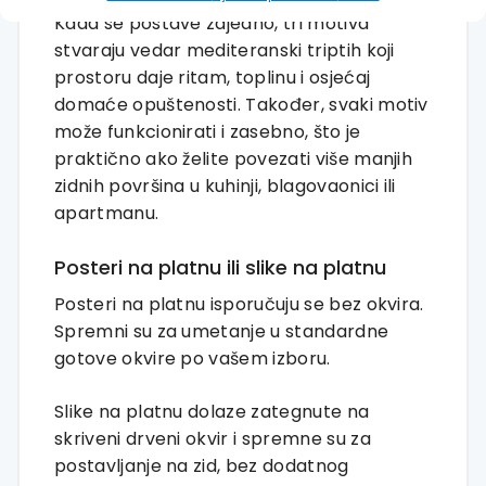
Kada se postave zajedno, tri motiva
stvaraju vedar mediteranski triptih koji
prostoru daje ritam, toplinu i osjećaj
domaće opuštenosti. Također, svaki motiv
može funkcionirati i zasebno, što je
praktično ako želite povezati više manjih
zidnih površina u kuhinji, blagovaonici ili
apartmanu.
Posteri na platnu ili slike na platnu
Posteri na platnu isporučuju se bez okvira.
Spremni su za umetanje u standardne
gotove okvire po vašem izboru.
Slike na platnu dolaze zategnute na
skriveni drveni okvir i spremne su za
postavljanje na zid, bez dodatnog