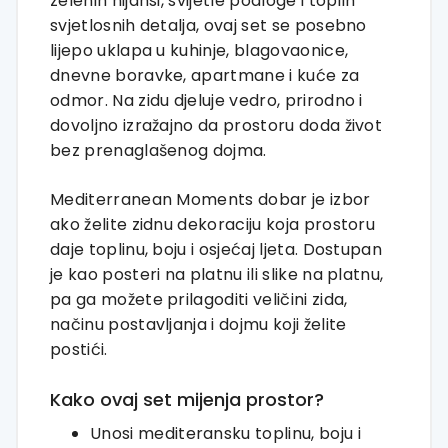
zelenih nijansi, svijetle podloge i toplih
svjetlosnih detalja, ovaj set se posebno
lijepo uklapa u kuhinje, blagovaonice,
dnevne boravke, apartmane i kuće za
odmor. Na zidu djeluje vedro, prirodno i
dovoljno izražajno da prostoru doda život
bez prenaglašenog dojma.
Mediterranean Moments dobar je izbor
ako želite zidnu dekoraciju koja prostoru
daje toplinu, boju i osjećaj ljeta. Dostupan
je kao posteri na platnu ili slike na platnu,
pa ga možete prilagoditi veličini zida,
načinu postavljanja i dojmu koji želite
postići.
Kako ovaj set mijenja prostor?
Unosi mediteransku toplinu, boju i