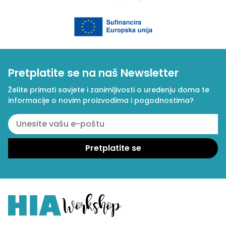
Pretplatite se na naš Newsletter
Želite primati savjete i zanimljivosti o uređenju doma te
informacije o novim proizvodima i pogodnostima?