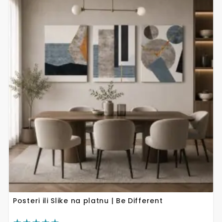
proizvod
ima
više
varijanti.
Opcije
se
mogu
odabrati
na
stranici
proizvoda
Posteri ili Slike na platnu | Be Different