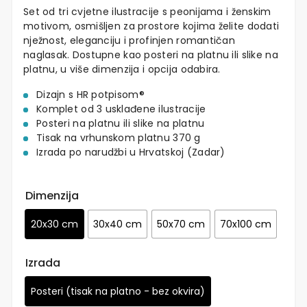
Set od tri cvjetne ilustracije s peonijama i ženskim
motivom, osmišljen za prostore kojima želite dodati
nježnost, eleganciju i profinjen romantičan
naglasak. Dostupne kao posteri na platnu ili slike na
platnu, u više dimenzija i opcija odabira.
Dizajn s HR potpisom®
Komplet od 3 usklađene ilustracije
Posteri na platnu ili slike na platnu
Tisak na vrhunskom platnu 370 g
Izrada po narudžbi u Hrvatskoj (Zadar)
Dimenzija
20x30 cm
30x40 cm
50x70 cm
70x100 cm
Izrada
Posteri (tisak na platno - bez okvira)