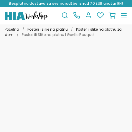
Besplatna dostava za sve narudžbe iznad 70 EUR unutar RH!
Preskoči
Skoči
na
do
Početna
/
Posteri i slike na platnu
/
Posteri i slike na platnu za
navigaciju
sadržaja
dom
/
Posteri ili Slike na platnu | Gentle Bouquet