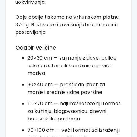
uokvirivanja.
Obje opcije tiskamo na vrhunskom platnu
370 g. Razlika je u završnoj obradi i načinu
postavljanja.
Odabir veličine
20×30 cm — za manje zidove, police,
uske prostore ili kombiniranje više
motiva
30×40 cm — praktičan izbor za
manje i srednje zidne površine
50×70 cm — najuravnoteženiji format
za kuhinju, blagovaonicu, dnevni
boravak ili apartman
70×100 cm — veći format za izraženiji