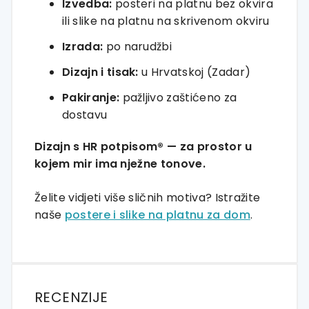
Izvedba:
posteri na platnu bez okvira
ili slike na platnu na skrivenom okviru
Izrada:
po narudžbi
Dizajn i tisak:
u Hrvatskoj (Zadar)
Pakiranje:
pažljivo zaštićeno za
dostavu
Dizajn s HR potpisom® — za prostor u
kojem mir ima nježne tonove.
Želite vidjeti više sličnih motiva? Istražite
naše
postere i slike na platnu za dom
.
RECENZIJE