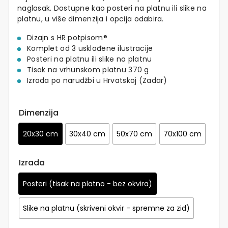
naglasak. Dostupne kao posteri na platnu ili slike na
platnu, u više dimenzija i opcija odabira.
Dizajn s HR potpisom®
Komplet od 3 usklađene ilustracije
Posteri na platnu ili slike na platnu
Tisak na vrhunskom platnu 370 g
Izrada po narudžbi u Hrvatskoj (Zadar)
Dimenzija
20x30 cm
30x40 cm
50x70 cm
70x100 cm
Izrada
Posteri (tisak na platno - bez okvira)
Slike na platnu (skriveni okvir - spremne za zid)