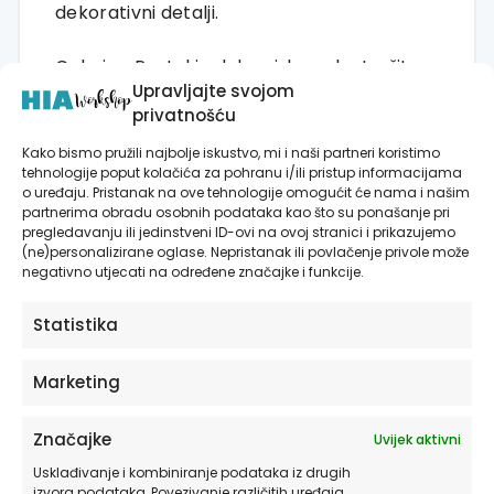
dekorativni detalji.
Calming Pastel je dobar izbor ako tražite
Upravljajte svojom
zidne dekoracije koje neće dominirati
privatnošću
prostorom, ali će mu dati završni, skladan i
nježan dojam. Set je dostupan u dvije
Kako bismo pružili najbolje iskustvo, mi i naši partneri koristimo
tehnologije poput kolačića za pohranu i/ili pristup informacijama
izvedbe: posteri na platnu bez okvira ili
o uređaju. Pristanak na ove tehnologije omogućit će nama i našim
slike na platnu spremne za postavljanje na
partnerima obradu osobnih podataka kao što su ponašanje pri
zid.
pregledavanju ili jedinstveni ID-ovi na ovoj stranici i prikazujemo
(ne)personalizirane oglase. Nepristanak ili povlačenje privole može
negativno utjecati na određene značajke i funkcije.
Kako ovaj set mijenja prostor?
Unosi mir, lakoću i nježan vizualni
Statistika
ritam
Marketing
Lijepo povezuje pastelne, bijele i tople
prirodne tonove
Značajke
Uvijek aktivni
Dobro funkcionira iznad sofe,
Usklađivanje i kombiniranje podataka iz drugih
kreveta, komode, radnog stola ili u
izvora podataka, Povezivanje različitih uređaja,