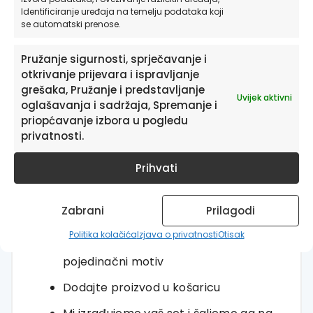
Identificiranje uređaja na temelju podataka koji
hodniku
se automatski prenose.
Komplet od tri slike daje zidu skladnu i
zaokruženu cjelinu bez dodatnog
Pružanje sigurnosti, sprječavanje i
otkrivanje prijevara i ispravljanje
kombiniranja
grešaka, Pružanje i predstavljanje
Uvijek aktivni
Pojedinačni motivi mogu se koristiti i
oglašavanja i sadržaja, Spremanje i
samostalno u manjim prostorima
priopćavanje izbora u pogledu
privatnosti.
Kako naručiti?
Prihvati
Odaberite željenu dimenziju
Odaberite izvedbu: posteri na platnu
Zabrani
Prilagodi
ili slike na platnu
Politika kolačića
Izjava o privatnosti
Otisak
Odaberite komplet od 3 slike ili
pojedinačni motiv
Dodajte proizvod u košaricu