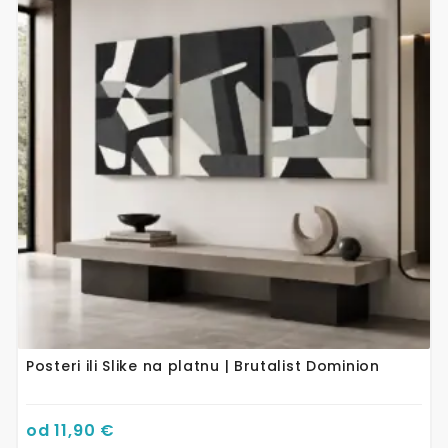
više
varijanti.
Opcije
se
mogu
odabrati
na
stranici
proizvoda
Posteri ili Slike na platnu | Brutalist Dominion
od
11,90
€