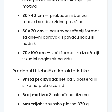
uske prostore ili kombiniranje više
motiva
30×40 cm
— praktičan izbor za
manje i srednje zidne površine
50×70 cm
— najuravnoteženiji format
za dnevni boravak, spavaću sobu ili
hodnik
70×100 cm
— veći format za izraženiji
vizualni naglasak na zidu
Prednosti i tehničke karakteristike
Vrsta proizvoda:
set od 3 postera ili
slika na platnu za zid
Broj motiva:
3 usklađena dizajna
Materijal:
vrhunsko platno 370 g