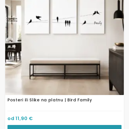
varijanti.
Opcije
se
mogu
odabrati
na
stranici
proizvoda
Posteri ili Slike na platnu | Bird Family
od
11,90
€