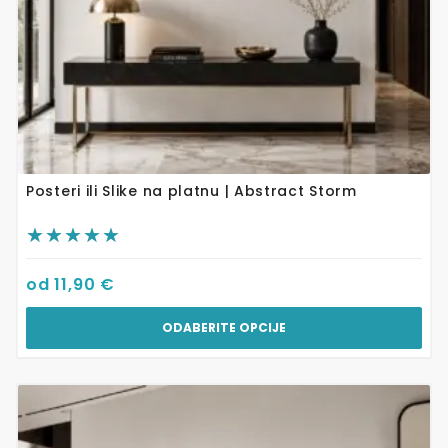
proizvoda
Posteri ili Slike na platnu | Abstract Storm
od
11,90
€
ODABERITE OPCIJE
Ovaj
proizvod
ima