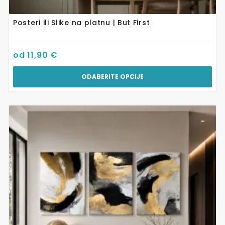
Posteri ili Slike na platnu | But First
od
11,90
€
ODABERITE OPCIJE
Ovaj
proizvod
ima
više
varijanti.
Opcije
se
mogu
odabrati
na
stranici