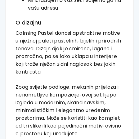
Mi izrađujemo vaš set i šaljemo ga na
vašu adresu
O dizajnu
Calming Pastel donosi apstraktne motive
u nježnoj paleti pastelnih, bijelih i prirodnih
tonova. Dizajn djeluje smireno, lagano i
prozračno, pa se lako uklapa u interijere
koji traže nježan zidni naglasak bez jakih
kontrasta.
Zbog svijetle podloge, mekanih prijelaza i
nenametljive kompozicije, ovaj set lijepo
izgleda u modernim, skandinavskim,
minimalističkim i elegantno uređenim
prostorima. Može se koristiti kao komplet
od tri slike ili kao pojedinačni motiv, ovisno
o prostoru koji uređujete.