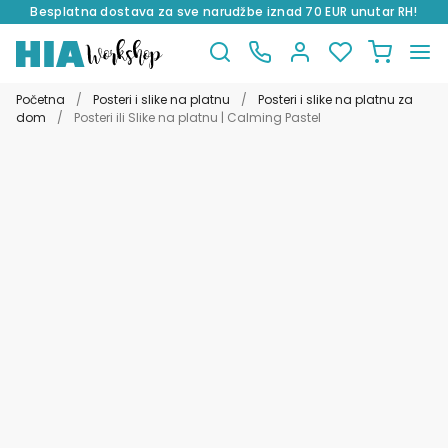
Besplatna dostava za sve narudžbe iznad 70 EUR unutar RH!
Preskoči
Skoči
na
do
Početna
/
Posteri i slike na platnu
/
Posteri i slike na platnu za
navigaciju
sadržaja
dom
/
Posteri ili Slike na platnu | Calming Pastel