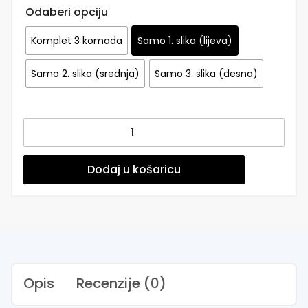
Odaberi opciju
Komplet 3 komada
Samo 1. slika (lijeva)
Samo 2. slika (srednja)
Samo 3. slika (desna)
Posteri
ili
Slike
na
Dodaj u košaricu
platnu
|
Calming
Pastel
količina
Opis
Recenzije (0)