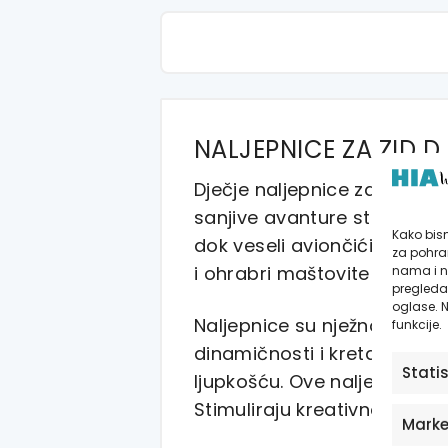
NALJEPNICE ZA ZID D
Dječje naljepnice za zid Ki
sanjive avanture stapaju. N
Kako bism
dok veseli aviončići odvažn
za pohran
i ohrabri maštovite igre t
nama i n
pregledav
oglase. N
Naljepnice su nježno ilustr
funkcije.
dinamičnosti i kretanja. Sv
Stati
ljupkošću. Ove naljepnice p
Stimuliraju kreativnost i s
Marke