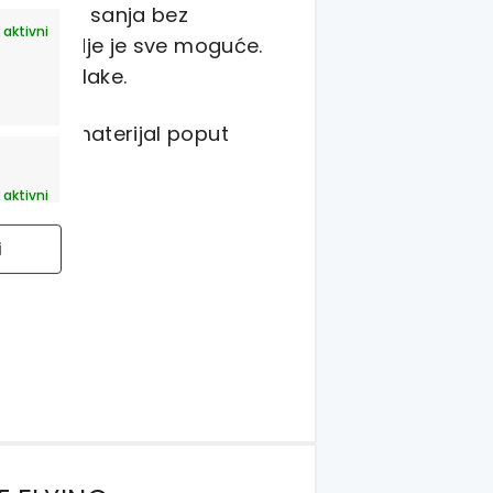
caj da se sanja bez
 aktivni
svijet gdje je sve moguće.
ažiti oblake.
pomoćni materijal poput
 aktivni
i