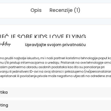
Opis
Recenzije (1)
JEČJE SOBE KIDS LOVE FLYING
Upravljajte svojom privatnošću
ds Love Flying odnose nas u visine plavog neba g
a svijetlom nebeskom platnu, baloni i zračni bro
o pružili najbolje iskustvo, mi i naši partneri koristimo tehnologije poput k
o krstare prostranstvima iznad dječjih glava. Ovaj
u i/ili pristup informacijama o uređaju. Pristanak na ove tehnologije omo
e da potakne mlade umove na razmišljanje o visi
ašim partnerima obradu osobnih podataka kao što su ponašanje pri
anju ili jedinstveni ID-ovi na ovoj stranici i prikazujemo (ne)personalizira
epristanak ili povlačenje privole može negativno utjecati na određene zna
irane, sa pažnjom posvećenom detaljima. Privlače 
aki element, od zračnog balona do zračnog broda,
stika
ružaju osjećaj avanture i slobode. Savršen dodata
anjarenje o putovanjima u neistražene svjetove.
ting