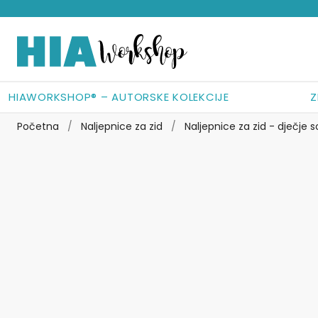
Preskoči
Skoči
na
do
navigaciju
sadržaja
HIAWORKSHOP® – AUTORSKE KOLEKCIJE
Z
Početna
/
Naljepnice za zid
/
Naljepnice za zid - dječje 