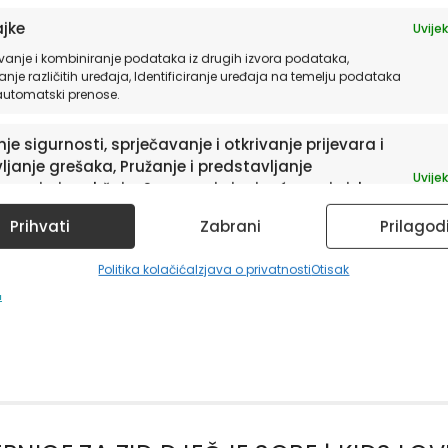
 od običnog ukrasa. On je poziv na avanturu, poti
jke
Uvijek
zid, stvara bezvremenski ugođaj i otvara vrata u 
vanje i kombiniranje podataka iz drugih izvora podataka,
poletjeti svojom maštom, dotaknuti zvijezde i istr
anje različitih uređaja, Identificiranje uređaja na temelju podataka
 automatski prenose.
shop naljepnica, postera i tapeta te uz ostali 
je sigurnosti, sprječavanje i otkrivanje prijevara i
oredbu veličine setova, kliknite
ovdje!
ljanje grešaka, Pružanje i predstavljanje
Uvijek
avanja i sadržaja, Spremanje i priopćavanje izbora
ude jedinstvenih proizvoda u HIA Workshopu!
ledu privatnosti.
Prihvati
Zabrani
Prilagod
jepnica
Politika kolačića
Izjava o privatnosti
Otisak
u