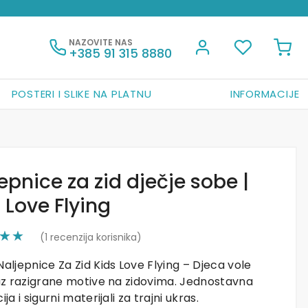
NAZOVITE NAS
+385 91 315 8880
POSTERI I SLIKE NA PLATNU
INFORMACIJE
epnice za zid dječje sobe |
 Love Flying
(
1
recenzija korisnika)
Naljepnice Za Zid Kids Love Flying – Djeca vole
 uz razigrane motive na zidovima. Jednostavna
ija i sigurni materijali za trajni ukras.