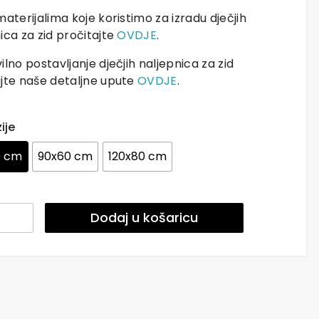
materijalima koje koristimo za izradu dječjih
ica za zid pročitajte
OVDJE
.
ilno postavljanje dječjih naljepnica za zid
jte naše detaljne upute
OVDJE
.
ije
0 cm
90x60 cm
120x80 cm
nice
Dodaj u košaricu