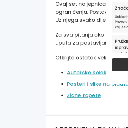
Ovaj set naljepnica je više
Znača
ograničenja. Postavljen na 
Usklađi
Uz njega svako dijete može 
Poveziv
koji se
Za sva pitanja oko HIA Work
Pružan
uputa za postavljanje i usp
isprav
oglaš
Otkrijte ostatak velike pon
u pog
Autorske kolekcije nal
Posteri i slike na platn
Zidne tapete