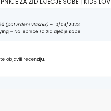
PNICE ZA ZID DJEČJE SOBE | KIDS LOV
sić
(potvrđeni vlasnik)
–
10/08/2023
lying – Naljepnice za zid dječje sobe
e objavili recenziju.