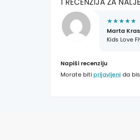
1 RECENZIJA ZA
NALJE
Marta Kra
Kids Love F
Napiši recenziju
Morate biti
prijavljeni
da bist