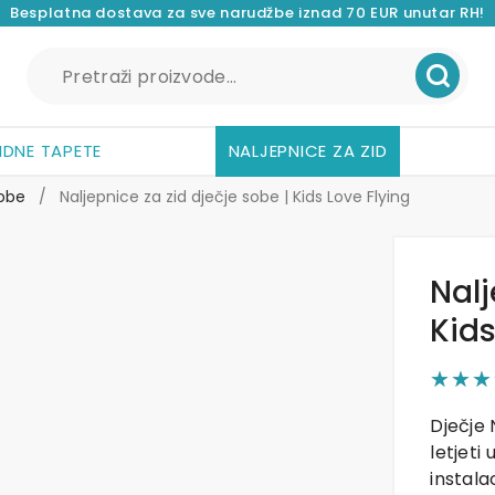
Besplatna dostava za sve narudžbe iznad 70 EUR unutar RH!
Pretraži:
IDNE TAPETE
NALJEPNICE ZA ZID
sobe
/
Naljepnice za zid dječje sobe | Kids Love Flying
Nalj
Kids
Dječje 
letjeti
instalac