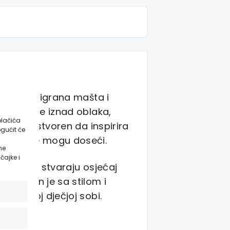
dje se razigrana mašta i
dovi lebde iznad oblaka,
olačića
 set je stvoren da inspirira
gućit će
nama koje mogu doseći.
ne
čajke i
pažnju i stvaraju osjećaj
 izrađen je sa stilom i
k svakoj dječjoj sobi.