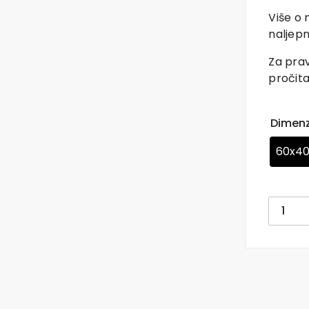
Više o 
naljepn
Za prav
pročita
Dimenz
60x4
Naljep
za
zid
dječje
sobe
|
Kids