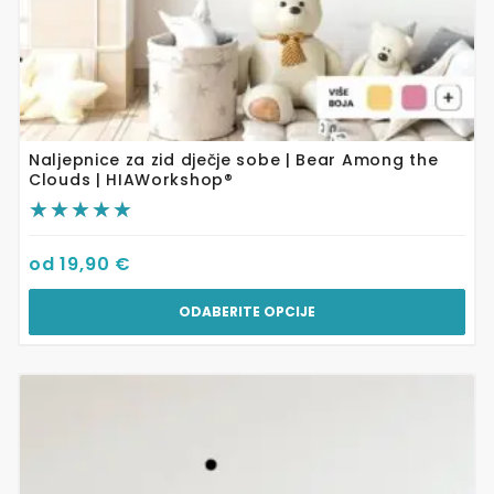
Naljepnice za zid dječje sobe | Bear Among the
Clouds | HIAWorkshop®
od
19,90
€
ODABERITE OPCIJE
Ovaj
proizvod
ima
više
varijanti.