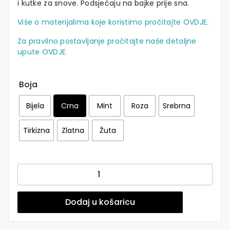
i kutke za snove. Podsjećaju na bajke prije sna.
Više o materijalima koje koristimo pročitajte OVDJE.
Za pravilno postavljanje pročitajte naše detaljne
upute OVDJE.
Boja
Bijela
Crna
Mint
Roza
Srebrna
Tirkizna
Zlatna
Žuta
Naljepnice
za
zid
|
Dodaj u košaricu
Various
Stars