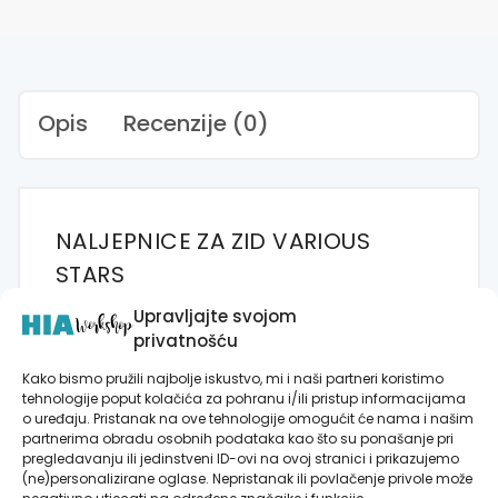
količina
Opis
Recenzije (0)
NALJEPNICE ZA ZID VARIOUS
STARS
Zidna naljepnica Various Stars donosi nebo
Upravljajte svojom
privatnošću
prepuno zvijezda pravo u vaš prostor. Ovaj
razigrani i čarobni motiv idealan je za
Kako bismo pružili najbolje iskustvo, mi i naši partneri koristimo
stvaranje atmosfere bajke, pogotovo u
tehnologije poput kolačića za pohranu i/ili pristup informacijama
o uređaju. Pristanak na ove tehnologije omogućit će nama i našim
dječjim sobama, prostorijama za
partnerima obradu osobnih podataka kao što su ponašanje pri
opuštanje i kutcima za snove. Zvjezdice
pregledavanju ili jedinstveni ID-ovi na ovoj stranici i prikazujemo
različitih veličina i oblika stvaraju osjećaj
(ne)personalizirane oglase. Nepristanak ili povlačenje privole može