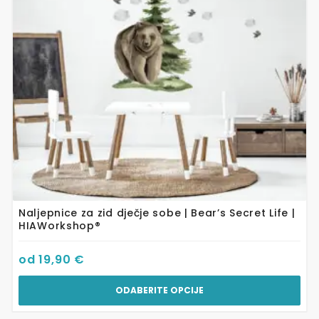
se
mogu
odabrati
na
stranici
proizvoda
Naljepnice za zid dječje sobe | Bear’s Secret Life |
HIAWorkshop®
od
19,90
€
ODABERITE OPCIJE