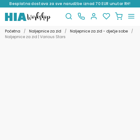
Besplatna dostava za sve narudžbe iznad 70 EUR unutar RH!
Preskoči
Skoči
na
do
Početna
/
Naljepnice za zid
/
Naljepnice za zid - dječje sobe
/
navigaciju
sadržaja
Naljepnice za zid | Various Stars