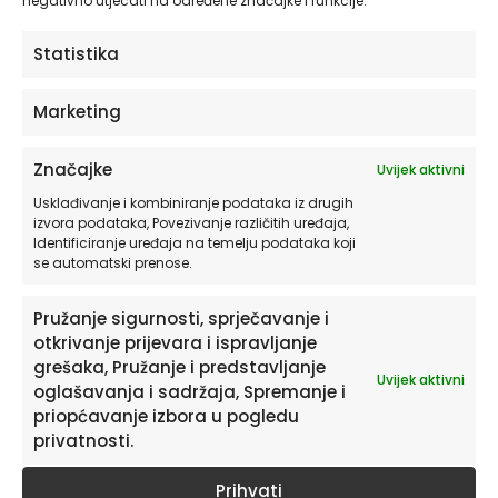
negativno utjecati na određene značajke i funkcije.
kretanja i beskraja.
Statistika
Zidne naljepnice za dom koje sadrže
svemirske i nebeske motive unose
Marketing
nježnost i simboliku. Zvijezde su oduvijek
bile inspiracija za snove, želje i noćnu tišinu,
Značajke
Uvijek aktivni
pa ovaj motiv nije samo dekoracija već i
priča koja se svakodnevno iznova
Usklađivanje i kombiniranje podataka iz drugih
izvora podataka, Povezivanje različitih uređaja,
doživljava. Naljepnice za zid za dječju sobu
Identificiranje uređaja na temelju podataka koji
s ovakvim elementima često postaju
se automatski prenose.
omiljeni detalj mališana.
Pružanje sigurnosti, sprječavanje i
Various Stars može se postaviti kao
otkrivanje prijevara i ispravljanje
grešaka, Pružanje i predstavljanje
“rasuta konstelacija” po cijelom zidu ili
Uvijek aktivni
oglašavanja i sadržaja, Spremanje i
grupirati oko određenog centralnog
priopćavanje izbora u pogledu
motiva (npr. kreveta, lampe, komode).
privatnosti.
Funkcionira odlično u kombinaciji s drugim
nebeskim motivima – oblačićima,
Prihvati