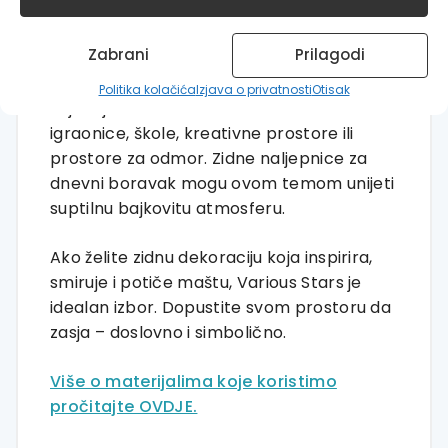
mjesecima ili s tekstilima slične tematike.
Zabrani
Prilagodi
Naljepnice za zid za spavaću sobu s
ovakvim motivima unose večernji ugođaj i
Politika kolačića
Izjava o privatnosti
Otisak
osjećaj mira. Također su odličan izbor za
igraonice, škole, kreativne prostore ili
prostore za odmor. Zidne naljepnice za
dnevni boravak mogu ovom temom unijeti
suptilnu bajkovitu atmosferu.
Ako želite zidnu dekoraciju koja inspirira,
smiruje i potiče maštu, Various Stars je
idealan izbor. Dopustite svom prostoru da
zasja – doslovno i simbolično.
Više o materijalima koje koristimo
pročitajte OVDJE.