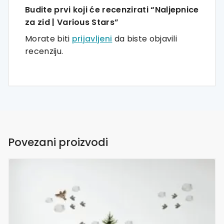
Budite prvi koji će recenzirati “Naljepnice
za zid | Various Stars”
Morate biti
prijavljeni
da biste objavili
recenziju.
Povezani proizvodi
Ovaj
proizvod
ima
više
varijanti.
Opcije