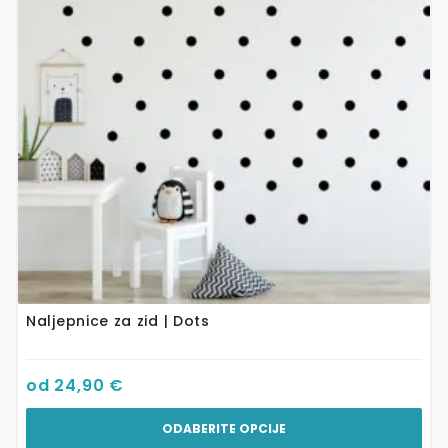
Opcije
se
mogu
odabrati
na
stranici
proizvoda
Naljepnice za zid | Dots
od
24,90
€
ODABERITE OPCIJE