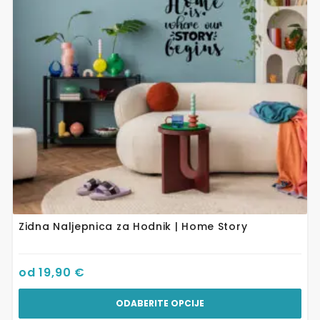
Opcije
se
mogu
odabrati
na
stranici
proizvoda
Zidna Naljepnica za Hodnik | Home Story
od
19,90
€
ODABERITE OPCIJE