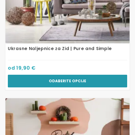
Ukrasne Naljepnice za Zid | Pure and Simple
od
19,90
€
ODABERITE OPCIJE
Ovaj
proizvod
ima
više
varijanti.