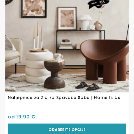
Opcije
se
mogu
odabrati
na
stranici
proizvoda
Naljepnice za Zid za Spavaću Sobu | Home Is Us
od
19,90
€
ODABERITE OPCIJE