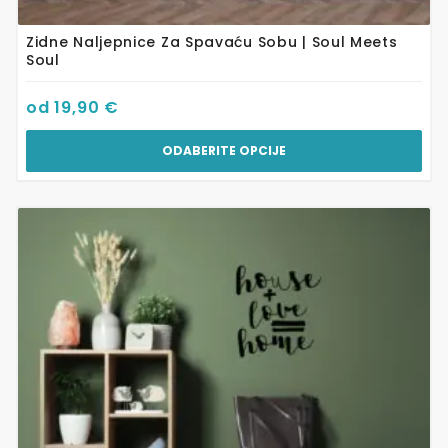
Zidne Naljepnice Za Spavaću Sobu | Soul Meets
Soul
od
19,90
€
ODABERITE OPCIJE
Ovaj
proizvod
ima
više
varijanti.
Opcije
se
mogu
odabrati
na
stranici