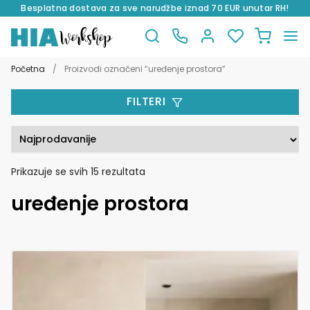
Besplatna dostava za sve narudžbe iznad 70 EUR unutar RH!
Preskoči
Skoči
na
do
Početna
/
Proizvodi označeni “uređenje prostora”
navigaciju
sadržaja
FILTERI
Poredano
Prikazuje se svih 15 rezultata
po
uređenje prostora
popularnosti
Ovaj
proizvod
ima
više