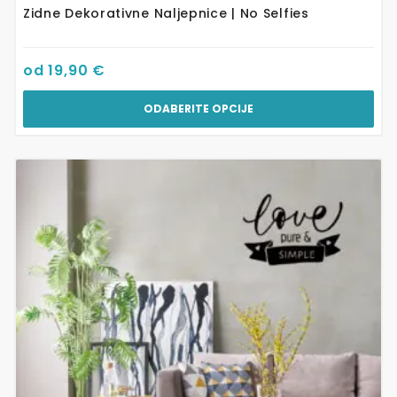
Zidne Dekorativne Naljepnice | No Selfies
od
19,90
€
ODABERITE OPCIJE
Ovaj
proizvod
ima
više
varijanti.
Opcije
se
mogu
odabrati
na
stranici
proizvoda