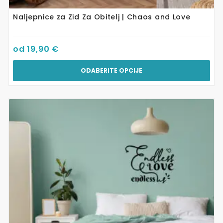
Naljepnice za Zid Za Obitelj | Chaos and Love
od
19,90
€
ODABERITE OPCIJE
Ovaj
proizvod
ima
više
varijanti.
Opcije
se
mogu
odabrati
na
stranici
proizvoda