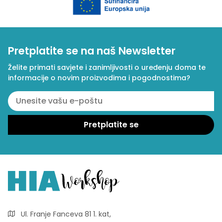
Pretplatite se na naš Newsletter
Želite primati savjete i zanimljivosti o uređenju doma te
informacije o novim proizvodima i pogodnostima?
Ul. Franje Fanceva 81 1. kat,