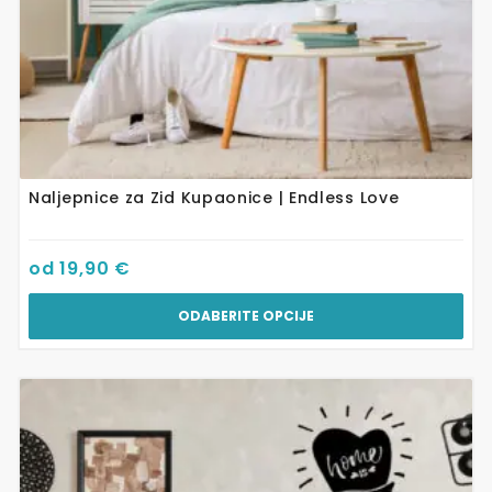
Naljepnice za Zid Kupaonice | Endless Love
od
19,90
€
ODABERITE OPCIJE
Ovaj
proizvod
ima
više
varijanti.