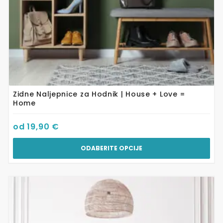
proizvoda
Zidne Naljepnice za Hodnik | House + Love =
Home
od
19,90
€
ODABERITE OPCIJE
Ovaj
proizvod
ima
više