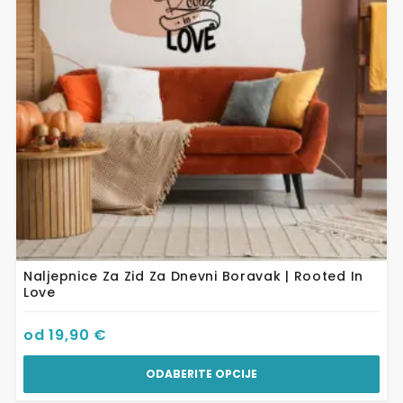
Opcije
se
mogu
odabrati
na
stranici
proizvoda
Naljepnice Za Zid Za Dnevni Boravak | Rooted In
Love
od
19,90
€
ODABERITE OPCIJE