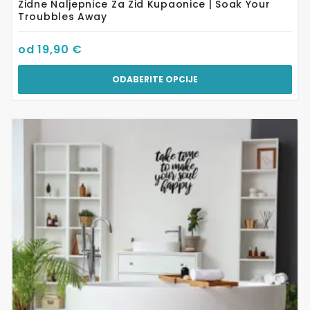
Zidne Naljepnice Za Zid Kupaonice | Soak Your
Troubbles Away
od
19,90
€
ODABERITE OPCIJE
Ovaj
proizvod
ima
više
varijanti.
Opcije
se
mogu
odabrati
na
stranici
proizvoda