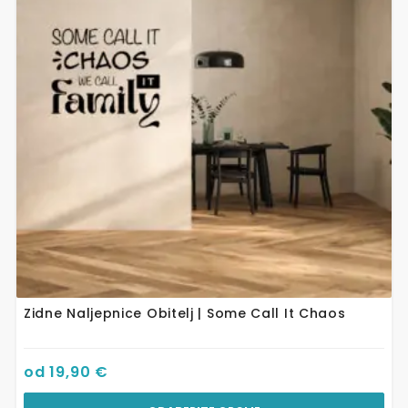
varijanti.
Opcije
se
mogu
odabrati
na
stranici
proizvoda
Zidne Naljepnice Obitelj | Some Call It Chaos
od
19,90
€