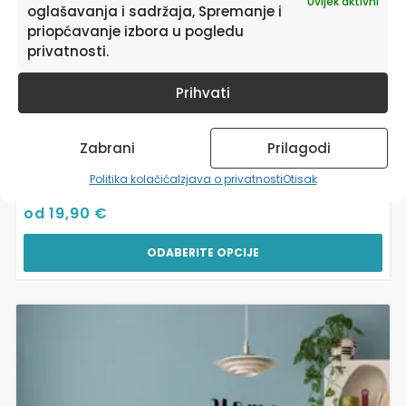
Uvijek aktivni
oglašavanja i sadržaja, Spremanje i
priopćavanje izbora u pogledu
privatnosti.
Prihvati
Zabrani
Prilagodi
Naljepnice Za Zid Dnevni Boravak | Love Lives Here
Politika kolačića
Izjava o privatnosti
Otisak
od
19,90
€
ODABERITE OPCIJE
Ovaj
proizvod
ima
više
varijanti.