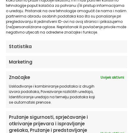
Kako bismo pružili najbolje iskustvo, mi i naši partneri koristimo
tehnologije poput kolačića za pohranu i/ili pristup informacijama
Dekorativne Naljepnice za Zid | Home Is Where
o uređaju. Pristanak na ove tehnologije omogućit će nama i našim
WiFi Connects
partnerima obradu osobnih podataka kao što su ponašanje pri
pregledavanju ili jedinstveni ID-ovi na ovoj stranici i prikazujemo
od
19,90
€
(ne)personalizirane oglase. Nepristanak ili povlačenje privole može
negativno utjecati na određene značajke i funkcije.
ODABERITE OPCIJE
Statistika
Ovaj
Marketing
proizvod
ima
Značajke
Uvijek aktivni
više
varijanti.
Usklađivanje i kombiniranje podataka iz drugih
izvora podataka, Povezivanje različitih uređaja,
Opcije
Identificiranje uređaja na temelju podataka koji
se
se automatski prenose.
mogu
odabrati
Pružanje sigurnosti, sprječavanje i
na
otkrivanje prijevara i ispravljanje
stranici
proizvoda
grešaka, Pružanje i predstavljanje