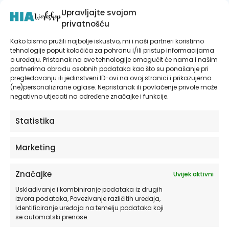
Upravljajte svojom
Primjena: hodnici, ulazni prostori,
privatnošću
blagovaonice, darovi
Kako bismo pružili najbolje iskustvo, mi i naši partneri koristimo
tehnologije poput kolačića za pohranu i/ili pristup informacijama
Podloge: zidovi, staklo, drvo, pločice,
o uređaju. Pristanak na ove tehnologije omogućit će nama i našim
partnerima obradu osobnih podataka kao što su ponašanje pri
ogledala
pregledavanju ili jedinstveni ID-ovi na ovoj stranici i prikazujemo
(ne)personalizirane oglase. Nepristanak ili povlačenje privole može
negativno utjecati na određene značajke i funkcije.
Održavanje: suha ili blago vlažna krpa
bez kemikalija
Statistika
Marketing
Više o materijalima koje koristimo
pročitajte OVDJE.
Značajke
Uvijek aktivni
Usklađivanje i kombiniranje podataka iz drugih
Za pravilno postavljanje pročitajte naše
izvora podataka, Povezivanje različitih uređaja,
Identificiranje uređaja na temelju podataka koji
detaljne upute OVDJE.
se automatski prenose.