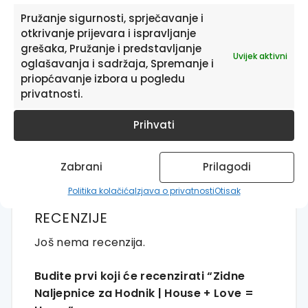
Otkrijte ostatak velike ponude jedinstvenih
Pružanje sigurnosti, sprječavanje i
proizvoda u HIA Workshopu!
otkrivanje prijevara i ispravljanje
grešaka, Pružanje i predstavljanje
Uvijek aktivni
Naše originalne kolekcije ilustracija
oglašavanja i sadržaja, Spremanje i
priopćavanje izbora u pogledu
Posteri i slike na platnu za dom
privatnosti.
Dizajnerski Murali za dom
Prihvati
Dizajnerski Murali za dječju sobu
Zabrani
Prilagodi
Politika kolačića
Izjava o privatnosti
Otisak
RECENZIJE
Još nema recenzija.
Budite prvi koji će recenzirati “Zidne
Naljepnice za Hodnik | House + Love =