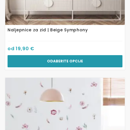
Naljepnice za zid | Beige Symphony
od
19,90
€
ODABERITE OPCIJE
Ovaj
proizvod
ima
više
varijanti.
Opcije
se
mogu