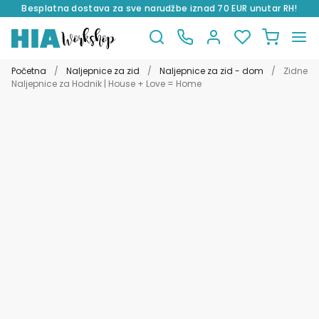
Besplatna dostava za sve narudžbe iznad 70 EUR unutar RH!
Preskoči
Skoči
na
do
Početna
/
Naljepnice za zid
/
Naljepnice za zid - dom
/
Zidne
navigaciju
sadržaja
Naljepnice za Hodnik | House + Love = Home