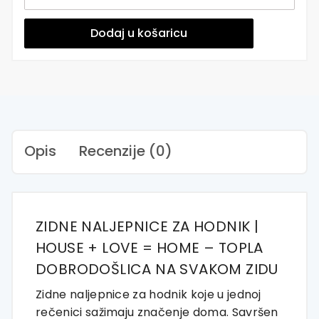
Naljepnice
za
Hodnik
Dodaj u košaricu
|
House
+
Love
=
Home
količina
Opis
Recenzije (0)
ZIDNE NALJEPNICE ZA HODNIK |
HOUSE + LOVE = HOME – TOPLA
DOBRODOŠLICA NA SVAKOM ZIDU
Zidne naljepnice za hodnik koje u jednoj
rečenici sažimaju značenje doma. Savršen