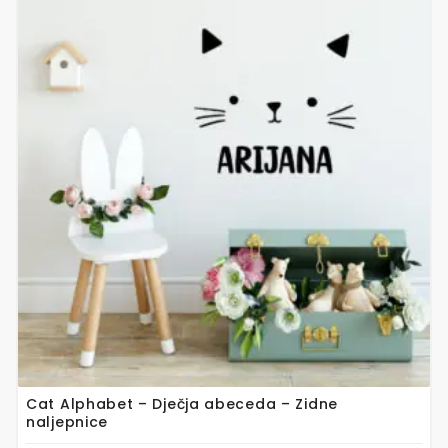
proizvod
ima
više
varijanti.
Opcije
se
mogu
odabrati
na
stranici
proizvoda
Cat Alphabet – Dječja abeceda – Zidne
naljepnice