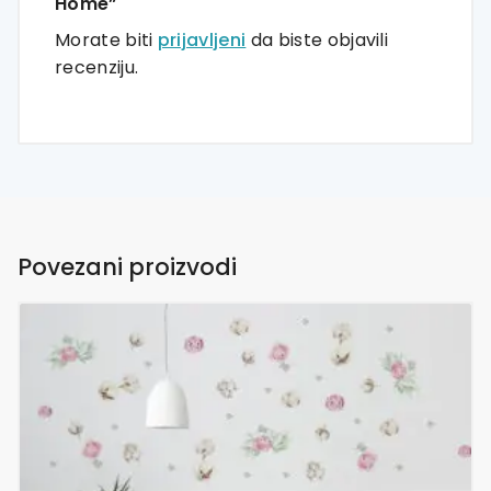
Home”
Morate biti
prijavljeni
da biste objavili
recenziju.
Povezani proizvodi
Ovaj
proizvod
ima
više
varijanti.
Opcije
se
mogu