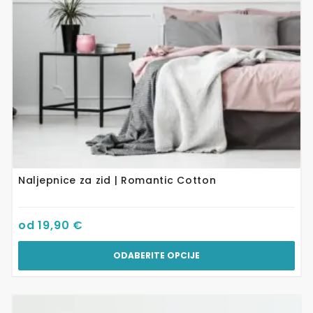
odabrati
na
stranici
proizvoda
Naljepnice za zid | Romantic Cotton
od
19,90
€
ODABERITE OPCIJE
Ovaj