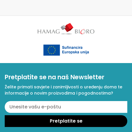
Pretplatite se na naš Newsletter
Želite primati savjete i zanimljivosti o uređenju doma te
informacije o novim proizvodima i pogodnostima?