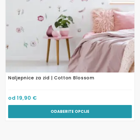
odabrati
na
stranici
proizvoda
Naljepnice za zid | Cotton Blossom
od
19,90
€
ODABERITE OPCIJE