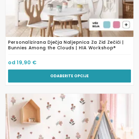
Personalizirana Dječja Naljepnica Za Zid Zečići |
Bunnies Among the Clouds | HIA Workshop®
od
19,90
€
ODABERITE OPCIJE
Ovaj
proizvod
ima
više
varijanti.
Opcije
se