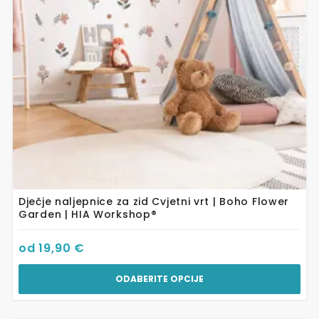
mogu
odabrati
na
stranici
proizvoda
Dječje naljepnice za zid Cvjetni vrt | Boho Flower
Garden | HIA Workshop®
od
19,90
€
ODABERITE OPCIJE