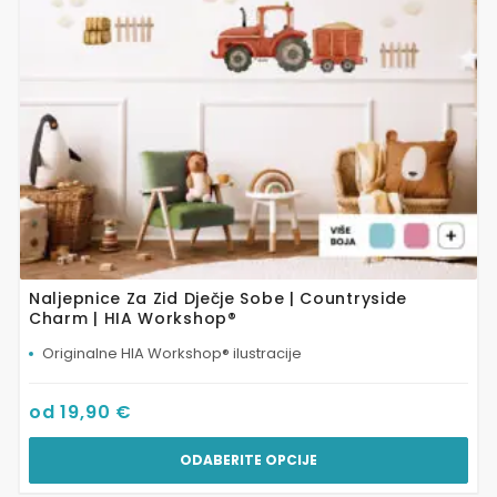
mogu
odabrati
na
stranici
proizvoda
Naljepnice Za Zid Dječje Sobe | Countryside
Charm | HIA Workshop®
Originalne HIA Workshop® ilustracije
od
19,90
€
ODABERITE OPCIJE