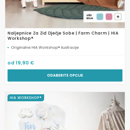
Naljepnice Za Zid Dječje Sobe | Farm Charm | HIA
Workshop®
Originalne HIA Workshop® ilustracije
od
19,90
€
ODABERITE OPCIJE
Ovaj
HIA WORKSHOP®
proizvod
ima
više
varijanti.
Opcije