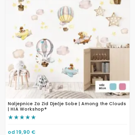
varijanti.
Opcije
se
mogu
odabrati
na
stranici
proizvoda
Naljepnice Za Zid Dječje Sobe | Among the Clouds
| HIA Workshop®
od
19,90
€