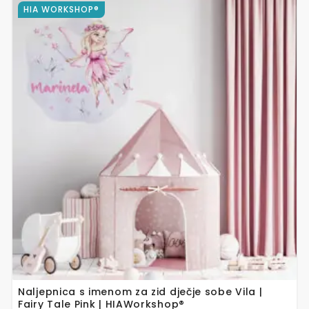
Ovaj
HIA WORKSHOP®
proizvod
ima
više
varijanti.
Opcije
se
mogu
odabrati
na
stranici
proizvoda
Naljepnica s imenom za zid dječje sobe Vila |
Fairy Tale Pink | HIAWorkshop®