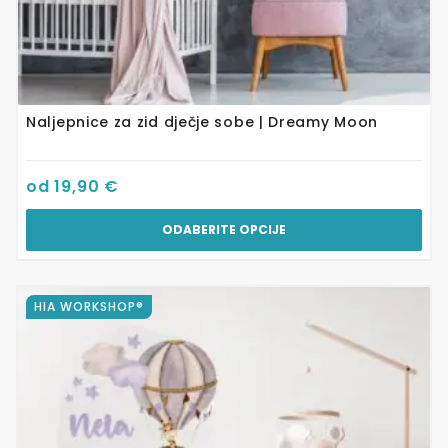
Naljepnice za zid dječje sobe | Dreamy Moon
od
19,90
€
ODABERITE OPCIJE
Ovaj
HIA WORKSHOP®
proizvod
ima
više
varijanti.
Opcije
se