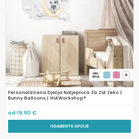
se
mogu
odabrati
na
stranici
proizvoda
Personalizirana Dječja Naljepnica Za Zid Zeko |
Bunny Balloons | HIAWorkshop®
od
19,90
€
ODABERITE OPCIJE