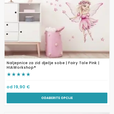
odabrati
na
stranici
proizvoda
Naljepnice za zid dječje sobe | Fairy Tale Pink |
HIAWorkshop®
od
19,90
€
ODABERITE OPCIJE