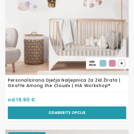
mogu
odabrati
na
stranici
proizvoda
Personalizirana Dječja Naljepnica Za Zid Žirafa |
Giraffe Among the Clouds | HIA Workshop®
od
19,90
€
ODABERITE OPCIJE