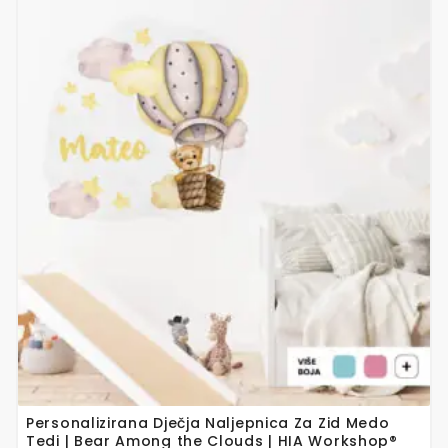
Ovaj
proizvod
ima
više
varijanti.
Opcije
se
mogu
odabrati
na
stranici
proizvoda
Personalizirana Dječja Naljepnica Za Zid Medo
Tedi | Bear Among the Clouds | HIA Workshop®