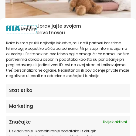
Upravljajte svojom
privatnošću
Kako bismo pružili najbolje iskustvo, mi i naši partneri koristimo
Tekstilne naljepnice za zid | Blossom Joy
tehnologije poput kolačića za pohranu i/ili pristup informacijama
o uređaju. Pristanak na ove tehnologije omogućit će nama i našim
partnerima obradu osobnih podataka kao što su ponašanje pri
od
19,90
€
pregledavanju ili jedinstveni ID-ovi na ovoj stranici i prikazujemo
(ne)personalizirane oglase. Nepristanak ili povlačenje privole može
negativno utjecati na određene značajke i funkcije.
ODABERITE OPCIJE
Statistika
Ovaj
proizvod
Marketing
ima
više
Značajke
Uvijek aktivni
varijanti.
Opcije
Usklađivanje i kombiniranje podataka iz drugih