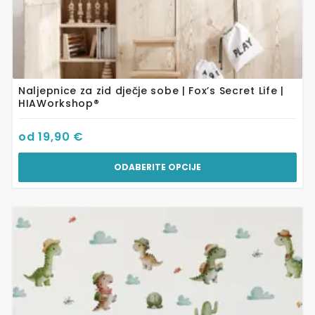
Naljepnice za zid dječje sobe | Fox’s Secret Life |
HIAWorkshop®
od
19,90
€
ODABERITE OPCIJE
Ovaj
proizvod
ima
više
varijanti.
Opcije
se