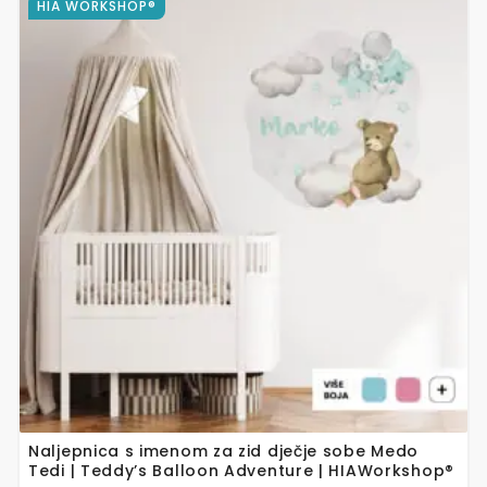
Ovaj
HIA WORKSHOP®
proizvod
ima
više
varijanti.
Opcije
se
mogu
odabrati
na
stranici
proizvoda
Naljepnica s imenom za zid dječje sobe Medo
Tedi | Teddy’s Balloon Adventure | HIAWorkshop®