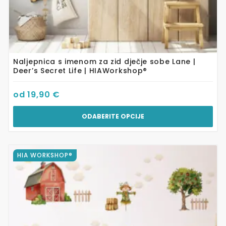
Naljepnica s imenom za zid dječje sobe Lane |
Deer’s Secret Life | HIAWorkshop®
od
19,90
€
ODABERITE OPCIJE
Ovaj
HIA WORKSHOP®
proizvod
ima
više
varijanti.
Opcije
se