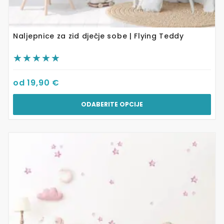
Naljepnice za zid dječje sobe | Flying Teddy
od
19,90
€
ODABERITE OPCIJE
Ovaj
proizvod
ima
više
varijanti.
Opcije
se
mogu