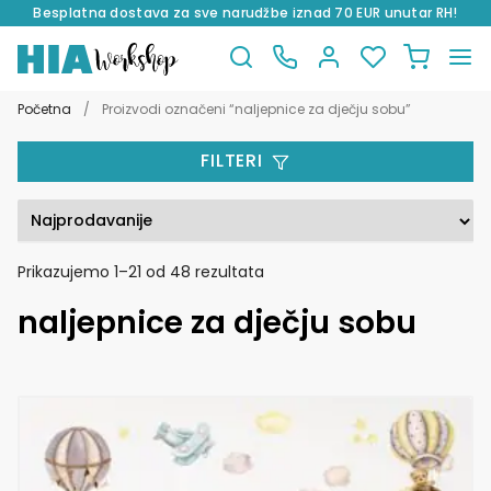
Besplatna dostava za sve narudžbe iznad 70 EUR unutar RH!
Preskoči
Skoči
na
do
Početna
/
Proizvodi označeni “naljepnice za dječju sobu”
navigaciju
sadržaja
FILTERI
Poredano
Prikazujemo 1–21 od 48 rezultata
po
naljepnice za dječju sobu
popularnosti
Ovaj
proizvod
ima
više