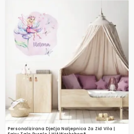
Ovaj
proizvod
ima
više
varijanti.
Opcije
se
mogu
odabrati
na
stranici
proizvoda
Personalizirana Dječja Naljepnica Za Zid Vila |