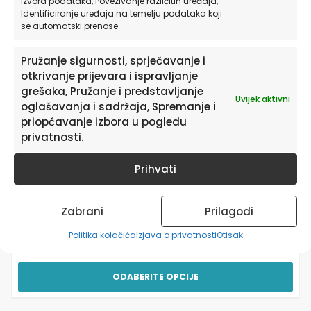
izvora podataka, Povezivanje različitih uređaja,
se
Identificiranje uređaja na temelju podataka koji
mogu
se automatski prenose.
odabrati
na
Pružanje sigurnosti, sprječavanje i
stranici
proizvoda
otkrivanje prijevara i ispravljanje
grešaka, Pružanje i predstavljanje
Uvijek aktivni
oglašavanja i sadržaja, Spremanje i
priopćavanje izbora u pogledu
privatnosti.
Prihvati
Naljepnica s imenom za zid – Lav | Lion’s Safari
Zabrani
Prilagodi
Adventure | HIAWorkshop®
Politika kolačića
Izjava o privatnosti
Otisak
od
19,90
€
ODABERITE OPCIJE