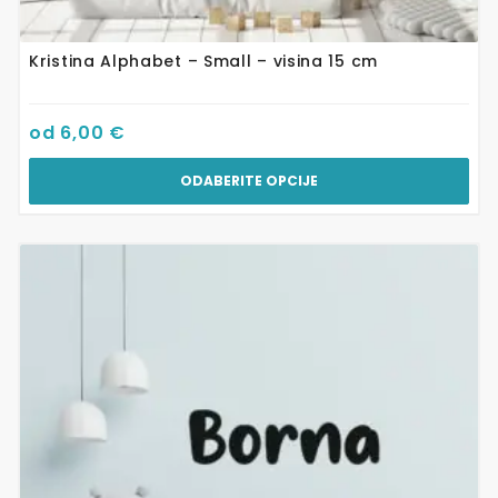
Kristina Alphabet – Small – visina 15 cm
od
6,00
€
ODABERITE OPCIJE
Ovaj
proizvod
ima
više
varijanti.
Opcije
se
mogu
odabrati
na
stranici