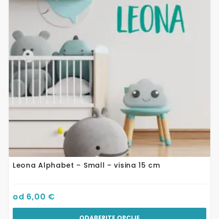
varijanti.
Opcije
se
mogu
odabrati
na
stranici
proizvoda
Leona Alphabet – Small – visina 15 cm
od
6,00
€
ODABERITE OPCIJE