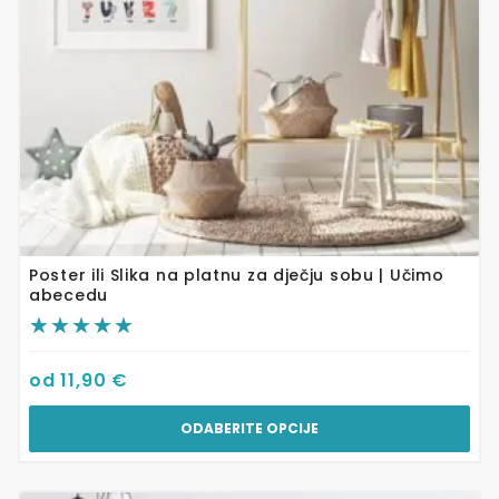
odabrati
na
stranici
proizvoda
Poster ili Slika na platnu za dječju sobu | Učimo
abecedu
od
11,90
€
ODABERITE OPCIJE