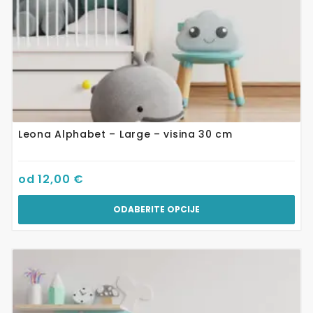
proizvoda
Leona Alphabet – Large – visina 30 cm
od
12,00
€
ODABERITE OPCIJE
Ovaj
proizvod
ima
više