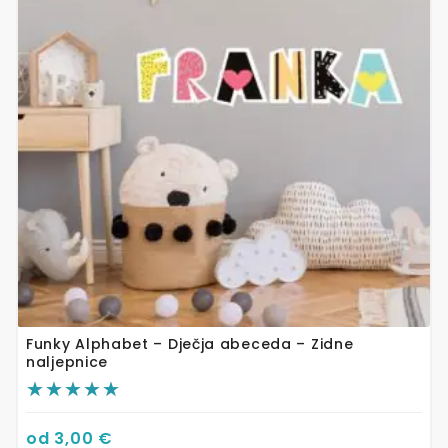
varijanti.
Opcije
se
mogu
odabrati
na
stranici
proizvoda
Funky Alphabet – Dječja abeceda – Zidne
naljepnice
od
3,00
€