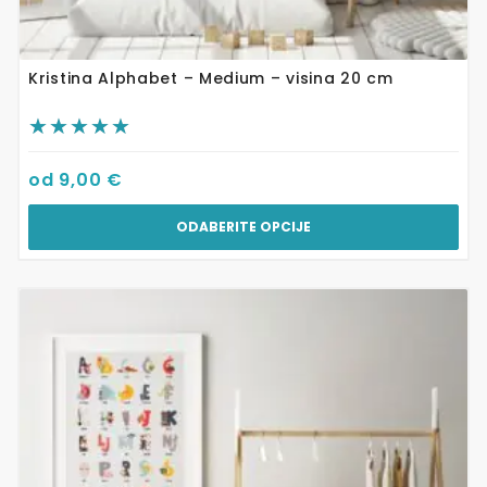
Kristina Alphabet – Medium – visina 20 cm
od
9,00
€
ODABERITE OPCIJE
Ovaj
proizvod
ima
više
varijanti.
Opcije
se
mogu