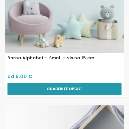
proizvoda
Borna Alphabet – Small – visina 15 cm
od
6,00
€
ODABERITE OPCIJE
Ovaj
proizvod
ima
više