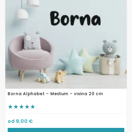
Opcije
se
mogu
odabrati
na
stranici
proizvoda
Borna Alphabet – Medium – visina 20 cm
od
9,00
€