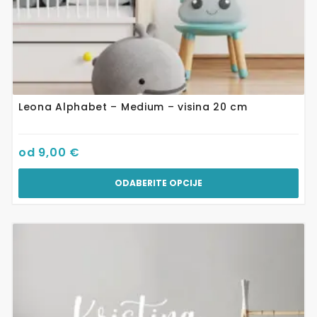
Leona Alphabet – Medium – visina 20 cm
od
9,00
€
ODABERITE OPCIJE
Ovaj
proizvod
ima
više
varijanti.
Opcije