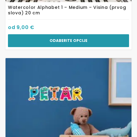
Watercolor Alphabet 1 – Medium – Visina (prvog
slova) 20 cm
od
9,00
€
ODABERITE OPCIJE
Ovaj
proizvod
ima
više
varijanti.
Opcije
se
mogu
odabrati
na
stranici
proizvoda