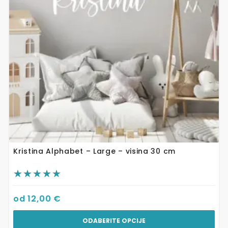
se
mogu
odabrati
na
stranici
proizvoda
Kristina Alphabet – Large – visina 30 cm
od
12,00
€
ODABERITE OPCIJE