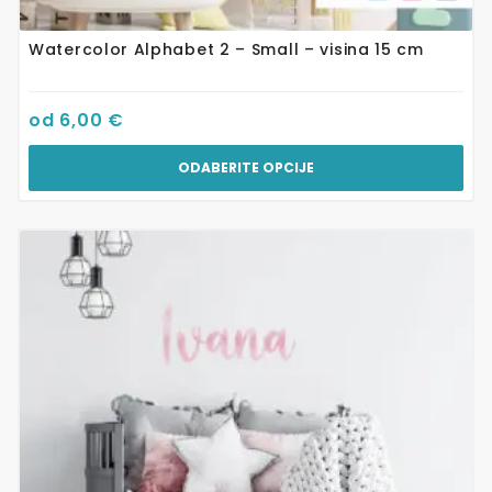
Watercolor Alphabet 2 – Small – visina 15 cm
od
6,00
€
ODABERITE OPCIJE
Ovaj
proizvod
ima
više
varijanti.
Opcije
se
mogu
odabrati
na
stranici