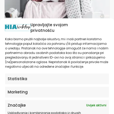
proizvoda
Upravljajte svojom
privatnošću
Kako bismo pružili najbolje iskustvo, mi i naši partneri koristimo
tehnologije poput kolačića za pohranu i/ili pristup informacijama
o uređaju. Pristanak na ove tehnologije omogućit će nama i našim
Watercolor Alphabet 1 – Large – Visina (prvog
partnerima obradu osobnih podataka kao što su ponašanje pri
slova) 30 cm
pregledavanju ili jedinstveni ID-ovi na ovoj stranici i prikazujemo
(ne)personalizirane oglase. Nepristanak ili povlačenje privole može
od
12,00
€
negativno utjecati na određene značajke i funkcije.
ODABERITE OPCIJE
Statistika
Marketing
Ovaj
proizvod
Značajke
Uvijek aktivni
ima
više
Usklađivanje i kombiniranje podataka iz drugih