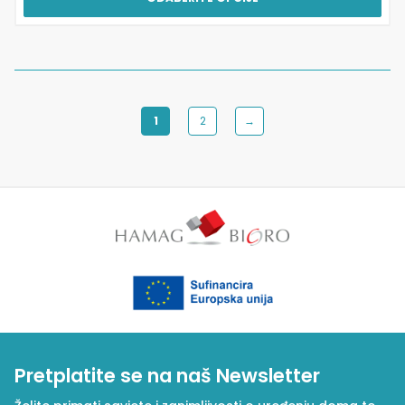
1
2
→
Pretplatite se na naš Newsletter