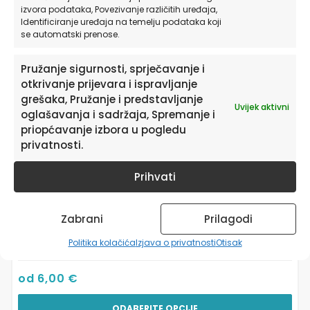
varijanti.
izvora podataka, Povezivanje različitih uređaja,
Opcije
Identificiranje uređaja na temelju podataka koji
se automatski prenose.
se
mogu
odabrati
Pružanje sigurnosti, sprječavanje i
na
otkrivanje prijevara i ispravljanje
stranici
grešaka, Pružanje i predstavljanje
Uvijek aktivni
proizvoda
oglašavanja i sadržaja, Spremanje i
priopćavanje izbora u pogledu
privatnosti.
Prihvati
Zabrani
Prilagodi
Lovre Alphabet – Small – visina 15 cm
Politika kolačića
Izjava o privatnosti
Otisak
od
6,00
€
ODABERITE OPCIJE