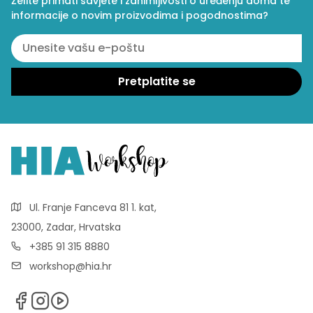
Želite primati savjete i zanimljivosti o uređenju doma te
informacije o novim proizvodima i pogodnostima?
Ul. Franje Fanceva 81 1. kat,
23000, Zadar, Hrvatska
+385 91 315 8880
workshop@hia.hr