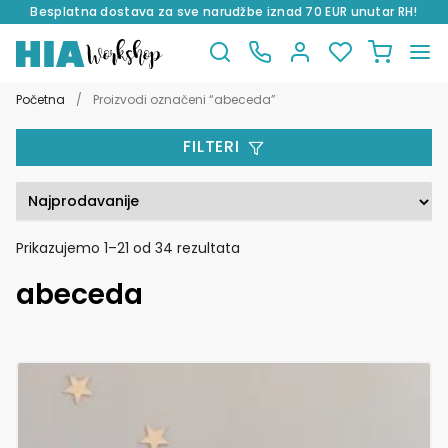
Besplatna dostava za sve narudžbe iznad 70 EUR unutar RH!
Preskoči
Skoči
na
do
Početna
/
Proizvodi označeni “abeceda”
navigaciju
sadržaja
FILTERI
Poredano
Prikazujemo 1–21 od 34 rezultata
po
abeceda
popularnosti
Ovaj
proizvod
ima
više