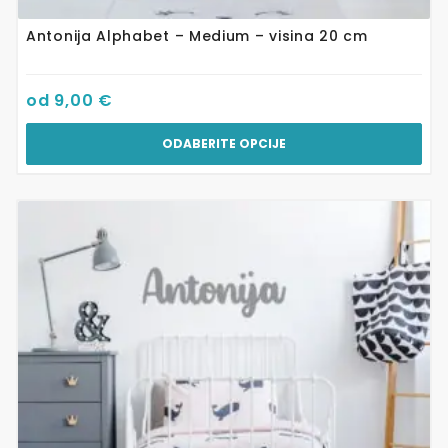
Antonija Alphabet – Medium – visina 20 cm
od
9,00
€
ODABERITE OPCIJE
Ovaj
proizvod
ima
više
varijanti.
Opcije
se
mogu
odabrati
na
stranici