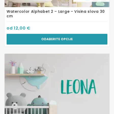
Watercolor Alphabet 2 – Large – Visina slova 30
cm
od
12,00
€
ODABERITE OPCIJE
Ovaj
proizvod
ima
više
varijanti.
Opcije
se
mogu
odabrati
na
stranici