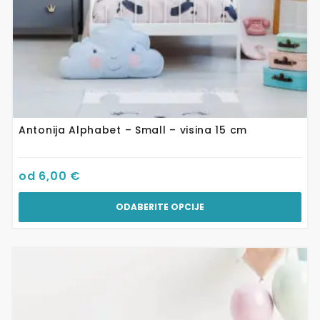
proizvoda
Antonija Alphabet – Small – visina 15 cm
od
6,00
€
ODABERITE OPCIJE
Ovaj
proizvod
ima
više