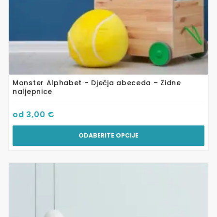
Monster Alphabet – Dječja abeceda – Zidne
naljepnice
od
3,00
€
ODABERITE OPCIJE
Ovaj
proizvod
ima
više
varijanti.