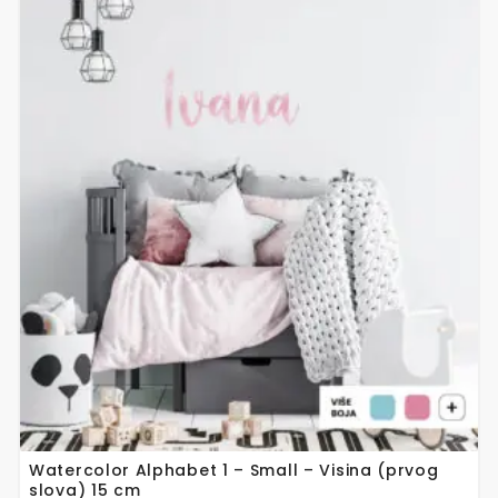
Ovaj
proizvod
ima
više
varijanti.
Opcije
se
mogu
odabrati
na
stranici
proizvoda
Watercolor Alphabet 1 – Small – Visina (prvog
slova) 15 cm