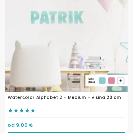
varijanti.
Opcije
se
mogu
odabrati
na
stranici
proizvoda
Watercolor Alphabet 2 – Medium – visina 20 cm
od
9,00
€