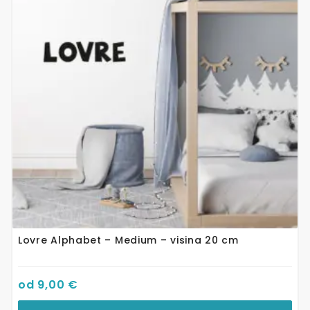
varijanti.
Opcije
se
mogu
odabrati
na
stranici
proizvoda
Lovre Alphabet – Medium – visina 20 cm
od
9,00
€