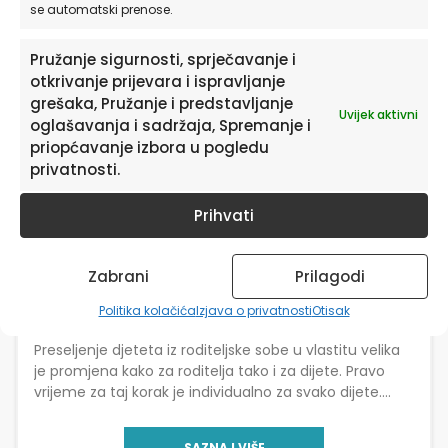
se automatski prenose.
Pružanje sigurnosti, sprječavanje i
otkrivanje prijevara i ispravljanje
grešaka, Pružanje i predstavljanje
Uvijek aktivni
oglašavanja i sadržaja, Spremanje i
priopćavanje izbora u pogledu
privatnosti.
Prihvati
SAVJETI
Zabrani
Prilagodi
Uređenje dječje sobe: Moja sobica moja
slobodica
Politika kolačića
Izjava o privatnosti
Otisak
Preseljenje djeteta iz roditeljske sobe u vlastitu velika
je promjena kako za roditelja tako i za dijete. Pravo
vrijeme za taj korak je individualno za svako dijete.
Neka djeca jedva […]
SAZNAJ VIŠE