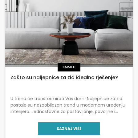
SAVJETI
Zašto su naljepnice za zid idealno rješenje?
U trenu će transformirati Vaš dom! Naljepnice za zid
postale su nezaobilazan trend u modernom uređenju
interijera. Jednostavne za postavljanje, povoljne i
kreativne, omogućuju brzu transformaciju prostora
bez previše truda […]
SAZNAJ VIŠE