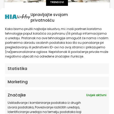
TRENDOVI
Dječje naljepnice za zid: preslatko i povoljno
Upravljajte svojom
rješenje za sobe vaših mališana
privatnošću
Dječje naljepnice za zid monotonim zidovima mogu
Kako bismo pružili najbolje iskustvo, mi i naši partneri koristimo
dati osobnost i unijeti boju u njihov prostor. One u sebi
tehnologije poput kolačića za pohranu i/ili pristup informacijama
o uređaju. Pristanak na ove tehnologije omogućit će nama i našim
mogu imati i edukativnu komponentu. Ponekad su
partnerima obradu osobnih podataka kao što su ponašanje pri
ključna stavka koja sve elemente […]
pregledavanju ili jedinstveni ID-ovi na ovoj stranici i prikazujemo
(ne)personalizirane oglase. Nepristanak ili povlačenje privole može
SAZNAJ VIŠE
negativno utjecati na određene značajke i funkcije.
Statistika
Marketing
Značajke
Uvijek aktivni
Usklađivanje i kombiniranje podataka iz drugih
izvora podataka, Povezivanje različitih uređaja,
Identificiranje uređaja na temelju podataka koji