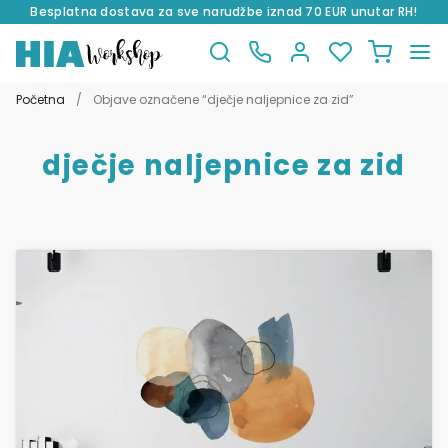
Besplatna dostava za sve narudžbe iznad 70 EUR unutar RH!
Preskoči
Skoči
na
do
Početna
/
Objave označene “dječje naljepnice za zid”
navigaciju
sadržaja
dječje naljepnice za zid