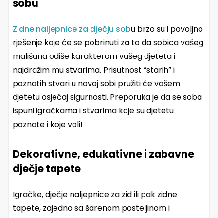
sobu
Zidne naljepnice za dječju sob
u brzo su i povoljno
rješenje koje će se pobrinuti za to da sobica vašeg
mališana odiše karakterom vašeg djeteta i
najdražim mu stvarima. Prisutnost “starih” i
poznatih stvari u novoj sobi pružiti će vašem
djetetu osjećaj sigurnosti. Preporuka je da se soba
ispuni igračkama i stvarima koje su djetetu
poznate i koje voli!
Dekorativne, edukativne i zabavne
dječje tapete
Igračke, dječje naljepnice za zid ili pak zidne
tapete, zajedno sa šarenom posteljinom i