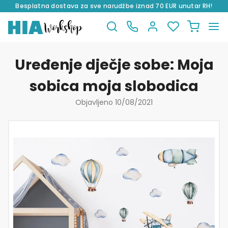
Besplatna dostava za sve narudžbe iznad 70 EUR unutar RH!
Preskoči
Skoči
na
do
Uređenje dječje sobe: Moja
navigaciju
sadržaja
sobica moja slobodica
Objavljeno
10/08/2021