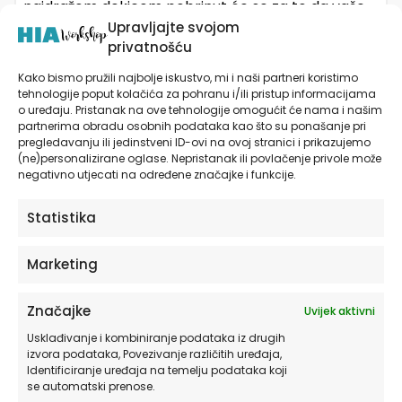
najdražom dekicom pobrinut će se za to da vaše
Upravljajte svojom
dijete lakše pređe u vlastitu sobu. Osim toga, može
privatnošću
u njoj beskrajno uživati!
Kako bismo pružili najbolje iskustvo, mi i naši partneri koristimo
tehnologije poput kolačića za pohranu i/ili pristup informacijama
Osim toga, zidne naljepnice za dječju sobu ili dječje
o uređaju. Pristanak na ove tehnologije omogućit će nama i našim
partnerima obradu osobnih podataka kao što su ponašanje pri
tapete ne moraju biti samo dekorativne. One u
pregledavanju ili jedinstveni ID-ovi na ovoj stranici i prikazujemo
sebi mogu sadržavati i edukativni element, poput
(ne)personalizirane oglase. Nepristanak ili povlačenje privole može
negativno utjecati na određene značajke i funkcije.
karte svijeta. Mogu biti i ultra zabavne ako
dozvolimo djeci da ih sami bojaju. Osim motiva i
Statistika
boja, kad kupujete dekorativne dječje tapete ili
naljepnice obratite pažnju na to da su prigodne za
Marketing
postavljanje u dječjim sobama. Provjerite da ne
sadrže nikakve štetne kemikalije.
Značajke
Uvijek aktivni
Usklađivanje i kombiniranje podataka iz drugih
Postoje mnogi čimbenici koji mogu utjecati na
izvora podataka, Povezivanje različitih uređaja,
Identificiranje uređaja na temelju podataka koji
spavanje vašeg djeteta. Jedan od najlakših za
se automatski prenose.
rješavanje je njihovo okruženje u spavaćoj sobi.