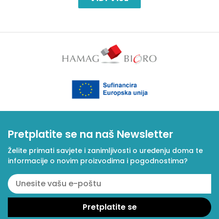
Pretplatite se na naš Newsletter
Želite primati savjete i zanimljivosti o uređenju doma te
informacije o novim proizvodima i pogodnostima?