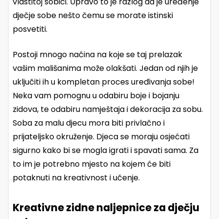
vlastitoj sobici. Upravo to je razlog da je uređenje
dječje sobe nešto čemu se morate istinski
posvetiti.
Postoji mnogo načina na koje se taj prelazak
vašim mališanima može olakšati. Jedan od njih je
uključiti ih u kompletan proces uređivanja sobe!
Neka vam pomognu u odabiru boje i bojanju
zidova, te odabiru namještaja i dekoracija za sobu.
Soba za malu djecu mora biti privlačno i
prijateljsko okruženje. Djeca se moraju osjećati
sigurno kako bi se mogla igrati i spavati sama. Za
to im je potrebno mjesto na kojem će biti
potaknuti na kreativnost i učenje.
Kreativne zidne naljepnice za dječju