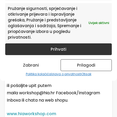
Osim pridavanja pažnje uređenju dječje sobe,
Pružanje sigurnosti, sprječavanje i
otkrivanje prijevara i ispravljanje
pobrinite se za to da njihova sobica bude mračna i
grešaka, Pružanje i predstavljanje
tiha, te da u njoj nije pretoplo.
Uvijek aktivni
oglašavanja i sadržaja, Spremanje i
priopćavanje izbora u pogledu
Bez obzira na to jeste li vlasnik svog stana ili ste u
privatnosti.
najmu, možda ćete oklijevati opremiti dječju sobu
Prihvati
trajnijim ukrasima. Djeca brzo rastu i mijenjanju
interese stoga su privremena rješenja kao što su
dječje naljepnice za zid idealna opcija.
Zabrani
Prilagodi
Politika kolačića
Izjava o privatnosti
Otisak
Za sva dodatna pitanja nazovite na 091/315-8880
ili pošaljite upit putem
maila workshop@hia.hr Facebook/Instagram
Inboxa ili chata na web shopu.
www.hiaworkshop.com