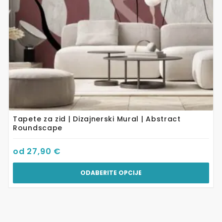
na
stranici
proizvoda
Tapete za zid | Dizajnerski Mural | Abstract
Roundscape
od
27,90
€
ODABERITE OPCIJE