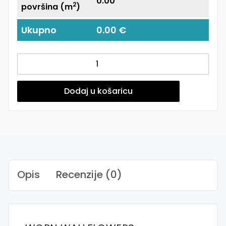
0.00
2
površina (m
)
Ukupno
0.00 €
Tapete
za
zid
|
Dodaj u košaricu
Dizajnerski
Mural
|
Worn
Wallflowers
količina
Opis
Recenzije (0)