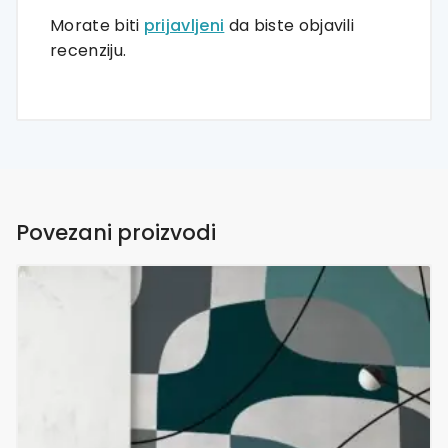
Morate biti
prijavljeni
da biste objavili
recenziju.
Povezani proizvodi
Ovaj
proizvod
ima
više
varijanti.
Opcije
se
mogu