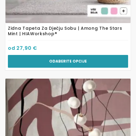
Zidna Tapeta Za Dječju Sobu | Among The Stars
Mint | HIAWorkshop®
od
27,90
€
ODABERITE OPCIJE
Ovaj
proizvod
ima
više
varijanti.
Opcije
se
mogu
odabrati