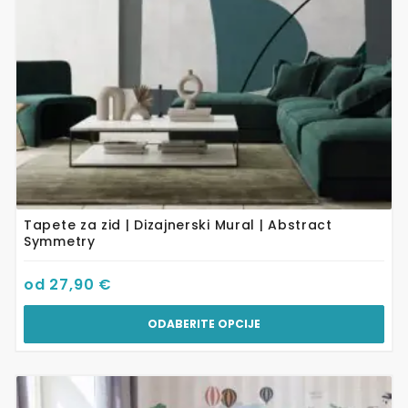
odabrati
na
stranici
proizvoda
Tapete za zid | Dizajnerski Mural | Abstract
Symmetry
od
27,90
€
ODABERITE OPCIJE
Ovaj