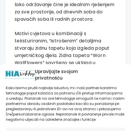
lako održavanje čine je idealnim rješenjem
za sve prostorije, od dnevnih soba do
spavaćih soba ili radnih prostora.
Motivi cvjetova u kombinaciji s
teksturiranim, “istrošenim” detaljima
stvaraju zidnu tapetu koja izgleda poput
umjetničkog djela. Zidna tapeta “Worn
Wallflowers” savršeno se uklapa u
interijere u kojima želite stvoriti osjećaj
Upravljajte svojom
prirodne ljepote i ugode. Ova tapeta unosi
privatnošću
dašak prošlosti u moderan prostor,
Kako bismo pružili najbolje iskustvo, mi i naši partneri koristimo
pružajući savršeni spoj elegancije i
tehnologije poput kolačića za pohranu i/ili pristup informacijama
o uređaju. Pristanak na ove tehnologije omogućit će nama i našim
opuštenosti.
partnerima obradu osobnih podataka kao što su ponašanje pri
pregledavanju ili jedinstveni ID-ovi na ovoj stranici i prikazujemo
Ako tražite tapetu koja kombinira
(ne)personalizirane oglase. Nepristanak ili povlačenje privole može
negativno utjecati na određene značajke i funkcije.
kvalitetno izrađene motive i dizajn
inspiriran rustikalnom estetikom, “Worn