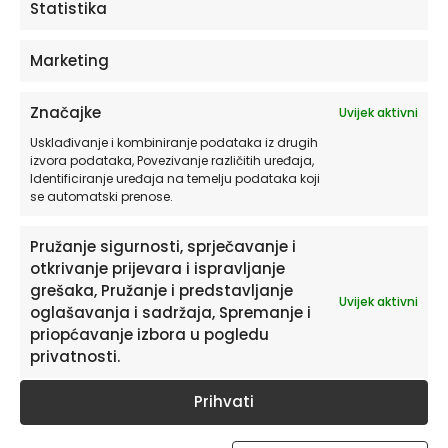
Statistika
Wallflowers” je pravi izbor. Ova tapeta
unosi dubinu i karakter u svaki prostor,
Marketing
pretvarajući zidove u prekrasan
dekorativni element.
Značajke
Uvijek aktivni
Zidna tapeta “Worn Wallflowers” savršena
Usklađivanje i kombiniranje podataka iz drugih
izvora podataka, Povezivanje različitih uređaja,
je za sve ljubitelje suptilne elegancije i
Identificiranje uređaja na temelju podataka koji
prirodnih tonova. Njezin jedinstveni dizajn i
se automatski prenose.
kvaliteta čine je izvrsnim izborom za
stvaranje opuštene, ali profinjene
Pružanje sigurnosti, sprječavanje i
atmosfere u vašem domu.
otkrivanje prijevara i ispravljanje
grešaka, Pružanje i predstavljanje
Uvijek aktivni
oglašavanja i sadržaja, Spremanje i
Za više informacija o materijalima, širini
priopćavanje izbora u pogledu
segmenata, vrsti tapete i druge
privatnosti.
informacije kliknite
OVDJE.
Prihvati
Za pristup detaljnim uputama za
postavljanje zidnih tapeta kliknite
OVDJE.