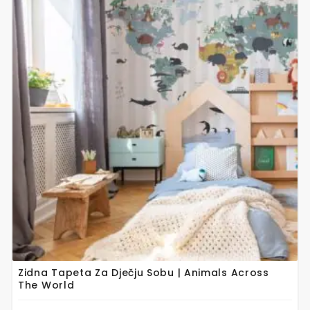
proizvod
ima
više
varijanti.
Opcije
se
mogu
odabrati
na
stranici
proizvoda
Zidna Tapeta Za Dječju Sobu | Animals Across
The World