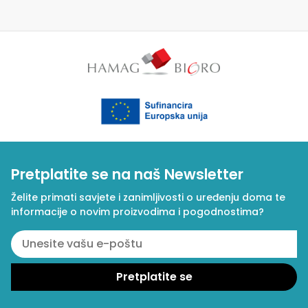
Pretplatite se na naš Newsletter
Želite primati savjete i zanimljivosti o uređenju doma te
informacije o novim proizvodima i pogodnostima?