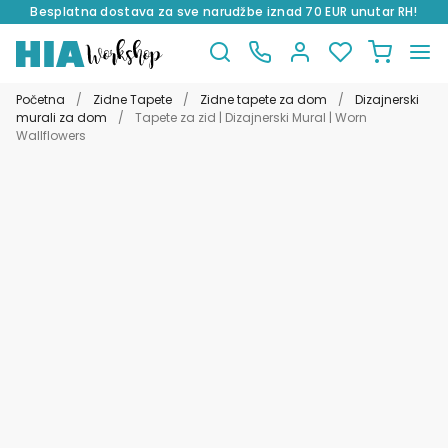
Besplatna dostava za sve narudžbe iznad 70 EUR unutar RH!
Preskoči
Skoči
na
do
Početna
/
Zidne Tapete
/
Zidne tapete za dom
/
Dizajnerski
navigaciju
sadržaja
murali za dom
/
Tapete za zid | Dizajnerski Mural | Worn
Wallflowers