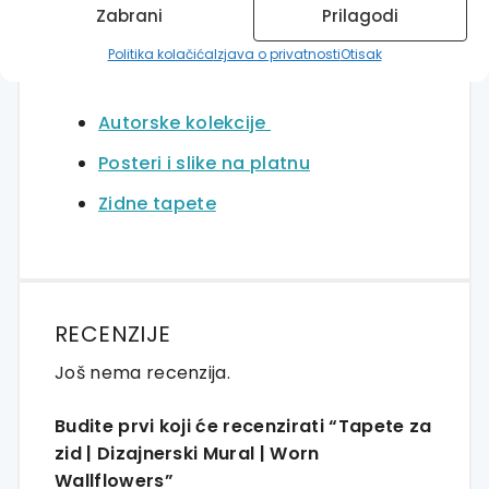
Zabrani
Prilagodi
Otkrijte ostatak velike ponude jedinstvenih
Politika kolačića
Izjava o privatnosti
Otisak
proizvoda u HIA Workshopu!
Autorske kolekcije
Posteri i slike na platnu
Zidne tapete
RECENZIJE
Još nema recenzija.
Budite prvi koji će recenzirati “Tapete za
zid | Dizajnerski Mural | Worn
Wallflowers”