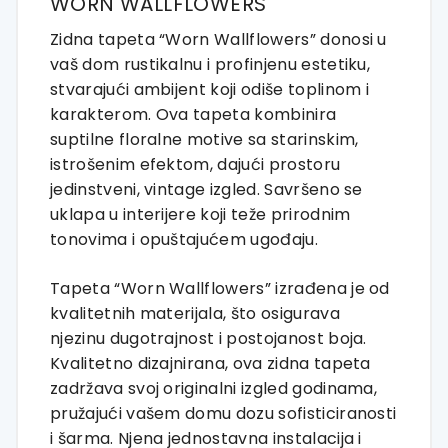
WORN WALLFLOWERS
Zidna tapeta “Worn Wallflowers” donosi u
vaš dom rustikalnu i profinjenu estetiku,
stvarajući ambijent koji odiše toplinom i
karakterom. Ova tapeta kombinira
suptilne floralne motive sa starinskim,
istrošenim efektom, dajući prostoru
jedinstveni, vintage izgled. Savršeno se
uklapa u interijere koji teže prirodnim
tonovima i opuštajućem ugođaju.
Tapeta “Worn Wallflowers” izrađena je od
kvalitetnih materijala, što osigurava
njezinu dugotrajnost i postojanost boja.
Kvalitetno dizajnirana, ova zidna tapeta
zadržava svoj originalni izgled godinama,
pružajući vašem domu dozu sofisticiranosti
i šarma. Njena jednostavna instalacija i