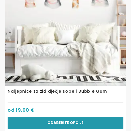
Opcije
se
mogu
odabrati
na
stranici
proizvoda
Naljepnice za zid dječje sobe | Bubble Gum
od
19,90
€
ODABERITE OPCIJE