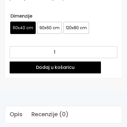
Dimenzije
60x40 cm
90x60 cm
120x80 cm
Naljepnice
za
zid
dječje
Dodaj u košaricu
sobe
|
Secret
Tree
Life
Of
The
Opis
Recenzije (0)
Forest
|
HIAWorkshop®