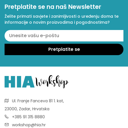
Pretplatite se na naš Newsletter
Želite primati savjete i zanimljivosti o uređenju doma te
informacije o novim proizvodima i pogodnostima?
Ul. Franje Fanceva 81 1. kat,
23000, Zadar, Hrvatska
+385 91 315 8880
workshop@hia.hr