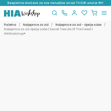
Besplatna dostava za sve narudžbe iznad 70 EUR unutar RH!
Preskoči
Skoči
na
do
Početna
/
Naljepnice za zid
/
Naljepnice za zid - dječje sobe
/
navigaciju
sadržaja
Naljepnice za zid dječje sobe | Secret Tree Life Of The Forest |
HIAWorkshop®