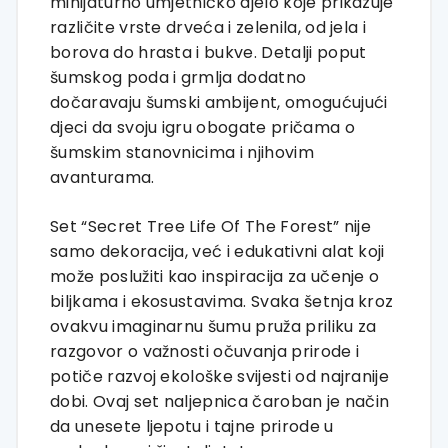
minijaturno umjetničko djelo koje prikazuje
različite vrste drveća i zelenila, od jela i
borova do hrasta i bukve. Detalji poput
šumskog poda i grmlja dodatno
dočaravaju šumski ambijent, omogućujući
djeci da svoju igru obogate pričama o
šumskim stanovnicima i njihovim
avanturama.
Set “Secret Tree Life Of The Forest” nije
samo dekoracija, već i edukativni alat koji
može poslužiti kao inspiracija za učenje o
biljkama i ekosustavima. Svaka šetnja kroz
ovakvu imaginarnu šumu pruža priliku za
razgovor o važnosti očuvanja prirode i
potiče razvoj ekološke svijesti od najranije
dobi. Ovaj set naljepnica čaroban je način
da unesete ljepotu i tajne prirode u