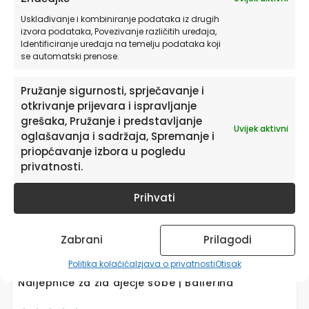
proizvod
Usklađivanje i kombiniranje podataka iz drugih
ima
izvora podataka, Povezivanje različitih uređaja,
više
Identificiranje uređaja na temelju podataka koji
varijanti.
se automatski prenose.
Opcije
se
Pružanje sigurnosti, sprječavanje i
mogu
otkrivanje prijevara i ispravljanje
odabrati
grešaka, Pružanje i predstavljanje
na
Uvijek aktivni
oglašavanja i sadržaja, Spremanje i
stranici
priopćavanje izbora u pogledu
proizvoda
privatnosti.
Prihvati
Zabrani
Prilagodi
Politika kolačića
Izjava o privatnosti
Otisak
Naljepnice za zid dječje sobe | Ballerina