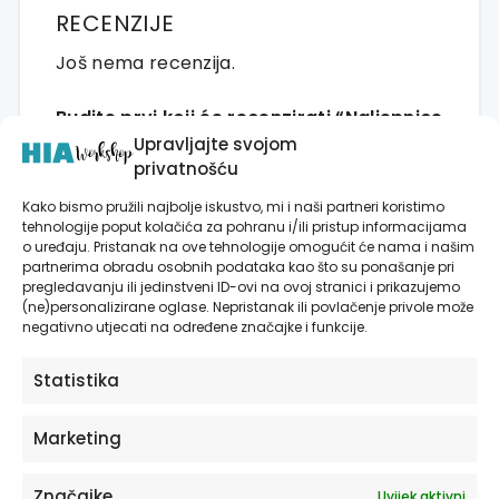
RECENZIJE
Još nema recenzija.
Budite prvi koji će recenzirati “Naljepnice
Upravljajte svojom
za zid dječje sobe | Secret Tree Life Of
privatnošću
The Forest | HIAWorkshop®”
Kako bismo pružili najbolje iskustvo, mi i naši partneri koristimo
Morate biti
prijavljeni
da biste objavili
tehnologije poput kolačića za pohranu i/ili pristup informacijama
recenziju.
o uređaju. Pristanak na ove tehnologije omogućit će nama i našim
partnerima obradu osobnih podataka kao što su ponašanje pri
pregledavanju ili jedinstveni ID-ovi na ovoj stranici i prikazujemo
(ne)personalizirane oglase. Nepristanak ili povlačenje privole može
negativno utjecati na određene značajke i funkcije.
Statistika
Povezani proizvodi
Marketing
Značajke
Ovaj
Uvijek aktivni