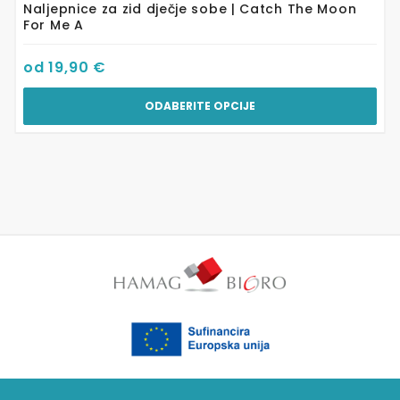
Naljepnice za zid dječje sobe | Catch The Moon
For Me A
od
19,90
€
ODABERITE OPCIJE