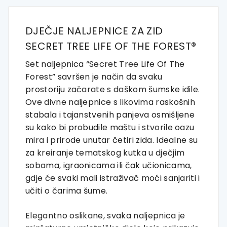
količina
DJEČJE NALJEPNICE ZA ZID
SECRET TREE LIFE OF THE FOREST®
Set naljepnica “Secret Tree Life Of The
Forest” savršen je način da svaku
prostoriju začarate s daškom šumske idile.
Ove divne naljepnice s likovima raskošnih
stabala i tajanstvenih panjeva osmišljene
su kako bi probudile maštu i stvorile oazu
mira i prirode unutar četiri zida. Idealne su
za kreiranje tematskog kutka u dječjim
sobama, igraonicama ili čak učionicama,
gdje će svaki mali istraživač moći sanjariti i
učiti o čarima šume.
Elegantno oslikane, svaka naljepnica je