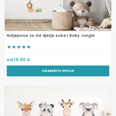
Naljepnice za zid dječje sobe | Baby Jungle
od
19,90
€
ODABERITE OPCIJE
Ovaj
proizvod
ima
više
varijanti.