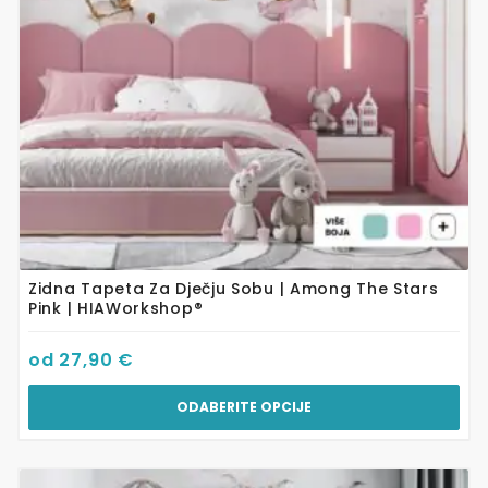
mogu
odabrati
na
stranici
proizvoda
Zidna Tapeta Za Dječju Sobu | Among The Stars
Pink | HIAWorkshop®
od
27,90
€
ODABERITE OPCIJE