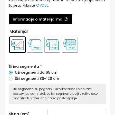
Za pristup detaljnim uputama za postavljanje zidnih
tapeta kliknite
OVDJE.
Informacije o materijalima
Materijal
Širina segmenta
*
Uži segmenti do 65 cm
Širi segmenti 80-120 cm
Uži segmenti
su pogodniji ukoliko tapetu planirate
postavljati sami, dok su
širi segmenti
bolji ukoliko ćete
angažirati profesionalca za postavljanje.
Širina (cm)