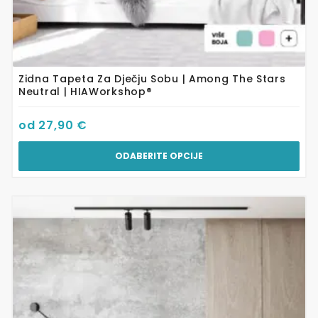
Zidna Tapeta Za Dječju Sobu | Among The Stars
Neutral | HIAWorkshop®
od
27,90
€
ODABERITE OPCIJE
Ovaj
proizvod
ima
više
varijanti.
Opcije
se
mogu