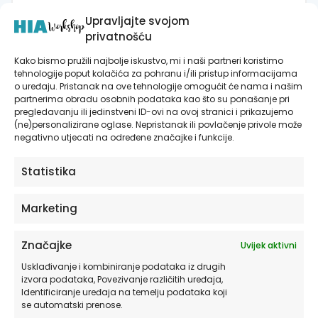
postavljanje zidnih tapeta kliknite
OVDJE.
Upravljajte svojom
privatnošću
Otkrijte ostatak velike ponude jedinstvenih
proizvoda u HIA Workshopu!
Kako bismo pružili najbolje iskustvo, mi i naši partneri koristimo
tehnologije poput kolačića za pohranu i/ili pristup informacijama
o uređaju. Pristanak na ove tehnologije omogućit će nama i našim
Autorske kolekcije
partnerima obradu osobnih podataka kao što su ponašanje pri
pregledavanju ili jedinstveni ID-ovi na ovoj stranici i prikazujemo
Posteri i slike na platnu
(ne)personalizirane oglase. Nepristanak ili povlačenje privole može
negativno utjecati na određene značajke i funkcije.
Zidne tapete
Statistika
Marketing
RECENZIJE
Značajke
Uvijek aktivni
Još nema recenzija.
Usklađivanje i kombiniranje podataka iz drugih
izvora podataka, Povezivanje različitih uređaja,
Budite prvi koji će recenzirati “Tapete za
Identificiranje uređaja na temelju podataka koji
se automatski prenose.
zid | Dizajnerski Mural | Thinking