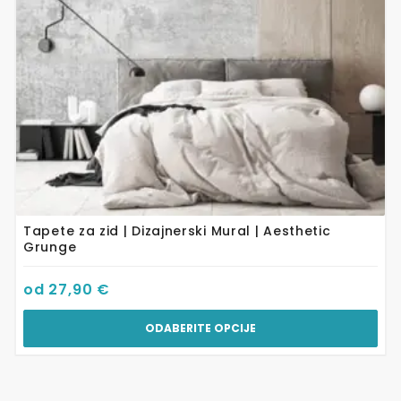
odabrati
na
stranici
proizvoda
Tapete za zid | Dizajnerski Mural | Aesthetic
Grunge
od
27,90
€
ODABERITE OPCIJE