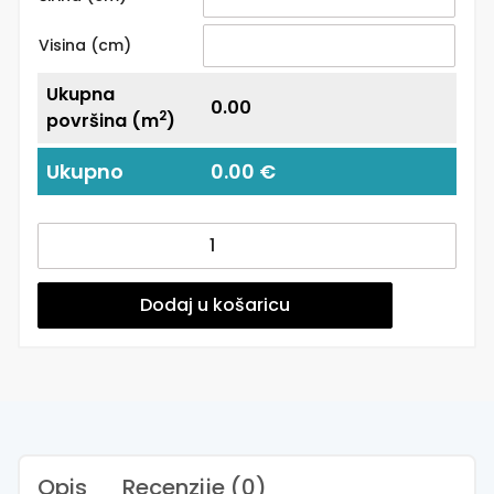
Visina (cm)
Ukupna
0.00
2
površina (m
)
Ukupno
0.00 €
Tapete
za
zid
|
Dodaj u košaricu
Dizajnerski
Mural
|
Thinking
Outloud
količina
Opis
Recenzije (0)