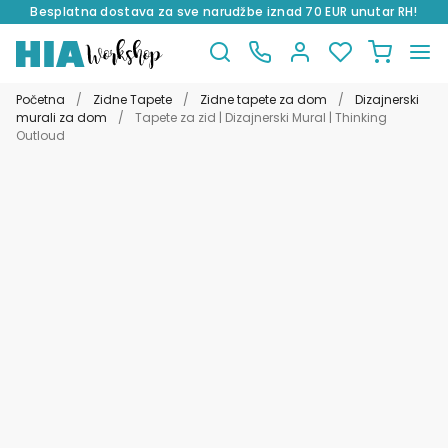
Besplatna dostava za sve narudžbe iznad 70 EUR unutar RH!
Preskoči
Skoči
na
do
Početna
/
Zidne Tapete
/
Zidne tapete za dom
/
Dizajnerski
navigaciju
sadržaja
murali za dom
/
Tapete za zid | Dizajnerski Mural | Thinking
Outloud