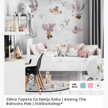
Ovaj
proizvod
ima
više
varijanti.
Opcije
se
mogu
odabrati
na
stranici
proizvoda
Zidna Tapeta Za Dječju Sobu | Among The
Balloons Pink | HIAWorkshop®