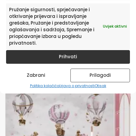
Outloud”
Pružanje sigurnosti, sprječavanje i
Morate biti
prijavljeni
da biste objavili
otkrivanje prijevara i ispravljanje
recenziju.
grešaka, Pružanje i predstavljanje
Uvijek aktivni
oglašavanja i sadržaja, Spremanje i
priopćavanje izbora u pogledu
privatnosti.
Prihvati
Povezani proizvodi
Zabrani
Prilagodi
Politika kolačića
Izjava o privatnosti
Otisak
Ovaj
proizvod
ima
više
varijanti.
Opcije
se