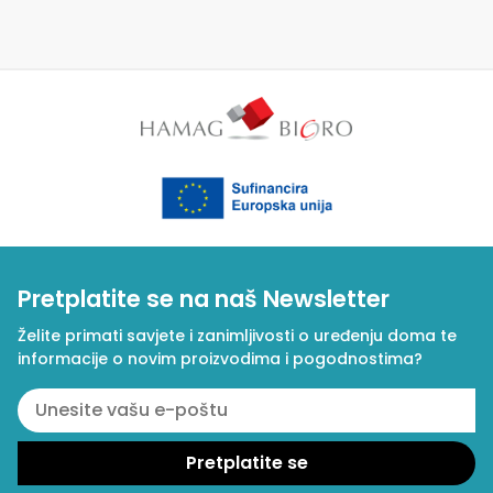
Pretplatite se na naš Newsletter
Želite primati savjete i zanimljivosti o uređenju doma te
informacije o novim proizvodima i pogodnostima?