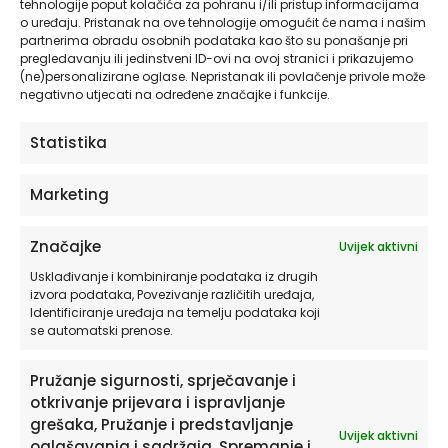
tehnologije poput kolačića za pohranu i/ili pristup informacijama
svjetlošću uz Sepia Sky zidne tapete – vaš
o uređaju. Pristanak na ove tehnologije omogućit će nama i našim
kutak opuštanja i elegancije.
partnerima obradu osobnih podataka kao što su ponašanje pri
pregledavanju ili jedinstveni ID-ovi na ovoj stranici i prikazujemo
(ne)personalizirane oglase. Nepristanak ili povlačenje privole može
Više o materijalima koje koristimo
negativno utjecati na određene značajke i funkcije.
pročitajte OVDJE.
Statistika
Za pravilno postavljanje pročitajte naše
detaljne upute OVDJE.
Marketing
Otkrijte ostatak velike ponude jedinstvenih
Značajke
Uvijek aktivni
proizvoda u HIA Workshopu!
Usklađivanje i kombiniranje podataka iz drugih
izvora podataka, Povezivanje različitih uređaja,
Autorske kolekcije naljepnica
Identificiranje uređaja na temelju podataka koji
se automatski prenose.
Posteri i slike na platnu
Zidne tapete za dom
Pružanje sigurnosti, sprječavanje i
otkrivanje prijevara i ispravljanje
grešaka, Pružanje i predstavljanje
Fotografiju u većoj rezoluciji za izradu
Uvijek aktivni
oglašavanja i sadržaja, Spremanje i