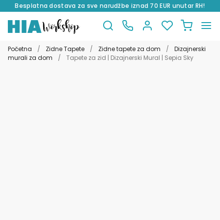
Besplatna dostava za sve narudžbe iznad 70 EUR unutar RH!
Preskoči
Skoči
na
do
Početna
/
Zidne Tapete
/
Zidne tapete za dom
/
Dizajnerski
navigaciju
sadržaja
murali za dom
/
Tapete za zid | Dizajnerski Mural | Sepia Sky