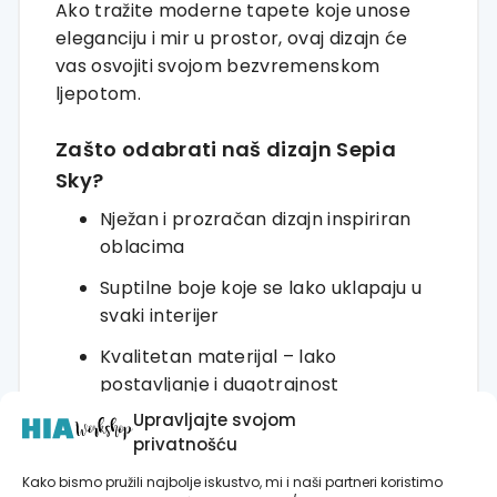
Ako tražite moderne tapete koje unose
eleganciju i mir u prostor, ovaj dizajn će
vas osvojiti svojom bezvremenskom
ljepotom.
Zašto odabrati naš dizajn Sepia
Sky?
Nježan i prozračan dizajn inspiriran
oblacima
Suptilne boje koje se lako uklapaju u
svaki interijer
Kvalitetan materijal – lako
postavljanje i dugotrajnost
Upravljajte svojom
Mat završni sloj za sofisticirani izgled
privatnošću
Stvorite prostor ispunjen mirom i
Kako bismo pružili najbolje iskustvo, mi i naši partneri koristimo