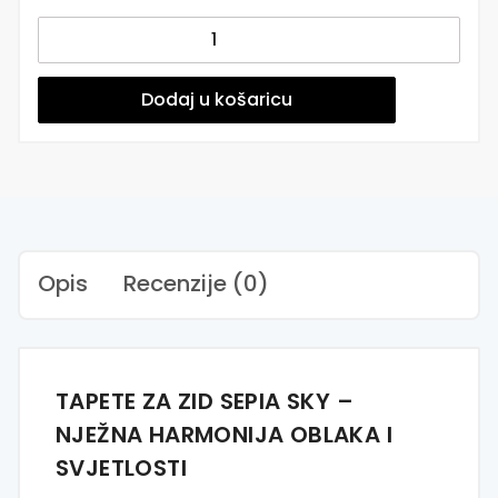
Tapete
za
zid
|
Dodaj u košaricu
Dizajnerski
Mural
|
Sepia
Sky
količina
Opis
Recenzije (0)
TAPETE ZA ZID SEPIA SKY –
NJEŽNA HARMONIJA OBLAKA I
SVJETLOSTI