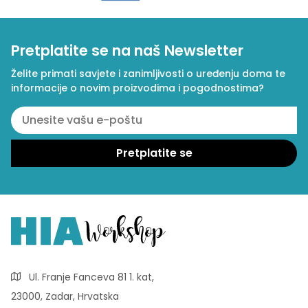
Pretplatite se na naš Newsletter
Želite primati savjete i zanimljivosti o uređenju doma te
informacije o novim proizvodima i pogodnostima?
Ul. Franje Fanceva 81 1. kat,
23000, Zadar, Hrvatska