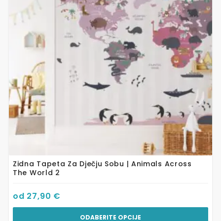
varijanti.
Opcije
se
mogu
odabrati
na
stranici
proizvoda
Zidna Tapeta Za Dječju Sobu | Animals Across
The World 2
od
27,90
€
ODABERITE OPCIJE