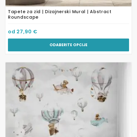
Tapete za zid | Dizajnerski Mural | Abstract
Roundscape
od
27,90
€
ODABERITE OPCIJE
Ovaj
proizvod
ima
više
varijanti.
Opcije
se
mogu
odabrati
na
stranici