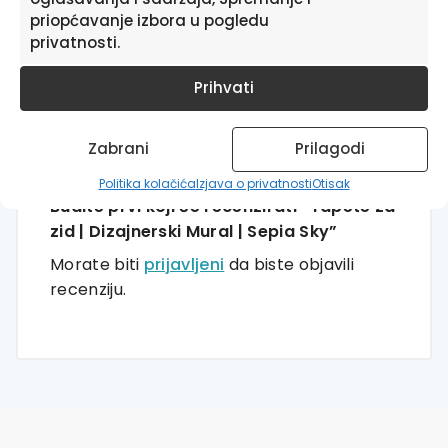
rendera možete preuzeti OVDJE.
priopćavanje izbora u pogledu
privatnosti.
Prihvati
RECENZIJE
Zabrani
Prilagodi
Još nema recenzija.
Politika kolačića
Izjava o privatnosti
Otisak
Budite prvi koji će recenzirati “Tapete za
zid | Dizajnerski Mural | Sepia Sky”
Morate biti
prijavljeni
da biste objavili
recenziju.