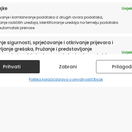
jke
Uvijek
vanje i kombiniranje podataka iz drugih izvora podataka,
anje različitih uređaja, Identificiranje uređaja na temelju podataka
 automatski prenose.
je sigurnosti, sprječavanje i otkrivanje prijevara i
ljanje grešaka, Pružanje i predstavljanje
Uvijek
avanja i sadržaja, Spremanje i priopćavanje izbora
ledu privatnosti.
Prihvati
Zabrani
Prilagod
Politika kolačića
Izjava o privatnosti
Otisak