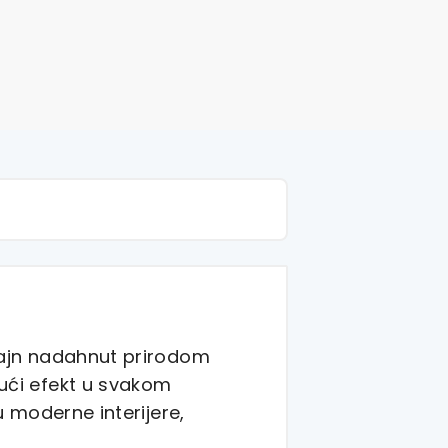
izajn nadahnut prirodom
jući efekt u svakom
u moderne interijere,