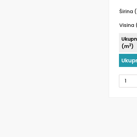
Širina
Visina
Ukupn
2
(m
)
Ukup
Tapet
za
zid
|
Dizajne
Mural
|
Nordic
Whispe