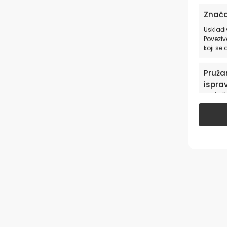
Znača
Usklađi
Poveziv
koji se
Pružan
isprav
oglaš
u pog