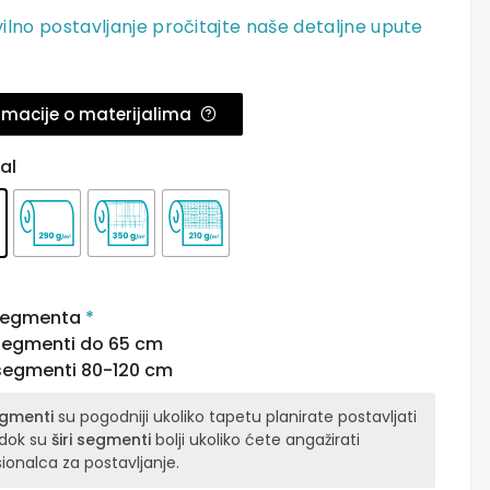
ilno postavljanje pročitajte naše detaljne upute
.
rmacije o materijalima
al
 segmenta
*
 segmenti do 65 cm
 segmenti 80-120 cm
egmenti
su pogodniji ukoliko tapetu planirate postavljati
 dok su
širi segmenti
bolji ukoliko ćete angažirati
ionalca za postavljanje.