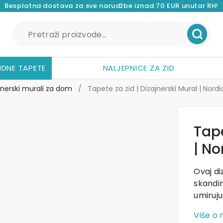
Besplatna dostava za sve narudžbe iznad 70 EUR unutar RH!
Pretraži:
IDNE TAPETE
NALJEPNICE ZA ZID
jnerski murali za dom
/
Tapete za zid | Dizajnerski Mural | Nord
Tape
| No
Ovaj d
skandin
umiruju
Više o 