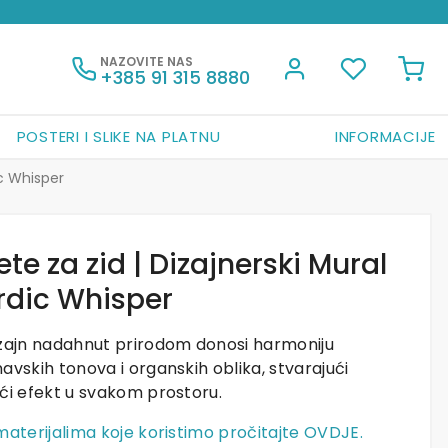
NAZOVITE NAS
+385 91 315 8880
POSTERI I SLIKE NA PLATNU
INFORMACIJE
ic Whisper
te za zid | Dizajnerski Mural
rdic Whisper
izajn nadahnut prirodom donosi harmoniju
avskih tonova i organskih oblika, stvarajući
ći efekt u svakom prostoru.
materijalima koje koristimo pročitajte OVDJE.