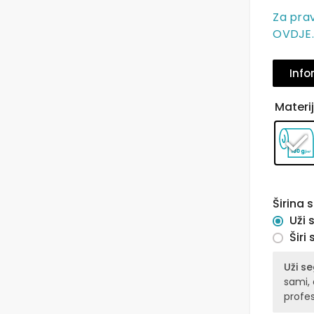
Za prav
OVDJE
Info
Materij
Širina
Uži
Širi
Uži s
sami,
profes