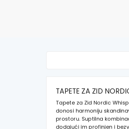
TAPETE ZA ZID NORD
Tapete za Zid Nordic Whispe
donosi harmoniju skandinavs
prostoru. Suptilna kombinaci
dodajući im profinjen i bez