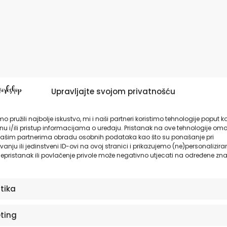
Upravljajte svojom privatnošću
o pružili najbolje iskustvo, mi i naši partneri koristimo tehnologije poput k
u i/ili pristup informacijama o uređaju. Pristanak na ove tehnologije omo
ašim partnerima obradu osobnih podataka kao što su ponašanje pri
anju ili jedinstveni ID-ovi na ovoj stranici i prikazujemo (ne)personalizira
epristanak ili povlačenje privole može negativno utjecati na određene zna
stika
ting