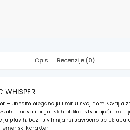
Opis
Recenzije (0)
IC WHISPER
r – unesite eleganciju i mir u svoj dom. Ovaj d
kih tonova i organskih oblika, stvarajući umiru
ja plavih, bež i sivih nijansi savršeno se uklapa 
vremenski karakter.