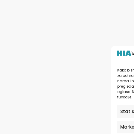
Kako bism
za pohran
nama i n
pregledav
oglase. N
funkcije.
Stati
Marke