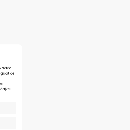
olačića
gućit će
ne
čajke i