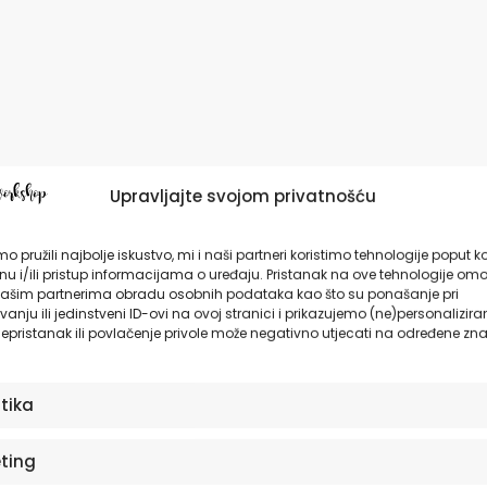
Upravljajte svojom privatnošću
o pružili najbolje iskustvo, mi i naši partneri koristimo tehnologije poput k
u i/ili pristup informacijama o uređaju. Pristanak na ove tehnologije omo
ašim partnerima obradu osobnih podataka kao što su ponašanje pri
anju ili jedinstveni ID-ovi na ovoj stranici i prikazujemo (ne)personalizira
epristanak ili povlačenje privole može negativno utjecati na određene zna
stika
ting