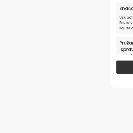
Znača
Usklađi
Poveziv
koji se
Pružan
isprav
oglaš
u pog