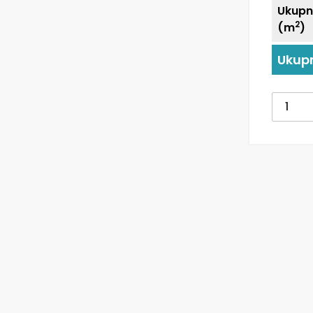
Ukupn
2
(m
)
Ukup
Tapet
za
Dječju
Sobu
|
Balloo
Over
Horizo
količin