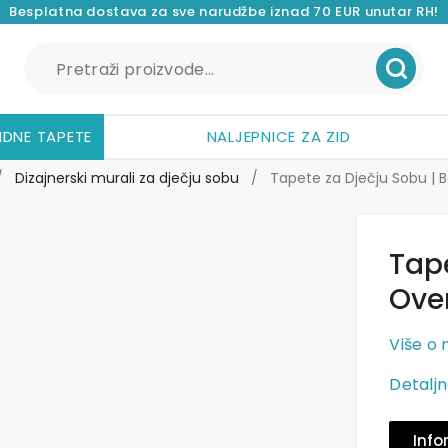
Besplatna dostava za sve narudžbe iznad 70 EUR unutar RH!
Pretraži:
IDNE TAPETE
NALJEPNICE ZA ZID
/
Dizajnerski murali za dječju sobu
/
Tapete za Dječju Sobu | B
Tape
Ove
Više o 
Detaljn
Info