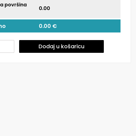
a površina
0.00
no
0.00 €
e
Dodaj u košaricu
ns
n
a