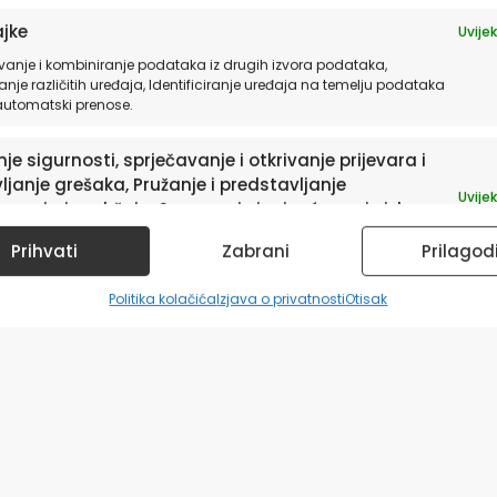
jke
Uvijek
vanje i kombiniranje podataka iz drugih izvora podataka,
anje različitih uređaja, Identificiranje uređaja na temelju podataka
 automatski prenose.
je sigurnosti, sprječavanje i otkrivanje prijevara i
ljanje grešaka, Pružanje i predstavljanje
Uvijek
avanja i sadržaja, Spremanje i priopćavanje izbora
ledu privatnosti.
Prihvati
Zabrani
Prilagod
Politika kolačića
Izjava o privatnosti
Otisak