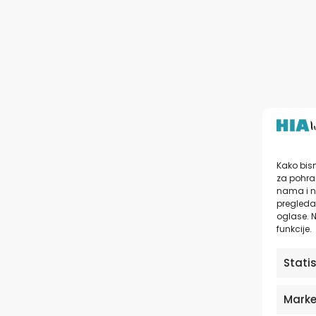
Kako bism
za pohran
nama i n
pregledav
oglase. N
funkcije.
Stati
Marke