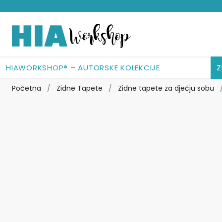
Preskoči
Skoči
na
do
navigaciju
sadržaja
HIAWORKSHOP® – AUTORSKE KOLEKCIJE
Z
Početna
/
Zidne Tapete
/
Zidne tapete za dječju sobu