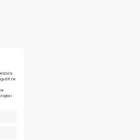
olačića
gućit će
ne
čajke i