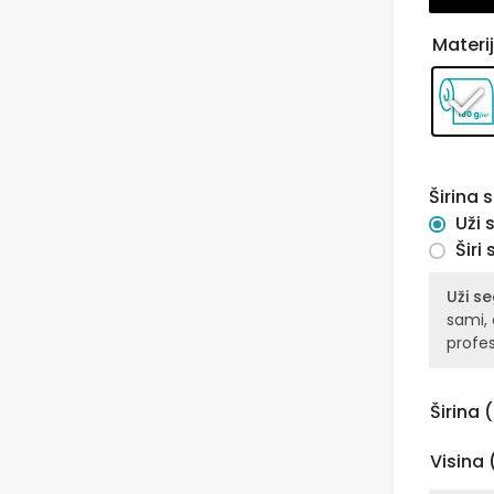
Materij
Širina
Uži
Širi
Uži s
sami,
profes
Širina
Visina