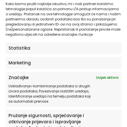
proizvoda.
Kako bismo pružili najbolje iskustvo, mi i naši partneri koristimo
tehnologije poput kolačića za pohranu i/ili pristup informacijama
Birajte između dvije najbolje službe za
o uređaju. Pristanak na ove tehnologije omogućit će nama i našim
dostavu u Hrvatskoj: DPD ili GLS.
partnerima obradu osobnih podataka kao što su ponašanje pri
pregledavanju ili jedinstveni ID-ovi na ovoj stranici i prikazujemo
(ne)personalizirane oglase. Nepristanak ili povlačenje privole može
negativno utjecati na određene značajke i funkcije.
Statistika
RECENZIJE
Još nema recenzija.
Marketing
Budite prvi koji će recenzirati “Zidni
Značajke
Uvijek aktivni
Metar za Djecu | Rabbit – Zeko |
Usklađivanje i kombiniranje podataka iz drugih
Naljepnica za Zid”
izvora podataka, Povezivanje različitih uređaja,
Identificiranje uređaja na temelju podataka koji
Morate biti
prijavljeni
da biste objavili
se automatski prenose.
recenziju.
Pružanje sigurnosti, sprječavanje i
otkrivanje prijevara i ispravljanje