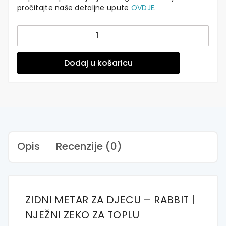
pročitajte naše detaljne upute
OVDJE
.
Zidni
Metar
za
Djecu
Dodaj u košaricu
|
Rabbit
-
Zeko
|
Naljepnica
za
Opis
Recenzije (0)
Zid
količina
ZIDNI METAR ZA DJECU – RABBIT |
NJEŽNI ZEKO ZA TOPLU