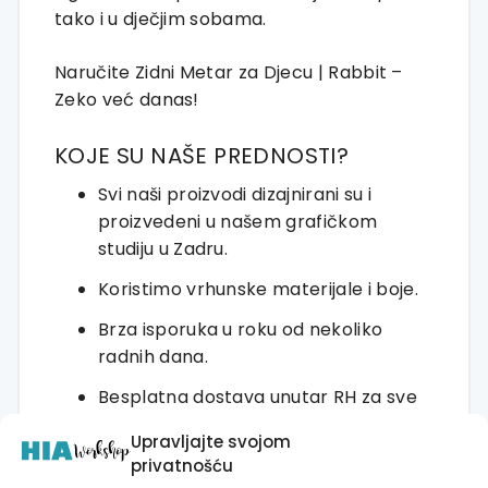
tako i u dječjim sobama.
Naručite Zidni Metar za Djecu | Rabbit –
Zeko već danas!
KOJE SU NAŠE PREDNOSTI?
Svi naši proizvodi dizajnirani su i
proizvedeni u našem grafičkom
studiju u Zadru.
Koristimo vrhunske materijale i boje.
Brza isporuka u roku od nekoliko
radnih dana.
Besplatna dostava unutar RH za sve
narudžbe iznad 30 EUR.
Upravljajte svojom
Jednostavan povrat i zamjena
privatnošću