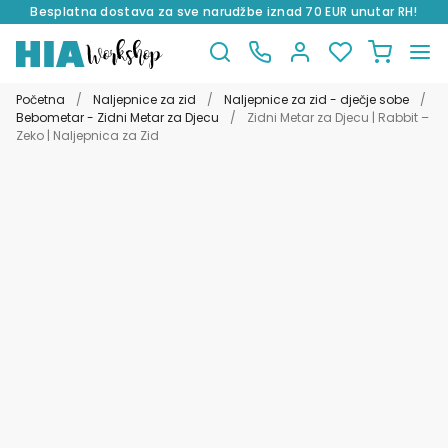
Besplatna dostava za sve narudžbe iznad 70 EUR unutar RH!
Preskoči
Skoči
na
do
Početna
/
Naljepnice za zid
/
Naljepnice za zid - dječje sobe
/
navigaciju
sadržaja
Bebometar - Zidni Metar za Djecu
/
Zidni Metar za Djecu | Rabbit –
Zeko | Naljepnica za Zid