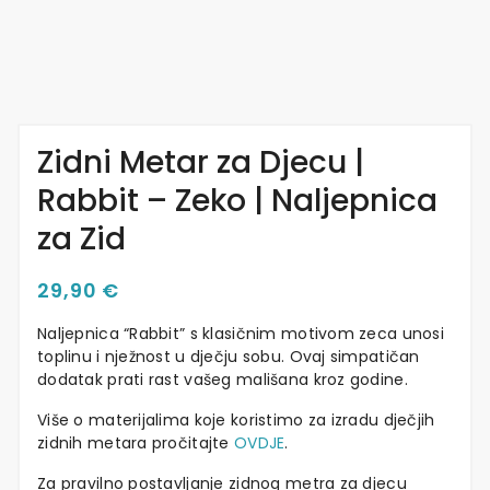
Zidni Metar za Djecu |
Rabbit – Zeko | Naljepnica
za Zid
29,90
€
Naljepnica “Rabbit” s klasičnim motivom zeca unosi
toplinu i nježnost u dječju sobu. Ovaj simpatičan
dodatak prati rast vašeg mališana kroz godine.
Više o materijalima koje koristimo za izradu dječjih
zidnih metara pročitajte
OVDJE
.
Za pravilno postavljanje zidnog metra za djecu