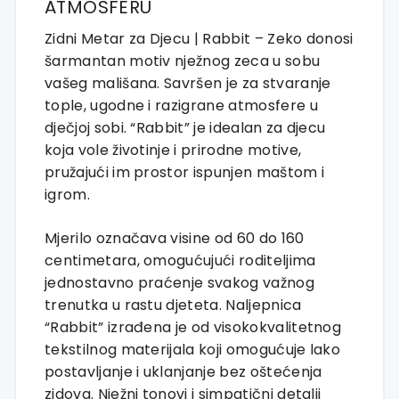
ATMOSFERU
Zidni Metar za Djecu | Rabbit – Zeko donosi
šarmantan motiv nježnog zeca u sobu
vašeg mališana. Savršen je za stvaranje
tople, ugodne i razigrane atmosfere u
dječjoj sobi. “Rabbit” je idealan za djecu
koja vole životinje i prirodne motive,
pružajući im prostor ispunjen maštom i
igrom.
Mjerilo označava visine od 60 do 160
centimetara, omogućujući roditeljima
jednostavno praćenje svakog važnog
trenutka u rastu djeteta. Naljepnica
“Rabbit” izrađena je od visokokvalitetnog
tekstilnog materijala koji omogućuje lako
postavljanje i uklanjanje bez oštećenja
zidova. Nježni tonovi i simpatični detalji