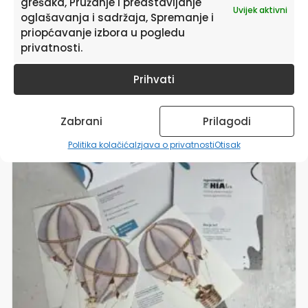
grešaka, Pružanje i predstavljanje
Uvijek aktivni
oglašavanja i sadržaja, Spremanje i
priopćavanje izbora u pogledu
privatnosti.
Povezani proizvodi
Prihvati
Zabrani
Prilagodi
Politika kolačića
Izjava o privatnosti
Otisak