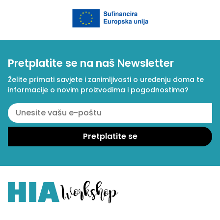
Pretplatite se na naš Newsletter
Želite primati savjete i zanimljivosti o uređenju doma te
informacije o novim proizvodima i pogodnostima?