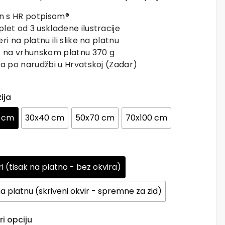
jn s HR potpisom®
let od 3 usklađene ilustracije
ri na platnu ili slike na platnu
k na vrhunskom platnu 370 g
da po narudžbi u Hrvatskoj (Zadar)
ija
 cm
30x40 cm
50x70 cm
70x100 cm
i (tisak na platno - bez okvira)
na platnu (skriveni okvir - spremne za zid)
i opciju