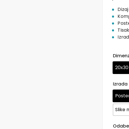
Diza
Komp
Poste
Tisa
Izra
Dimenz
20x30
Izrada
Poster
Slike 
Odaber