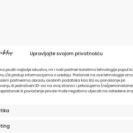
Upravljajte svojom privatnošću
o pružili najbolje iskustvo, mi i naši partneri koristimo tehnologije poput k
u i/ili pristup informacijama o uređaju. Pristanak na ove tehnologije omo
ašim partnerima obradu osobnih podataka kao što su ponašanje pri
anju ili jedinstveni ID-ovi na ovoj stranici i prikazujemo (ne)personalizira
epristanak ili povlačenje privole može negativno utjecati na određene zna
stika
ting