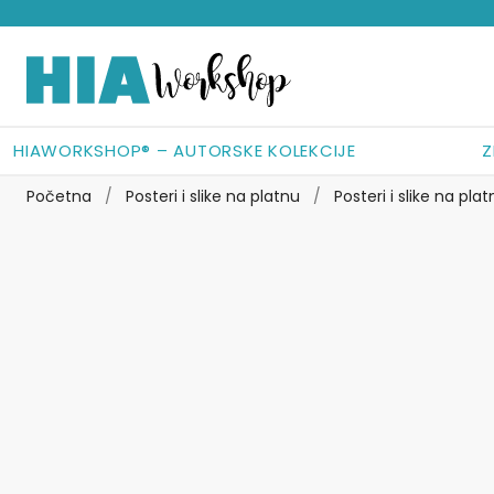
Preskoči
Skoči
na
do
navigaciju
sadržaja
HIAWORKSHOP® – AUTORSKE KOLEKCIJE
Z
Početna
/
Posteri i slike na platnu
/
Posteri i slike na pl