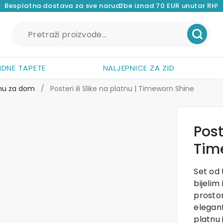
Besplatna dostava za sve narudžbe iznad 70 EUR unutar RH!
Pretraži:
IDNE TAPETE
NALJEPNICE ZA ZID
atnu za dom
/
Posteri ili Slike na platnu | Timeworn Shine
Post
Tim
Set od 
bijelim
prostor
elegant
platnu i