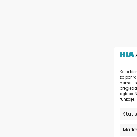
Kako bism
za pohran
nama i n
pregledav
oglase. N
funkcije.
Stati
Marke