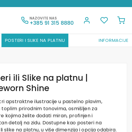
NAZOVITE NAS
+385 91 315 8880
POSTERI I SLIKE NA PLATNU
INFORMACIJE
eri ili Slike na platnu |
eworn Shine
tri apstraktne ilustracije u pastelno plavim,
 i toplim prirodnim tonovima, osmišljen za
e kojima želite dodati miran, profinjen i
an detalj na zidu. Dostupne kao posteri na
li slike na platnu, u više dimenzija i opcija odabira.