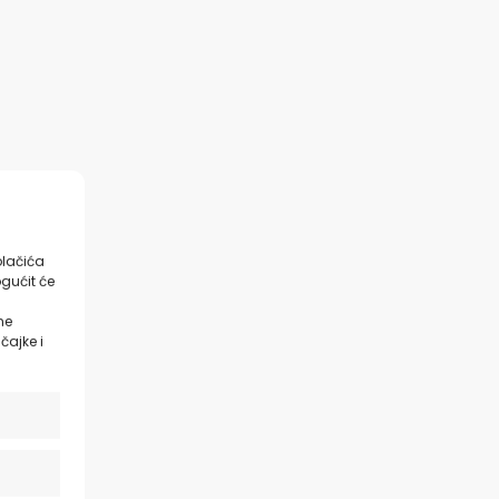
olačića
gućit će
ne
čajke i