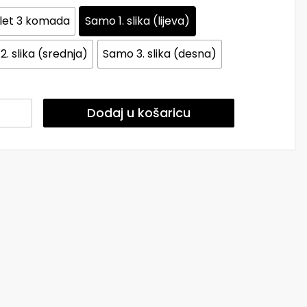
et 3 komada
Samo 1. slika (lijeva)
. slika (srednja)
Samo 3. slika (desna)
Dodaj u košaricu
orn
a