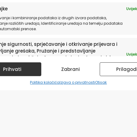
jke
Uvijek
vanje i kombiniranje podataka iz drugih izvora podataka,
anje različitih uređaja, Identificiranje uređaja na temelju podataka
 automatski prenose.
je sigurnosti, sprječavanje i otkrivanje prijevara i
ljanje grešaka, Pružanje i predstavljanje
Uvijek
avanja i sadržaja, Spremanje i priopćavanje izbora
ledu privatnosti.
Prihvati
Zabrani
Prilagod
Politika kolačića
Izjava o privatnosti
Otisak