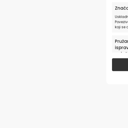
Znača
Usklađi
Poveziv
koji se
Pružan
isprav
oglaš
u pog