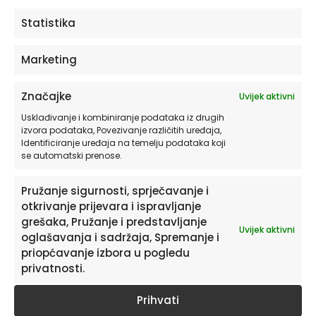
posteri ili slike na platnu | Meow”
Statistika
Morate biti
prijavljeni
da biste objavili
recenziju.
Marketing
Značajke
Uvijek aktivni
Usklađivanje i kombiniranje podataka iz drugih
izvora podataka, Povezivanje različitih uređaja,
Identificiranje uređaja na temelju podataka koji
se automatski prenose.
Povezani proizvodi
Pružanje sigurnosti, sprječavanje i
otkrivanje prijevara i ispravljanje
Ovaj
grešaka, Pružanje i predstavljanje
proizvod
Uvijek aktivni
oglašavanja i sadržaja, Spremanje i
ima
priopćavanje izbora u pogledu
više
privatnosti.
varijanti.
Opcije
Prihvati
se