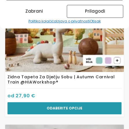
mogu
odabrati
Zabrani
Prilagodi
na
stranici
Politika kolačića
Izjava o privatnosti
Otisak
proizvoda
Zidna Tapeta Za Dječju Sobu | Autumn Carnival
Train @HIAWorkshop®
od
27,90
€
ODABERITE OPCIJE