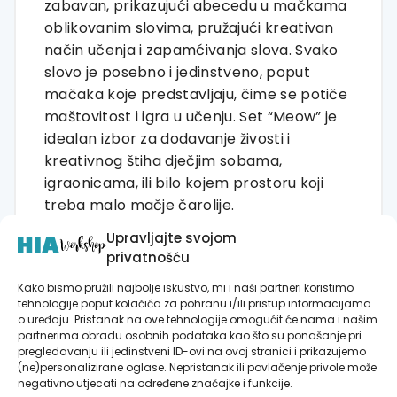
zabavan, prikazujući abecedu u mačkama
oblikovanim slovima, pružajući kreativan
način učenja i zapamćivanja slova. Svako
slovo je posebno i jedinstveno, poput
mačaka koje predstavljaju, čime se potiče
maštovitost i igra u učenju. Set “Meow” je
idealan izbor za dodavanje živosti i
kreativnog štiha dječjim sobama,
igraonicama, ili bilo kojem prostoru koji
treba malo mačje čarolije.
Upravljajte svojom
privatnošću
Kako bismo pružili najbolje iskustvo, mi i naši partneri koristimo
tehnologije poput kolačića za pohranu i/ili pristup informacijama
RECENZIJE
o uređaju. Pristanak na ove tehnologije omogućit će nama i našim
partnerima obradu osobnih podataka kao što su ponašanje pri
Još nema recenzija.
pregledavanju ili jedinstveni ID-ovi na ovoj stranici i prikazujemo
(ne)personalizirane oglase. Nepristanak ili povlačenje privole može
negativno utjecati na određene značajke i funkcije.
Budite prvi koji će recenzirati “Dječji