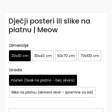
Dječji posteri ili slike na
platnu | Meow
Dimenzije
20x30 cm
30x40 cm
50x70 cm
70x100 cm
Izrada
Posteri (tisak na platno - bez okvira)
Slike na platnu (skriveni okvir - spremne za zid)
Dječji