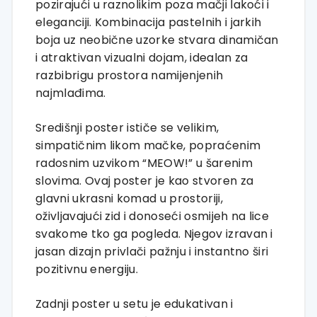
pozirajući u raznolikim poza mačji lakoći i
eleganciji. Kombinacija pastelnih i jarkih
boja uz neobične uzorke stvara dinamičan
i atraktivan vizualni dojam, idealan za
razbibrigu prostora namijenjenih
najmlađima.
Središnji poster ističe se velikim,
simpatičnim likom mačke, popraćenim
radosnim uzvikom “MEOW!” u šarenim
slovima. Ovaj poster je kao stvoren za
glavni ukrasni komad u prostoriji,
oživljavajući zid i donoseći osmijeh na lice
svakome tko ga pogleda. Njegov izravan i
jasan dizajn privlači pažnju i instantno širi
pozitivnu energiju.
Zadnji poster u setu je edukativan i