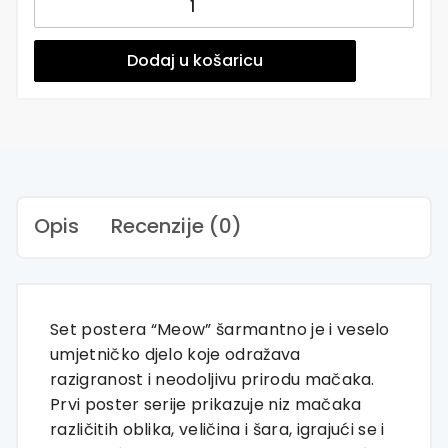
posteri
ili
slike
Dodaj u košaricu
na
platnu
|
Meow
količina
Opis
Recenzije (0)
Set postera “Meow” šarmantno je i veselo
umjetničko djelo koje odražava
razigranost i neodoljivu prirodu mačaka.
Prvi poster serije prikazuje niz mačaka
različitih oblika, veličina i šara, igrajući se i