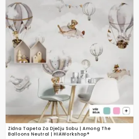
Ovaj
proizvod
ima
više
varijanti.
Opcije
se
mogu
odabrati
na
stranici
proizvoda
Zidna Tapeta Za Dječju Sobu | Among The
Balloons Neutral | HIAWorkshop®