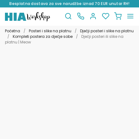
Besplatna dostava za sve narudžbe iznad 70 EUR unutar RH!
Preskoči
Skoči
na
do
Početna
/
Posteri i slike na platnu
/
Dječji posteri i slike na platnu
navigaciju
sadržaja
/
Kompleti postera za dječje sobe
/
Dječji posteri ili slike na
platnu | Meow