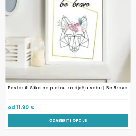
se
mogu
odabrati
na
stranici
proizvoda
Poster ili Slika na platnu za dječju sobu | Be Brave
od
11,90
€
ODABERITE OPCIJE