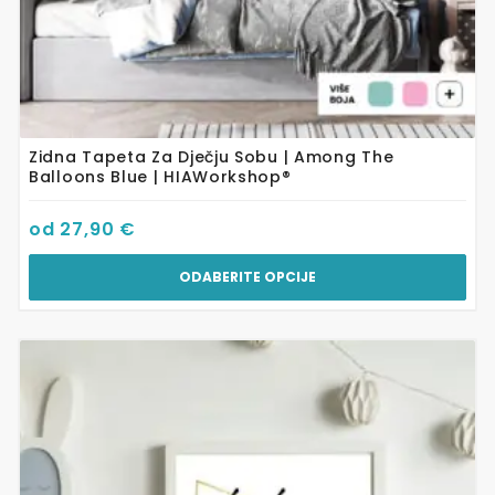
Zidna Tapeta Za Dječju Sobu | Among The
Balloons Blue | HIAWorkshop®
od
27,90
€
ODABERITE OPCIJE
Ovaj
proizvod
ima
više
varijanti.
Opcije