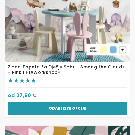
stranici
proizvoda
Zidna Tapeta Za Dječju Sobu | Among the Clouds
– Pink | HIAWorkshop®
od
27,90
€
ODABERITE OPCIJE
Ovaj