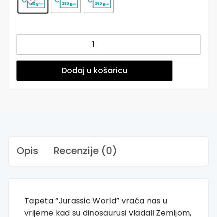
Jurassic
World
-
Zidna
Dodaj u košaricu
tapeta
za
dječju
sobu
-
Pattern
količina
Opis
Recenzije (0)
Tapeta “Jurassic World” vraća nas u
vrijeme kad su dinosaurusi vladali Zemljom,