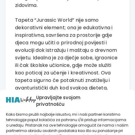
zidovima.
Tapeta “Jurassic World” nije samo
dekorativni element; ona je edukativna i
inspirativna, savršena za prostorije gdje
djeca mogu učiti o prirodnoj povijesti i
evoluciji dok istražuju i maštaju o drevnom
svijetu. Idealna je za dječje sobe, igraonice
ili čak školske učionice, gdje može služiti
kao poticaj za učenje i kreativnost. Ova
tapeta sigurno će potaknuti znatiželju i
avanturistički duh kod svakog djeteta,
donoseći učenje i zabavu u svaki prostor.
Upravljajte svojom
privatnošću
Kako bismo pružili najbolje iskustvo, mi i naši partneri koristimo
tehnologije poput kolačića za pohranu i/ili pristup informacijama
o uređaju. Pristanak na ove tehnologije omogućit će nama i našim
RECENZIJE
partnerima obradu osobnih podataka kao što su ponašanje pri