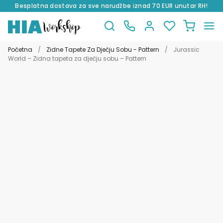
Besplatna dostava za sve narudžbe iznad 70 EUR unutar RH!
Preskoči
Skoči
na
do
Početna
/
Zidne Tapete Za Dječju Sobu - Pattern
/
Jurassic
navigaciju
sadržaja
World – Zidna tapeta za dječju sobu – Pattern