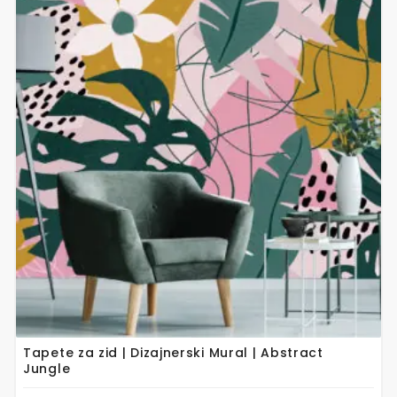
proizvod
ima
više
varijanti.
Opcije
se
mogu
odabrati
na
stranici
proizvoda
Tapete za zid | Dizajnerski Mural | Abstract
Jungle