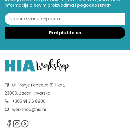
informacije o novim proizvodima i pogodnostima?
Ul. Franje Fanceva 81 1. kat,
23000, Zadar, Hrvatska
+385 91 315 8880
workshop@hia.hr