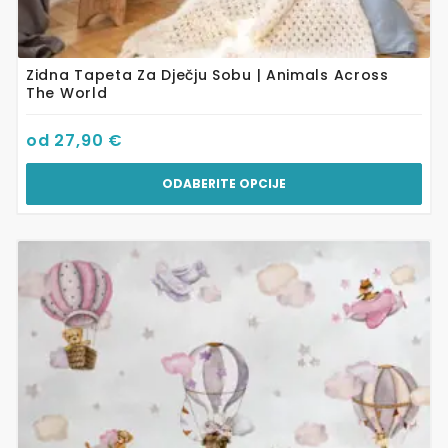
Zidna Tapeta Za Dječju Sobu | Animals Across
The World
od
27,90
€
ODABERITE OPCIJE
Ovaj
proizvod
ima
više
varijanti.
Opcije
se
mogu
odabrati
na