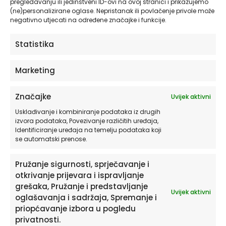
pregledavanju ili jedinstveni ID-ovi na ovoj stranici i prikazujemo
Još nema recenzija.
(ne)personalizirane oglase. Nepristanak ili povlačenje privole može
negativno utjecati na određene značajke i funkcije.
Budite prvi koji će recenzirati “Jurassic
Statistika
World – Zidna tapeta za dječju sobu –
Pattern”
Marketing
Morate biti
prijavljeni
da biste objavili
recenziju.
Značajke
Uvijek aktivni
Usklađivanje i kombiniranje podataka iz drugih
izvora podataka, Povezivanje različitih uređaja,
Identificiranje uređaja na temelju podataka koji
se automatski prenose.
Pružanje sigurnosti, sprječavanje i
otkrivanje prijevara i ispravljanje
Povezani proizvodi
grešaka, Pružanje i predstavljanje
Uvijek aktivni
oglašavanja i sadržaja, Spremanje i
priopćavanje izbora u pogledu
Ovaj
proizvod
privatnosti.