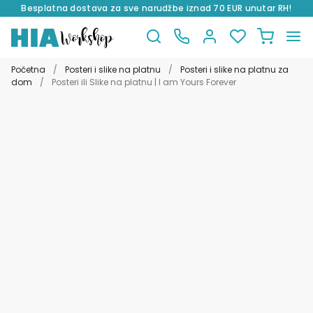
Besplatna dostava za sve narudžbe iznad 70 EUR unutar RH!
Preskoči
Skoči
na
do
Početna
/
Posteri i slike na platnu
/
Posteri i slike na platnu za
navigaciju
sadržaja
dom
/
Posteri ili Slike na platnu | I am Yours Forever