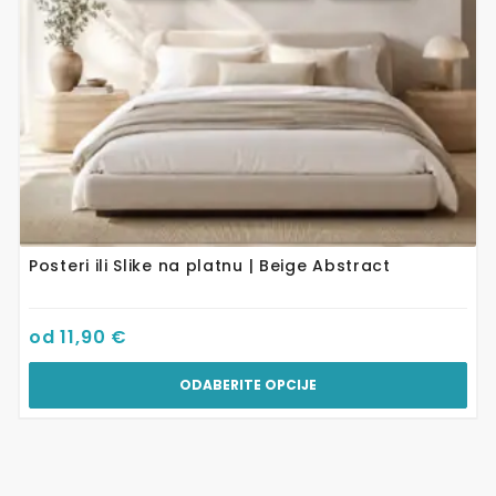
na
stranici
proizvoda
Posteri ili Slike na platnu | Beige Abstract
od
11,90
€
ODABERITE OPCIJE