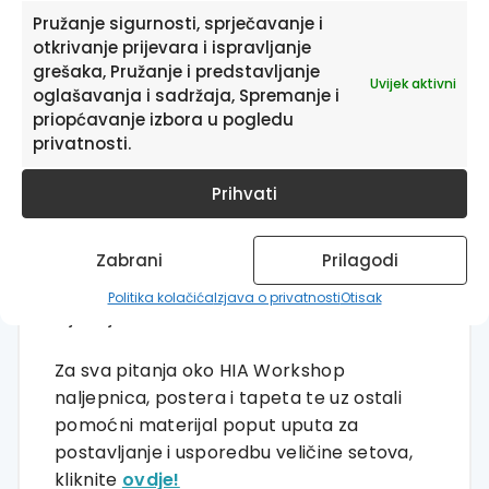
stvarajući oblik srca u centru. Taj motiv
Pružanje sigurnosti, sprječavanje i
srca osnažuje poruku međusobne
otkrivanje prijevara i ispravljanje
grešaka, Pružanje i predstavljanje
povezanosti i privrženosti.
Uvijek aktivni
oglašavanja i sadržaja, Spremanje i
priopćavanje izbora u pogledu
Završni poster “I am yours forever”
privatnosti.
okružen sličnim akvarelnim motivima,
stvara obećanje vječnosti. Stilizirani tekst i
Prihvati
nežne boje postera pozivaju na
razmišljanje o dubini i trajnosti ljubavnog
Zabrani
Prilagodi
zavjeta, čineći ovaj set savršenim darom ili
umjetničkim djelom za domove gdje se
Politika kolačića
Izjava o privatnosti
Otisak
cijeni ljubav i romantika.
Za sva pitanja oko HIA Workshop
naljepnica, postera i tapeta te uz ostali
pomoćni materijal poput uputa za
postavljanje i usporedbu veličine setova,
kliknite
ovdje!