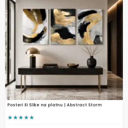
više
varijanti.
Opcije
se
mogu
odabrati
na
stranici
proizvoda
Posteri ili Slike na platnu | Abstract Storm