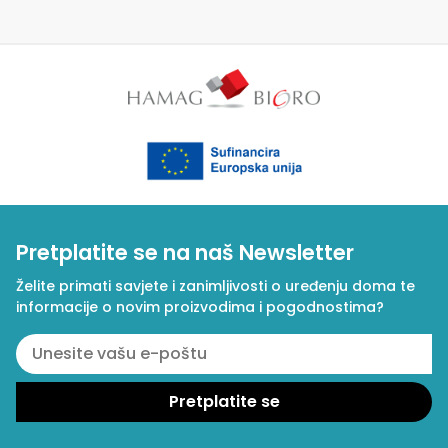
Pretplatite se na naš Newsletter
Želite primati savjete i zanimljivosti o uređenju doma te
informacije o novim proizvodima i pogodnostima?