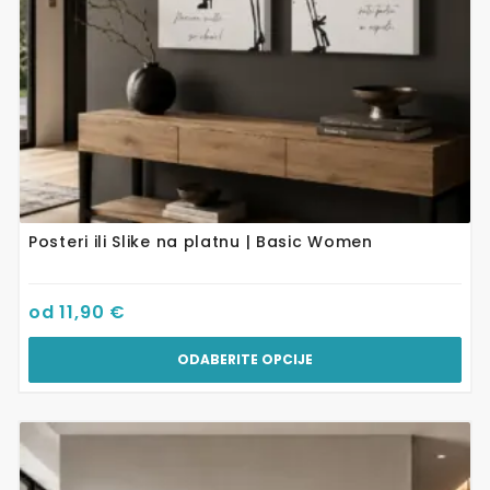
stranici
proizvoda
Posteri ili Slike na platnu | Basic Women
od
11,90
€
ODABERITE OPCIJE
Ovaj
proizvod
ima