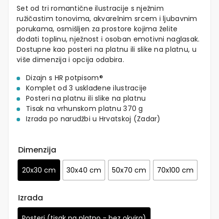
Set od tri romantične ilustracije s nježnim
ružičastim tonovima, akvarelnim srcem i ljubavnim
porukama, osmišljen za prostore kojima želite
dodati toplinu, nježnost i osoban emotivni naglasak.
Dostupne kao posteri na platnu ili slike na platnu, u
više dimenzija i opcija odabira.
Dizajn s HR potpisom®
Komplet od 3 usklađene ilustracije
Posteri na platnu ili slike na platnu
Tisak na vrhunskom platnu 370 g
Izrada po narudžbi u Hrvatskoj (Zadar)
Dimenzija
20x30 cm
30x40 cm
50x70 cm
70x100 cm
Izrada
Posteri (tisak na platno - bez okvira)