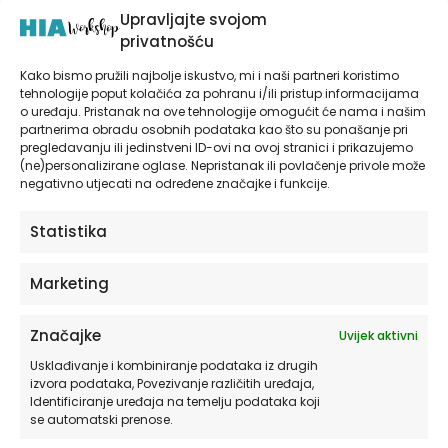
Forever
Upravljajte svojom
količina
privatnošću
Opis
Recenzije (0)
Kako bismo pružili najbolje iskustvo, mi i naši partneri koristimo
tehnologije poput kolačića za pohranu i/ili pristup informacijama
o uređaju. Pristanak na ove tehnologije omogućit će nama i našim
partnerima obradu osobnih podataka kao što su ponašanje pri
pregledavanju ili jedinstveni ID-ovi na ovoj stranici i prikazujemo
I AM YOURS FOREVER
(ne)personalizirane oglase. Nepristanak ili povlačenje privole može
negativno utjecati na određene značajke i funkcije.
Set postera “I am Yours Forever” nježno
utjelovljuje romantiku i trajnost ljubavi. Prvi
Statistika
poster “You are mine today” s nježnim
roza kružnicama simbolizira nježnost i
Marketing
nježne emocije današnjeg dana,
podsjećajući na prolaznost trenutaka koji
Značajke
Uvijek aktivni
se trebaju cijeniti i čuvati.
Usklađivanje i kombiniranje podataka iz drugih
izvora podataka, Povezivanje različitih uređaja,
Centralni poster oslanja se na subtilnost
Identificiranje uređaja na temelju podataka koji
prozračnih akvarelnih boja i linija koje
se automatski prenose.
plešu poput laganog dodira zaljubljenih,