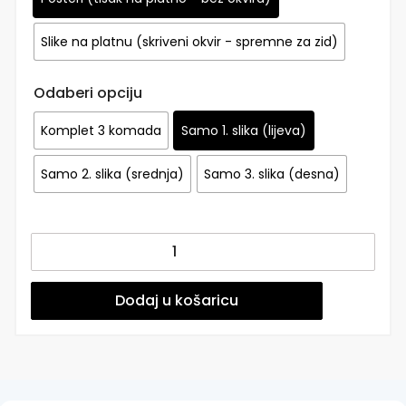
Slike na platnu (skriveni okvir - spremne za zid)
Odaberi opciju
Komplet 3 komada
Samo 1. slika (lijeva)
Samo 2. slika (srednja)
Samo 3. slika (desna)
Posteri
ili
Slike
na
Dodaj u košaricu
platnu
|
I
am
Yours