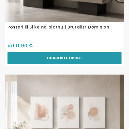
Posteri ili Slike na platnu | Brutalist Dominion
od
11,90
€
ODABERITE OPCIJE
Ovaj
proizvod
ima
više
varijanti.
Opcije
se
mogu
odabrati