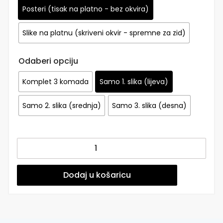
Posteri (tisak na platno - bez okvira)
Slike na platnu (skriveni okvir - spremne za zid)
Odaberi opciju
Komplet 3 komada
Samo 1. slika (lijeva)
Samo 2. slika (srednja)
Samo 3. slika (desna)
Posteri
ili
Slike
na
Dodaj u košaricu
platnu
|
Golden
Dream