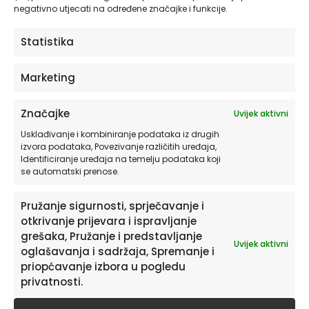
negativno utjecati na određene značajke i funkcije.
ili slike na platnu
Odaberite komplet od 3 slike ili
Statistika
pojedinačni motiv
Marketing
Dodajte proizvod u košaricu
Mi izrađujemo vaš set i šaljemo ga na
Značajke
Uvijek aktivni
vašu adresu
Usklađivanje i kombiniranje podataka iz drugih
izvora podataka, Povezivanje različitih uređaja,
O dizajnu
Identificiranje uređaja na temelju podataka koji
se automatski prenose.
Dizajn se temelji na prirodno inspiriranim
oblicima, toplim smeđim nijansama i
Pružanje sigurnosti, sprječavanje i
svjetlosnim prijelazima koji podsjećaju na
otkrivanje prijevara i ispravljanje
polje u mirnom, mekom svjetlu. Prvi motiv
grešaka, Pružanje i predstavljanje
Uvijek aktivni
donosi dinamičniji odnos linija i oblika, s
oglašavanja i sadržaja, Spremanje i
osjećajem pokreta kroz polje. Središnji
priopćavanje izbora u pogledu
privatnosti.
motiv ističe uspravnu formu koja podsjeća
na cvijet, klas ili zrno žita, dok treći motiv