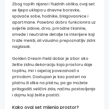
Zbog toplih nijansi i fluidnih oblika, ovaj set
se lijepo uklapa u dnevne boravke,
spavaće sobe, hodnike, blagovaonice i
apartmane. Posebno dobro funkcionira uz
svijetle zidove, drvo, prirodne tkanine,
smeđe i neutralne detalje te interijere koji
traže mekši, ali vizualno prepoznatljiv zidni
naglasak.
Golden Dream Field dobar je izbor ako
želite zidnu dekoraciju koja prostoru daje
toplinu, mir i osjećaj povezanosti s
prirodom. Dostupan je kao posteri na
platnu ili slike na platnu, pa ga možete
prilagoditi veličini zida, načinu postavljanja
i dojmu koji želite postići.
Kako ovaj set mijenja prostor?