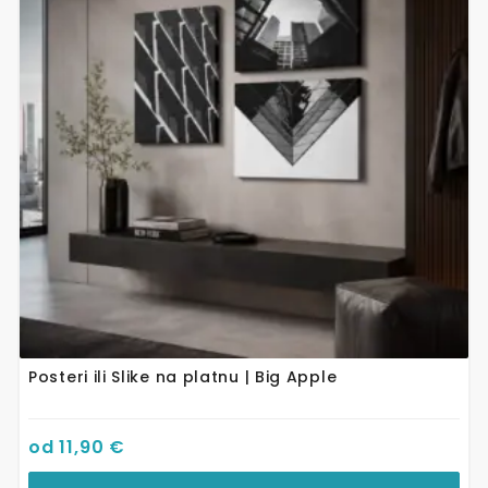
varijanti.
Opcije
se
mogu
odabrati
na
stranici
proizvoda
Posteri ili Slike na platnu | Big Apple
od
11,90
€