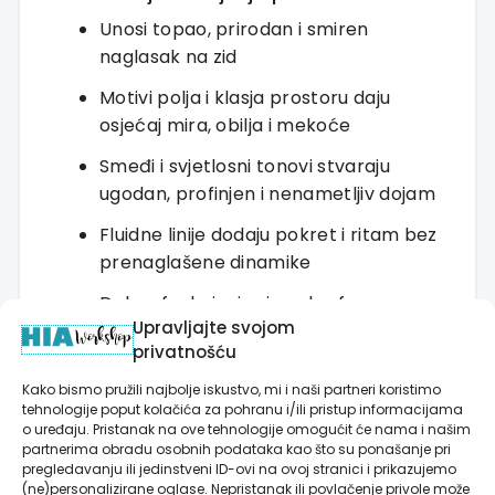
Unosi topao, prirodan i smiren
naglasak na zid
Motivi polja i klasja prostoru daju
osjećaj mira, obilja i mekoće
Smeđi i svjetlosni tonovi stvaraju
ugodan, profinjen i nenametljiv dojam
Fluidne linije dodaju pokret i ritam bez
prenaglašene dinamike
Dobro funkcionira iznad sofe,
Upravljajte svojom
kreveta, komode, konzole ili
privatnošću
blagovaonskog stola
Kako bismo pružili najbolje iskustvo, mi i naši partneri koristimo
Kako naručiti?
tehnologije poput kolačića za pohranu i/ili pristup informacijama
o uređaju. Pristanak na ove tehnologije omogućit će nama i našim
Odaberite željenu dimenziju
partnerima obradu osobnih podataka kao što su ponašanje pri
pregledavanju ili jedinstveni ID-ovi na ovoj stranici i prikazujemo
Odaberite izvedbu: posteri na platnu
(ne)personalizirane oglase. Nepristanak ili povlačenje privole može