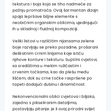
tekstura i boja koja se tiho nadmeće za
pažnju promatrača. Ovaj šarmantan dizajn
spaja lepršave biljne elemente s
neobičnim organskim oblicima, ujedinjujući
ih u skladnoj i fluidnoj kompoziciji.
Veliki listovi u različitim nijansama zelene
boje razvijaju se preko pozadine, prošarani
delikatnim crnim linijama koje ističu
njihove konture i teksturu. Suptilni cvjetovi,
sa središtima u mekim ružičastim i
crvenim točkama, kao da plešu među
lišćem, dok su crne točke raspršene po
tapeti dodajući dubinu i dinamičnost.
Nekonvencionalni oblici cvjetova i biljaka,
zajedno s pikseliranim detaljima,
postavljaju pitanje: je li ovaj prirodni svijet