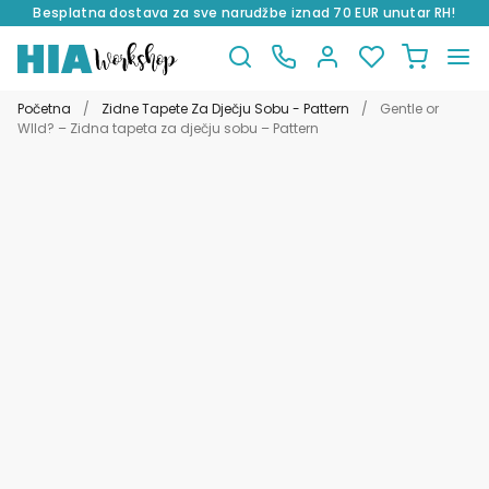
Besplatna dostava za sve narudžbe iznad 70 EUR unutar RH!
Preskoči
Skoči
na
do
Početna
/
Zidne Tapete Za Dječju Sobu - Pattern
/
Gentle or
navigaciju
sadržaja
WIld? – Zidna tapeta za dječju sobu – Pattern