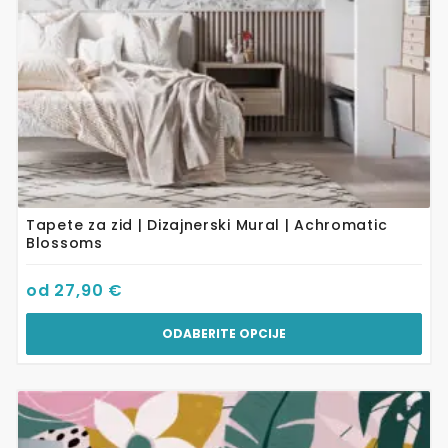
na
stranici
proizvoda
Tapete za zid | Dizajnerski Mural | Achromatic
Blossoms
od
27,90
€
ODABERITE OPCIJE
Ovaj
proizvod