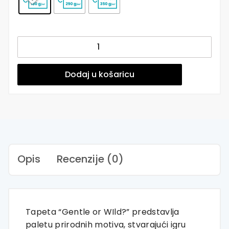
Gentle
or
WIld?
-
Dodaj u košaricu
Zidna
tapeta
za
dječju
sobu
-
Pattern
Opis
Recenzije (0)
količina
Tapeta “Gentle or WIld?” predstavlja
paletu prirodnih motiva, stvarajući igru