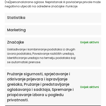
(ne)personalizirane oglase. Nepristanak ili povlačenje privole može
negativno utjecati na određene značajke i funkcije.
Budite prvi koji će recenzirati “Gentle or
WIld? – Zidna tapeta za dječju sobu –
Statistika
Pattern”
Marketing
Morate biti
prijavljeni
da biste objavili
recenziju.
Značajke
Uvijek aktivni
Usklađivanje i kombiniranje podataka iz drugih
izvora podataka, Povezivanje različitih uređaja,
Identificiranje uređaja na temelju podataka koji
se automatski prenose.
Pružanje sigurnosti, sprječavanje i
Povezani proizvodi
otkrivanje prijevara i ispravljanje
grešaka, Pružanje i predstavljanje
Uvijek aktivni
oglašavanja i sadržaja, Spremanje i
Ovaj
priopćavanje izbora u pogledu
proizvod
privatnosti.
ima