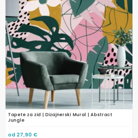
ima
više
varijanti.
Opcije
se
mogu
odabrati
na
stranici
proizvoda
Tapete za zid | Dizajnerski Mural | Abstract
Jungle
od
27,90
€