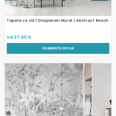
Tapete za zid | Dizajnerski Mural | Abstract Beach
od
27,90
€
ODABERITE OPCIJE
Ovaj
proizvod
ima
više
varijanti.
Opcije
se
mogu
odabrati