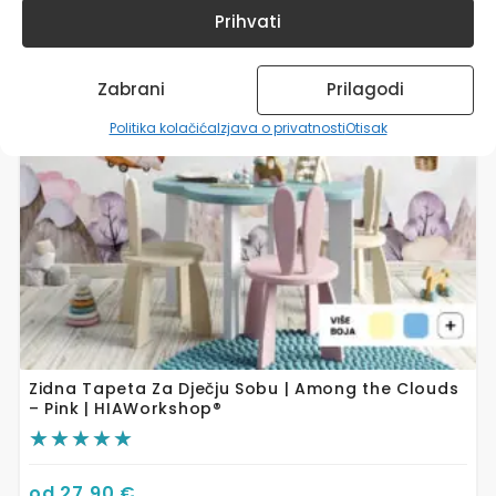
više
Prihvati
varijanti.
Opcije
se
Zabrani
Prilagodi
mogu
odabrati
Politika kolačića
Izjava o privatnosti
Otisak
na
stranici
proizvoda
Zidna Tapeta Za Dječju Sobu | Among the Clouds
– Pink | HIAWorkshop®
od
27,90
€