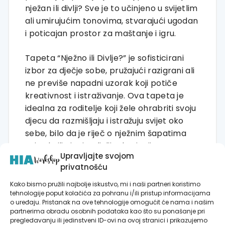
nježan ili divlji? Sve je to učinjeno u svijetlim
ali umirujućim tonovima, stvarajući ugodan
i poticajan prostor za maštanje i igru.
Tapeta “Nježno ili Divlje?” je sofisticirani
izbor za dječje sobe, pružajući razigrani ali
ne previše napadni uzorak koji potiče
kreativnost i istraživanje. Ova tapeta je
idealna za roditelje koji žele ohrabriti svoju
djecu da razmišljaju i istražuju svijet oko
sebe, bilo da je riječ o nježnim šapatima
prirode ili njenim divljim brujanjima.
Upravljajte svojom
privatnošću
Kako bismo pružili najbolje iskustvo, mi i naši partneri koristimo
tehnologije poput kolačića za pohranu i/ili pristup informacijama
o uređaju. Pristanak na ove tehnologije omogućit će nama i našim
RECENZIJE
partnerima obradu osobnih podataka kao što su ponašanje pri
pregledavanju ili jedinstveni ID-ovi na ovoj stranici i prikazujemo
Još nema recenzija.