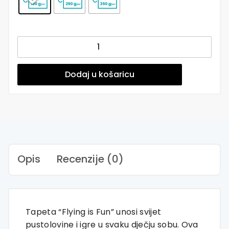
Flying
is
Fun
-
Dodaj u košaricu
Zidna
tapeta
za
dječju
sobu
-
Pattern
Opis
Recenzije (0)
količina
Tapeta “Flying is Fun” unosi svijet
pustolovine i igre u svaku dječju sobu. Ova