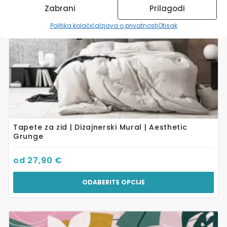
odabrati
Zabrani
Prilagodi
na
stranici
Politika kolačića
Izjava o privatnosti
Otisak
proizvoda
Tapete za zid | Dizajnerski Mural | Aesthetic
Grunge
od
27,90
€
ODABERITE OPCIJE
Ovaj