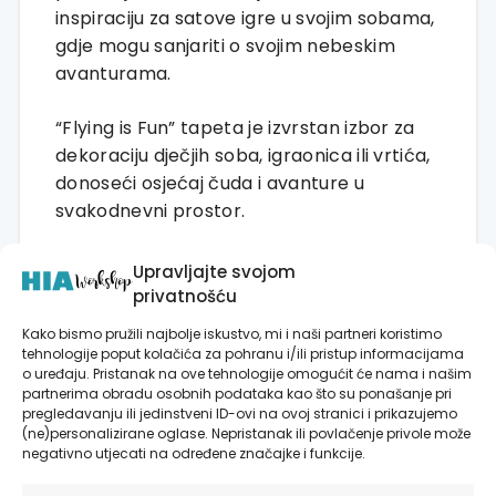
inspiraciju za satove igre u svojim sobama,
gdje mogu sanjariti o svojim nebeskim
avanturama.
“Flying is Fun” tapeta je izvrstan izbor za
dekoraciju dječjih soba, igraonica ili vrtića,
donoseći osjećaj čuda i avanture u
svakodnevni prostor.
Upravljajte svojom
privatnošću
Kako bismo pružili najbolje iskustvo, mi i naši partneri koristimo
RECENZIJE
tehnologije poput kolačića za pohranu i/ili pristup informacijama
o uređaju. Pristanak na ove tehnologije omogućit će nama i našim
Još nema recenzija.
partnerima obradu osobnih podataka kao što su ponašanje pri
pregledavanju ili jedinstveni ID-ovi na ovoj stranici i prikazujemo
(ne)personalizirane oglase. Nepristanak ili povlačenje privole može
Budite prvi koji će recenzirati “Flying is
negativno utjecati na određene značajke i funkcije.
Fun – Zidna tapeta za dječju sobu –
Pattern”