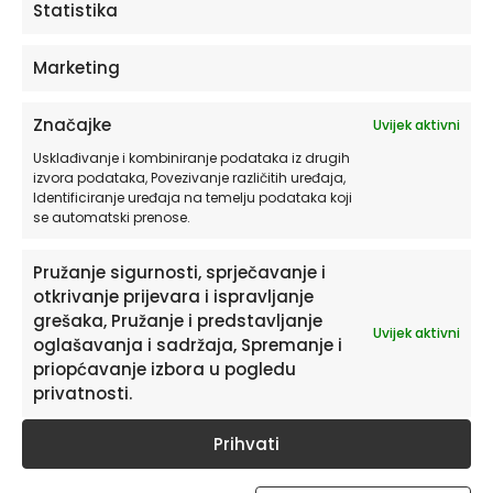
Statistika
Morate biti
prijavljeni
da biste objavili
recenziju.
Marketing
Značajke
Uvijek aktivni
Usklađivanje i kombiniranje podataka iz drugih
izvora podataka, Povezivanje različitih uređaja,
Identificiranje uređaja na temelju podataka koji
se automatski prenose.
Povezani proizvodi
Pružanje sigurnosti, sprječavanje i
otkrivanje prijevara i ispravljanje
Ovaj
grešaka, Pružanje i predstavljanje
Uvijek aktivni
proizvod
oglašavanja i sadržaja, Spremanje i
ima
priopćavanje izbora u pogledu
više
privatnosti.
varijanti.
Opcije
Prihvati
se
mogu