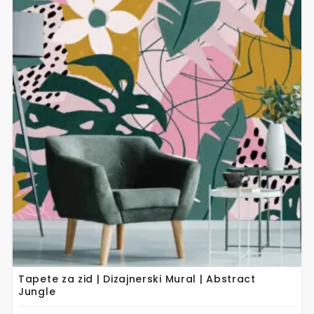
proizvod
ima
više
varijanti.
Opcije
se
mogu
odabrati
na
stranici
proizvoda
Tapete za zid | Dizajnerski Mural | Abstract
Jungle