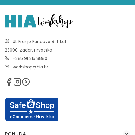
Ul. Franje Fanceva 81 1. kat,
23000, Zadar, Hrvatska
+385 91 315 8880
workshop@hia.hr
PONUDA