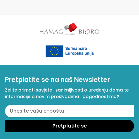
Pretplatite se na naš Newsletter
Želite primati savjete i zanimljivosti o uređenju doma te
informacije o novim proizvodima i pogodnostima?