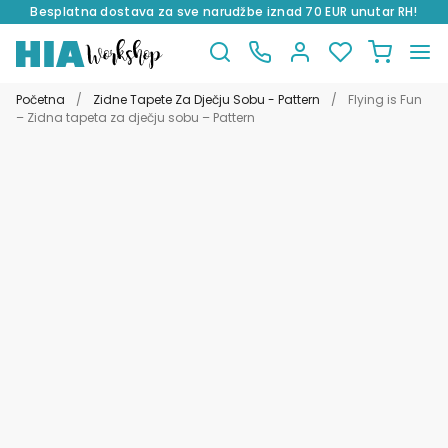
Besplatna dostava za sve narudžbe iznad 70 EUR unutar RH!
Preskoči
Skoči
na
do
Početna
/
Zidne Tapete Za Dječju Sobu - Pattern
/
Flying is Fun
navigaciju
sadržaja
– Zidna tapeta za dječju sobu – Pattern