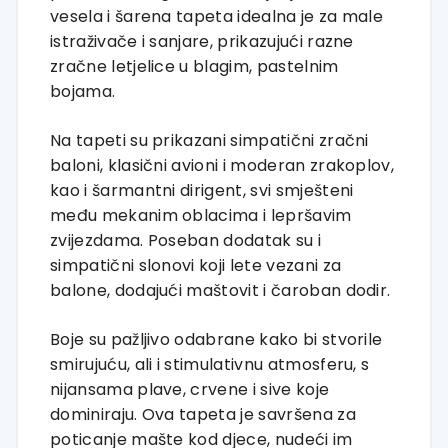
vesela i šarena tapeta idealna je za male
istraživače i sanjare, prikazujući razne
zračne letjelice u blagim, pastelnim
bojama.
Na tapeti su prikazani simpatični zračni
baloni, klasični avioni i moderan zrakoplov,
kao i šarmantni dirigent, svi smješteni
među mekanim oblacima i lepršavim
zvijezdama. Poseban dodatak su i
simpatični slonovi koji lete vezani za
balone, dodajući maštovit i čaroban dodir.
Boje su pažljivo odabrane kako bi stvorile
smirujuću, ali i stimulativnu atmosferu, s
nijansama plave, crvene i sive koje
dominiraju. Ova tapeta je savršena za
poticanje mašte kod djece, nudeći im