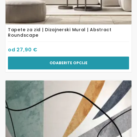
Tapete za zid | Dizajnerski Mural | Abstract
Roundscape
od
27,90
€
ODABERITE OPCIJE
Ovaj
proizvod
ima
više
varijanti.
Opcije
se
mogu