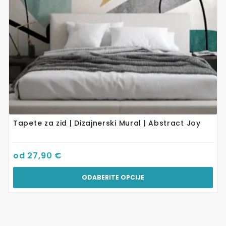
odabrati
na
stranici
proizvoda
Tapete za zid | Dizajnerski Mural | Abstract Joy
od
27,90
€
ODABERITE OPCIJE