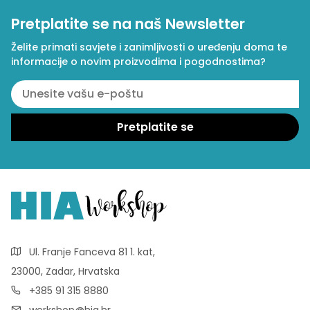
Pretplatite se na naš Newsletter
Želite primati savjete i zanimljivosti o uređenju doma te
informacije o novim proizvodima i pogodnostima?
Ul. Franje Fanceva 81 1. kat,
23000, Zadar, Hrvatska
+385 91 315 8880
workshop@hia.hr