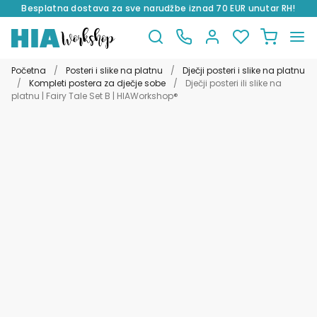
Besplatna dostava za sve narudžbe iznad 70 EUR unutar RH!
Preskoči
Skoči
na
do
Početna
/
Posteri i slike na platnu
/
Dječji posteri i slike na platnu
navigaciju
sadržaja
/
Kompleti postera za dječje sobe
/
Dječji posteri ili slike na
platnu | Fairy Tale Set B | HIAWorkshop®