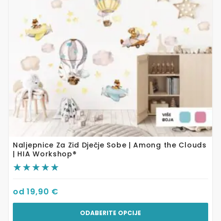
se
mogu
odabrati
na
stranici
proizvoda
Naljepnice Za Zid Dječje Sobe | Among the Clouds
| HIA Workshop®
od
19,90
€
ODABERITE OPCIJE