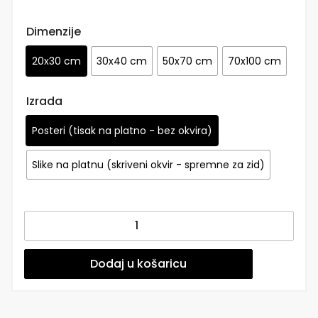
Dimenzije
20x30 cm
30x40 cm
50x70 cm
70x100 cm
Izrada
Posteri (tisak na platno - bez okvira)
Slike na platnu (skriveni okvir - spremne za zid)
Dječji
posteri
ili
slike
Dodaj u košaricu
na
platnu
|