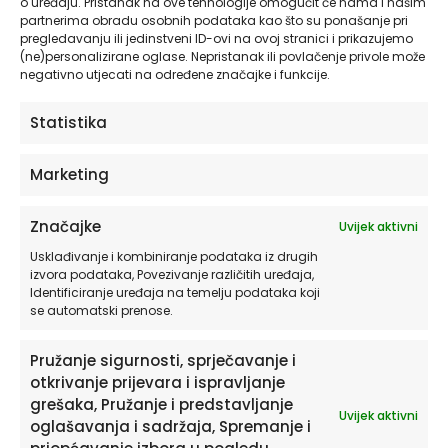
o uređaju. Pristanak na ove tehnologije omogućit će nama i našim
partnerima obradu osobnih podataka kao što su ponašanje pri
Fairy Tale Set B
pregledavanju ili jedinstveni ID-ovi na ovoj stranici i prikazujemo
@HIAWorkshop® – Komplet
(ne)personalizirane oglase. Nepristanak ili povlačenje privole može
ilustracija za dječju sobu, 3
negativno utjecati na određene značajke i funkcije.
kom.
Statistika
Napiši recenziju
Marketing
Morate biti
prijavljeni
da biste objavili
recenziju.
Značajke
Uvijek aktivni
Usklađivanje i kombiniranje podataka iz drugih
izvora podataka, Povezivanje različitih uređaja,
Identificiranje uređaja na temelju podataka koji
se automatski prenose.
Pružanje sigurnosti, sprječavanje i
otkrivanje prijevara i ispravljanje
Povezani proizvodi
grešaka, Pružanje i predstavljanje
Uvijek aktivni
oglašavanja i sadržaja, Spremanje i