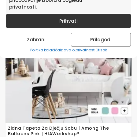
priopćavanje izbora u pogledu
Ovaj
privatnosti.
proizvod
ima
Prihvati
više
varijanti.
Opcije
Zabrani
Prilagodi
se
mogu
Politika kolačića
Izjava o privatnosti
Otisak
odabrati
na
stranici
proizvoda
Zidna Tapeta Za Dječju Sobu | Among The
Balloons Pink | HIAWorkshop®