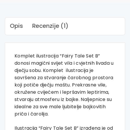
Fairy
Tale
Set
B
Opis
Recenzije (1)
|
HIAWorkshop®
količina
Komplet ilustracija “Fairy Tale Set B”
donosi magični svijet vila i cvjetnih livada u
dječju sobu. Komplet ilustracija je
savršena za stvaranje čarobnog prostora
koji potiče dječju maštu. Prekrasne vile,
okružene cvijećem i lepršavim leptirima,
stvaraju atmosferu iz bajke. Naljepnice su
idealne za sve male ljubitelje bajkovitih
priča i čarolija.
Ilustracija “Fairy Tale Set B” izrađena je od