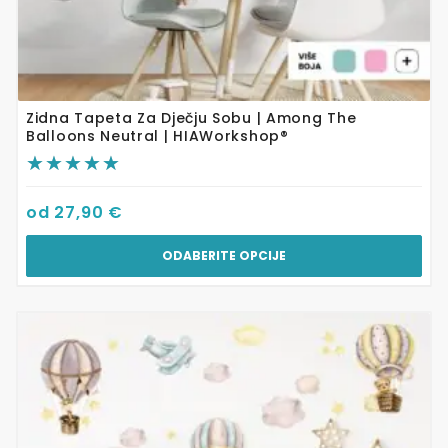
Zidna Tapeta Za Dječju Sobu | Among The
Balloons Neutral | HIAWorkshop®
od
27,90
€
ODABERITE OPCIJE
Ovaj
proizvod
ima
više
varijanti.
Opcije