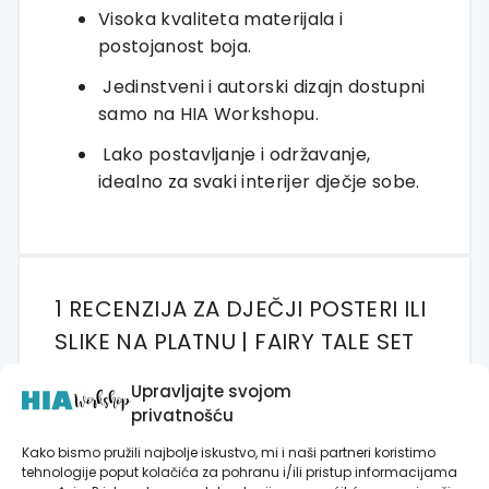
Visoka kvaliteta materijala i
postojanost boja.
Jedinstveni i autorski dizajn dostupni
samo na HIA Workshopu.
Lako postavljanje i održavanje,
idealno za svaki interijer dječje sobe.
1 RECENZIJA ZA
DJEČJI POSTERI ILI
SLIKE NA PLATNU | FAIRY TALE SET
B | HIAWORKSHOP®
Upravljajte svojom
privatnošću
Kako bismo pružili najbolje iskustvo, mi i naši partneri koristimo
Kristina Maloča
(potvrđeni
tehnologije poput kolačića za pohranu i/ili pristup informacijama
vlasnik)
–
14/05/2024