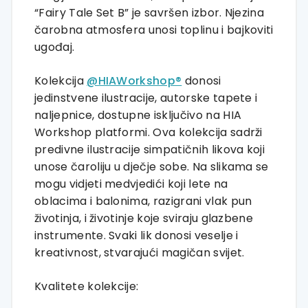
“Fairy Tale Set B” je savršen izbor. Njezina
čarobna atmosfera unosi toplinu i bajkoviti
ugođaj.
Kolekcija
@HIAWorkshop®
donosi
jedinstvene ilustracije, autorske tapete i
naljepnice, dostupne isključivo na HIA
Workshop platformi. Ova kolekcija sadrži
predivne ilustracije simpatičnih likova koji
unose čaroliju u dječje sobe. Na slikama se
mogu vidjeti medvjedići koji lete na
oblacima i balonima, razigrani vlak pun
životinja, i životinje koje sviraju glazbene
instrumente. Svaki lik donosi veselje i
kreativnost, stvarajući magičan svijet.
Kvalitete kolekcije: