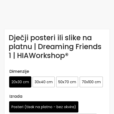
Dječji posteri ili slike na
platnu | Dreaming Friends
1 | HIAWorkshop®
Dimenzije
20x30 cm
30x40 cm
50x70 cm
70x100 cm
Izrada
Posteri (tisak na platno - bez okvira)