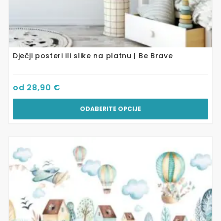
Dječji posteri ili slike na platnu | Be Brave
od
28,90
€
ODABERITE OPCIJE
Ovaj
proizvod
ima
više
varijanti.
Opcije
se
mogu