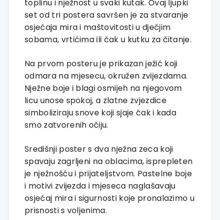
toplinu i nježnost u svaki kutak. Ovaj ljupki
set od tri postera savršen je za stvaranje
osjećaja mira i maštovitosti u dječjim
sobama, vrtićima ili čak u kutku za čitanje.
Na prvom posteru je prikazan ježić koji
odmara na mjesecu, okružen zvijezdama.
Nježne boje i blagi osmijeh na njegovom
licu unose spokoj, a zlatne zvjezdice
simboliziraju snove koji sjaje čak i kada
smo zatvorenih očiju.
Središnji poster s dva nježna zeca koji
spavaju zagrljeni na oblacima, isprepleten
je nježnošću i prijateljstvom. Pastelne boje
i motivi zvijezda i mjeseca naglašavaju
osjećaj mira i sigurnosti koje pronalazimo u
prisnosti s voljenima.