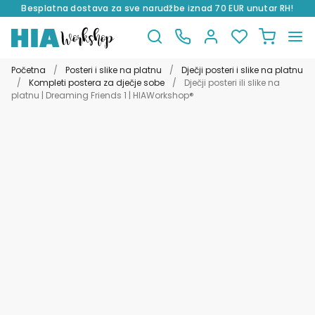
Besplatna dostava za sve narudžbe iznad 70 EUR unutar RH!
Preskoči
Skoči
na
do
Početna
/
Posteri i slike na platnu
/
Dječji posteri i slike na platnu
navigaciju
sadržaja
/
Kompleti postera za dječje sobe
/
Dječji posteri ili slike na
platnu | Dreaming Friends 1 | HIAWorkshop®