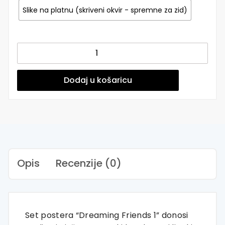
Slike na platnu (skriveni okvir - spremne za zid)
Dječji
posteri
ili
slike
Dodaj u košaricu
na
platnu
|
Dreaming
Friends
1
|
Opis
Recenzije (0)
HIAWorkshop®
količina
Set postera “Dreaming Friends 1” donosi