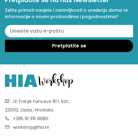
Želite primati savjete i zanimljivosti o uređenju doma te
informacije o novim proizvodima i pogodnostima?
Ul. Franje Fanceva 81 1. kat,
23000, Zadar, Hrvatska
+385 91 315 8880
workshop@hia.hr