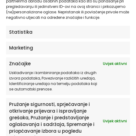
Ovaj
partnerima obradu osobnih podataka kao što su ponašanje pri
pregledavanju ili jedinstveni ID-ovi na ovoj stranici i prikazujemo
proizvod
(ne)personalizirane oglase. Nepristanak ili povlačenje privole može
ima
negativno utjecati na određene značajke i funkcije.
više
varijanti.
Statistika
Opcije
se
mogu
Marketing
odabrati
na
Značajke
Uvijek aktivni
stranici
proizvoda
Usklađivanje i kombiniranje podataka iz drugih
izvora podataka, Povezivanje različitih uređaja,
Identificiranje uređaja na temelju podataka koji
se automatski prenose.
Pružanje sigurnosti, sprječavanje i
otkrivanje prijevara i ispravljanje
grešaka, Pružanje i predstavljanje
Uvijek aktivni
oglašavanja i sadržaja, Spremanje i
Zidna Tapeta Za Dječju Sobu | Animals Across
priopćavanje izbora u pogledu
The World