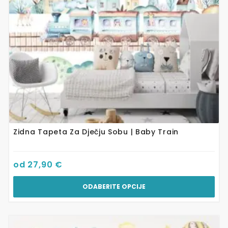
odabrati
na
stranici
proizvoda
Zidna Tapeta Za Dječju Sobu | Baby Train
od
27,90
€
ODABERITE OPCIJE
Ovaj