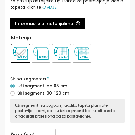
Za pristup detaljnim uputama za postavljanje zidnih
tapeta kliknite
OVDJE.
Informacije o materijalima
Materijal
Širina segmenta
*
Uži segmenti do 65 cm
Širi segmenti 80-120 cm
Uži segmenti
su pogodniji ukoliko tapetu planirate
postavljati sami, dok su
širi segmenti
bolji ukoliko ćete
angažirati profesionalca za postavljanje.
Širina (cm)