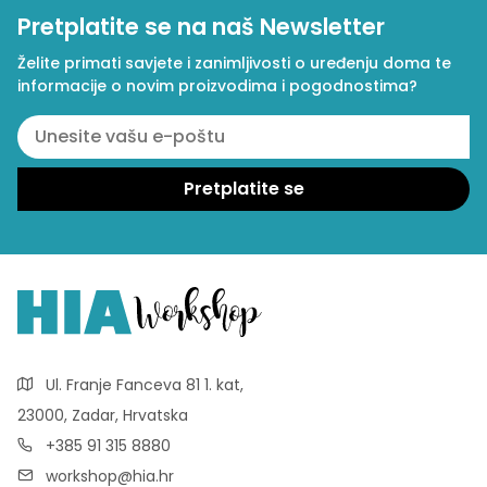
Pretplatite se na naš Newsletter
Želite primati savjete i zanimljivosti o uređenju doma te
informacije o novim proizvodima i pogodnostima?
Ul. Franje Fanceva 81 1. kat,
23000, Zadar, Hrvatska
+385 91 315 8880
workshop@hia.hr