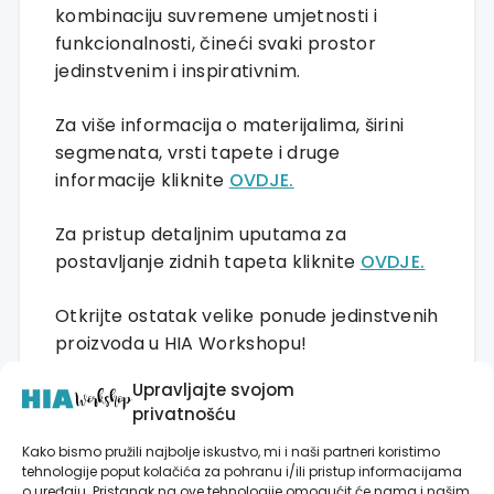
kombinaciju suvremene umjetnosti i
funkcionalnosti, čineći svaki prostor
jedinstvenim i inspirativnim.
Za više informacija o materijalima, širini
segmenata, vrsti tapete i druge
informacije kliknite
OVDJE.
Za pristup detaljnim uputama za
postavljanje zidnih tapeta kliknite
OVDJE.
Otkrijte ostatak velike ponude jedinstvenih
proizvoda u HIA Workshopu!
Upravljajte svojom
Autorske kolekcije
privatnošću
Posteri i slike na platnu
Kako bismo pružili najbolje iskustvo, mi i naši partneri koristimo
tehnologije poput kolačića za pohranu i/ili pristup informacijama
Zidne tapete
o uređaju. Pristanak na ove tehnologije omogućit će nama i našim