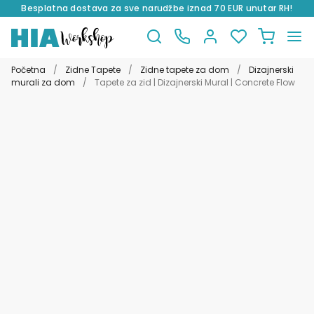
Besplatna dostava za sve narudžbe iznad 70 EUR unutar RH!
Preskoči
Skoči
na
do
Početna
/
Zidne Tapete
/
Zidne tapete za dom
/
Dizajnerski
navigaciju
sadržaja
murali za dom
/
Tapete za zid | Dizajnerski Mural | Concrete Flow