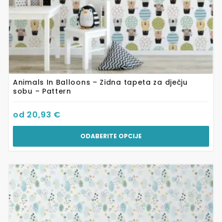
Animals In Balloons – Zidna tapeta za dječju
sobu – Pattern
od
20,93
€
ODABERITE OPCIJE
Ovaj
proizvod
ima
više
varijanti.