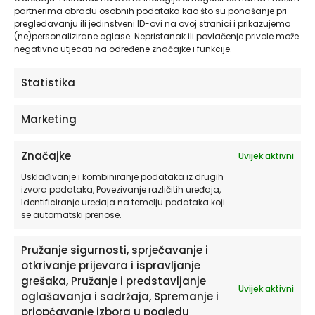
partnerima obradu osobnih podataka kao što su ponašanje pri
pregledavanju ili jedinstveni ID-ovi na ovoj stranici i prikazujemo
(ne)personalizirane oglase. Nepristanak ili povlačenje privole može
negativno utjecati na određene značajke i funkcije.
RECENZIJE
Statistika
Još nema recenzija.
Marketing
Budite prvi koji će recenzirati “Tapete za
zid | Dizajnerski Mural | Concrete Flow”
Značajke
Uvijek aktivni
Morate biti
prijavljeni
da biste objavili
Usklađivanje i kombiniranje podataka iz drugih
recenziju.
izvora podataka, Povezivanje različitih uređaja,
Identificiranje uređaja na temelju podataka koji
se automatski prenose.
Pružanje sigurnosti, sprječavanje i
otkrivanje prijevara i ispravljanje
grešaka, Pružanje i predstavljanje
Uvijek aktivni
oglašavanja i sadržaja, Spremanje i
priopćavanje izbora u pogledu