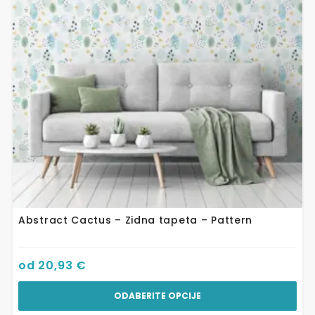
Opcije
se
mogu
odabrati
na
stranici
proizvoda
Abstract Cactus – Zidna tapeta – Pattern
od
20,93
€
ODABERITE OPCIJE