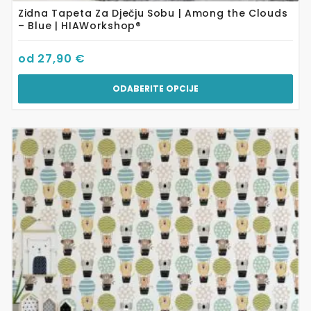
Zidna Tapeta Za Dječju Sobu | Among the Clouds
– Blue | HIAWorkshop®
od
27,90
€
ODABERITE OPCIJE
Ovaj
proizvod
ima
više
varijanti.
Opcije
se
mogu
odabrati
na
stranici
proizvoda