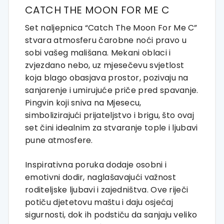
CATCH THE MOON FOR ME C
Set naljepnica “Catch The Moon For Me C”
stvara atmosferu čarobne noći pravo u
sobi vašeg mališana. Mekani oblaci i
zvjezdano nebo, uz mjesečevu svjetlost
koja blago obasjava prostor, pozivaju na
sanjarenje i umirujuće priče pred spavanje.
Pingvin koji sniva na Mjesecu,
simbolizirajući prijateljstvo i brigu, što ovaj
set čini idealnim za stvaranje tople i ljubavi
pune atmosfere.
Inspirativna poruka dodaje osobni i
emotivni dodir, naglašavajući važnost
roditeljske ljubavi i zajedništva. Ove riječi
potiču djetetovu maštu i daju osjećaj
sigurnosti, dok ih podstiču da sanjaju veliko