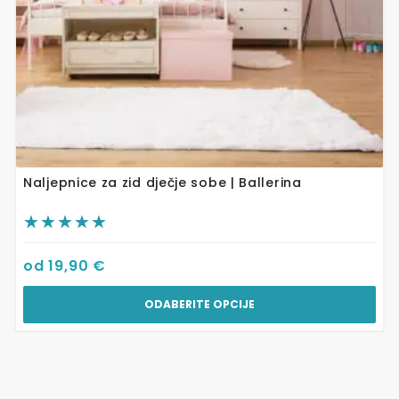
stranici
proizvoda
Naljepnice za zid dječje sobe | Ballerina
od
19,90
€
ODABERITE OPCIJE