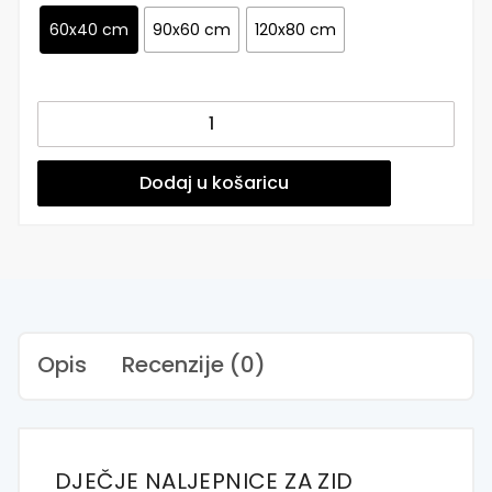
60x40 cm
90x60 cm
120x80 cm
Naljepnice
za
zid
dječje
Dodaj u košaricu
sobe
|
Catch
The
Moon
For
Me
Opis
Recenzije (0)
C
količina
DJEČJE NALJEPNICE ZA ZID