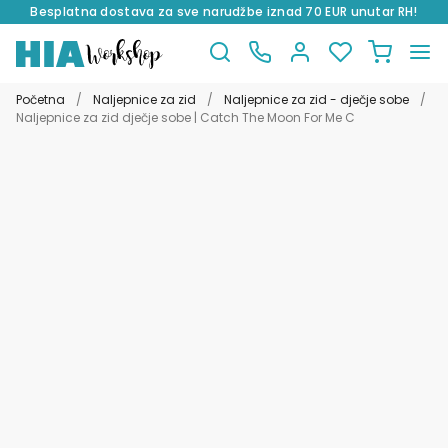
Besplatna dostava za sve narudžbe iznad 70 EUR unutar RH!
Preskoči
Skoči
na
do
Početna
/
Naljepnice za zid
/
Naljepnice za zid - dječje sobe
/
navigaciju
sadržaja
Naljepnice za zid dječje sobe | Catch The Moon For Me C