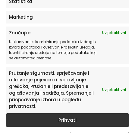
Statistika
Marketing
Značajke
Uvijek aktivni
Usklađivanje i kombiniranje podataka iz drugih
izvora podataka, Povezivanje različitih uređaja,
Povezani proizvodi
Identificiranje uređaja na temelju podataka koji
se automatski prenose.
Ovaj
Pružanje sigurnosti, sprječavanje i
proizvod
ima
otkrivanje prijevara i ispravljanje
više
grešaka, Pružanje i predstavljanje
Uvijek aktivni
varijanti.
oglašavanja i sadržaja, Spremanje i
Opcije
priopćavanje izbora u pogledu
se
privatnosti.
mogu
odabrati
Prihvati
na
stranici