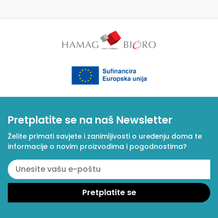
Pretplatite se na naš Newsletter
Želite primati savjete i zanimljivosti o uređenju doma te
informacije o novim proizvodima i pogodnostima?