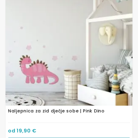
više
varijanti.
Opcije
se
mogu
odabrati
na
stranici
proizvoda
Naljepnica za zid dječje sobe | Pink Dino
od
19,90
€