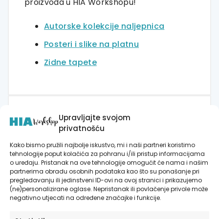
proizvoda u HIA Workshopu!
Autorske kolekcije naljepnica
Posteri i slike na platnu
Zidne tapete
Upravljajte svojom
RECENZIJE
privatnošću
Još nema recenzija.
Kako bismo pružili najbolje iskustvo, mi i naši partneri koristimo
tehnologije poput kolačića za pohranu i/ili pristup informacijama
Budite prvi koji će recenzirati “Naljepnice
o uređaju. Pristanak na ove tehnologije omogućit će nama i našim
partnerima obradu osobnih podataka kao što su ponašanje pri
za zid dječje sobe | Catch The Moon For
pregledavanju ili jedinstveni ID-ovi na ovoj stranici i prikazujemo
Me C”
(ne)personalizirane oglase. Nepristanak ili povlačenje privole može
negativno utjecati na određene značajke i funkcije.
Morate biti
prijavljeni
da biste objavili
recenziju.