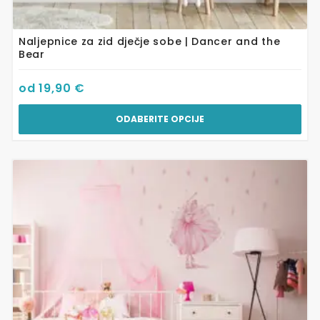
Naljepnice za zid dječje sobe | Dancer and the
Bear
od
19,90
€
ODABERITE OPCIJE
Ovaj
proizvod
ima
više
varijanti.
Opcije
se
mogu
odabrati
na