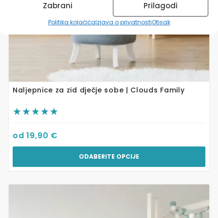
proizvoda
Zabrani
Prilagodi
Politika kolačića
Izjava o privatnosti
Otisak
Naljepnice za zid dječje sobe | Clouds Family
od
19,90
€
ODABERITE OPCIJE
Ovaj
proizvod
ima