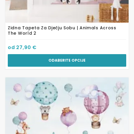
Zidna Tapeta Za Dječju Sobu | Animals Across
The World 2
od
27,90
€
ODABERITE OPCIJE
Ovaj
proizvod
ima
više
varijanti.
Opcije
se
mogu
odabrati