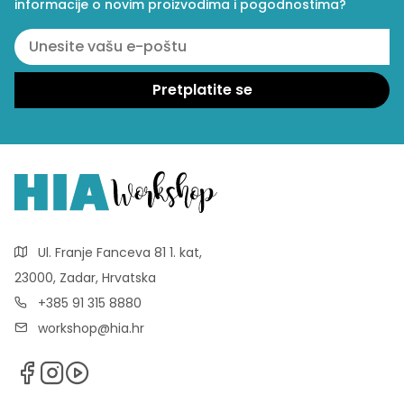
informacije o novim proizvodima i pogodnostima?
Ul. Franje Fanceva 81 1. kat,
23000, Zadar, Hrvatska
+385 91 315 8880
workshop@hia.hr