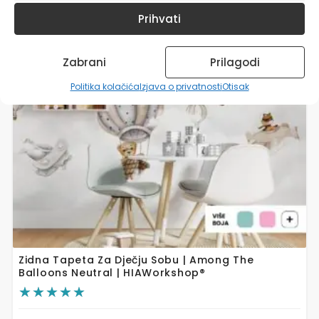
više
Prihvati
varijanti.
Opcije
se
Zabrani
Prilagodi
mogu
odabrati
Politika kolačića
Izjava o privatnosti
Otisak
na
stranici
proizvoda
Zidna Tapeta Za Dječju Sobu | Among The
Balloons Neutral | HIAWorkshop®