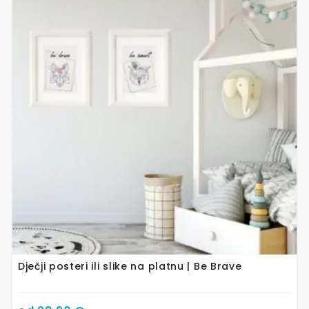
ima
više
varijanti.
Opcije
se
mogu
odabrati
na
stranici
proizvoda
Dječji posteri ili slike na platnu | Be Brave