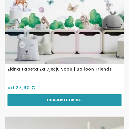
na
stranici
proizvoda
Zidna Tapeta Za Dječju Sobu | Balloon Friends
od
27,90
€
ODABERITE OPCIJE
Ovaj
proizvod