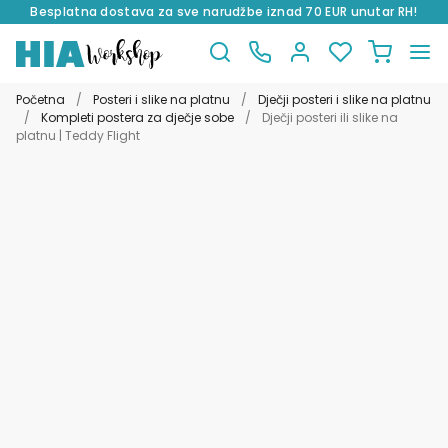
Besplatna dostava za sve narudžbe iznad 70 EUR unutar RH!
Preskoči
Skoči
na
do
Početna
/
Posteri i slike na platnu
/
Dječji posteri i slike na platnu
navigaciju
sadržaja
/
Kompleti postera za dječje sobe
/
Dječji posteri ili slike na
platnu | Teddy Flight