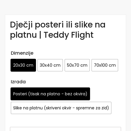
Dječji posteri ili slike na
platnu | Teddy Flight
Dimenzije
20x30 cm
30x40 cm
50x70 cm
70x100 cm
Izrada
Posteri (tisak na platno - bez okvira)
Slike na platnu (skriveni okvir - spremne za zid)
Dječji