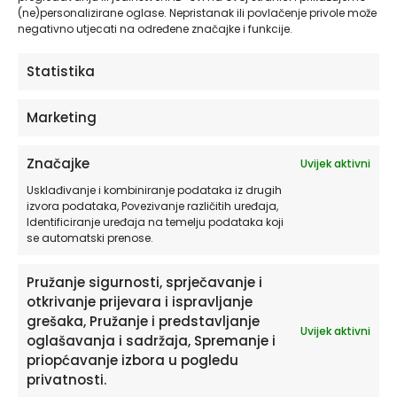
RECENZIJE
(ne)personalizirane oglase. Nepristanak ili povlačenje privole može
negativno utjecati na određene značajke i funkcije.
Još nema recenzija.
Statistika
Budite prvi koji će recenzirati “Dječji
posteri ili slike na platnu | Teddy Flight”
Marketing
Morate biti
prijavljeni
da biste objavili
recenziju.
Značajke
Uvijek aktivni
Usklađivanje i kombiniranje podataka iz drugih
izvora podataka, Povezivanje različitih uređaja,
Identificiranje uređaja na temelju podataka koji
se automatski prenose.
Pružanje sigurnosti, sprječavanje i
otkrivanje prijevara i ispravljanje
Povezani proizvodi
grešaka, Pružanje i predstavljanje
Uvijek aktivni
oglašavanja i sadržaja, Spremanje i
Ovaj
priopćavanje izbora u pogledu
proizvod
privatnosti.
ima