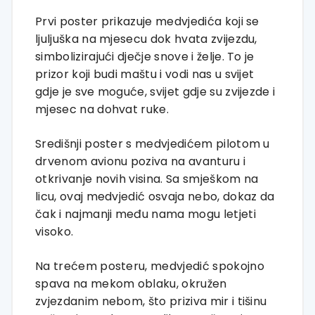
Prvi poster prikazuje medvjedića koji se
ljuljuška na mjesecu dok hvata zvijezdu,
simbolizirajući dječje snove i želje. To je
prizor koji budi maštu i vodi nas u svijet
gdje je sve moguće, svijet gdje su zvijezde i
mjesec na dohvat ruke.
Središnji poster s medvjedićem pilotom u
drvenom avionu poziva na avanturu i
otkrivanje novih visina. Sa smješkom na
licu, ovaj medvjedić osvaja nebo, dokaz da
čak i najmanji među nama mogu letjeti
visoko.
Na trećem posteru, medvjedić spokojno
spava na mekom oblaku, okružen
zvjezdanim nebom, što priziva mir i tišinu