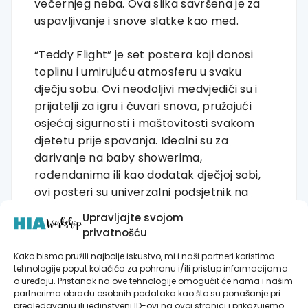
večernjeg neba. Ova slika savršena je za
uspavljivanje i snove slatke kao med.
“Teddy Flight” je set postera koji donosi
toplinu i umirujuću atmosferu u svaku
dječju sobu. Ovi neodoljivi medvjedići su i
prijatelji za igru i čuvari snova, pružajući
osjećaj sigurnosti i maštovitosti svakom
djetetu prije spavanja. Idealni su za
darivanje na baby showerima,
rođendanima ili kao dodatak dječjoj sobi,
ovi posteri su univerzalni podsjetnik na
radost i čudo koje dječja mašta može
Upravljajte svojom
stvoriti.
privatnošću
Kako bismo pružili najbolje iskustvo, mi i naši partneri koristimo
tehnologije poput kolačića za pohranu i/ili pristup informacijama
o uređaju. Pristanak na ove tehnologije omogućit će nama i našim
partnerima obradu osobnih podataka kao što su ponašanje pri
pregledavanju ili jedinstveni ID-ovi na ovoj stranici i prikazujemo