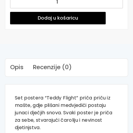
posteri
ili
slike
Dodaj u košaricu
na
platnu
|
Teddy
Flight
količina
Opis
Recenzije (0)
Set postera “Teddy Flight” priča priču iz
mašte, gdje plišani medvjedići postaju
junaci dječjih snova. Svaki poster je priča
za sebe, stvarajući čaroliju i nevinost
djetinjstva.