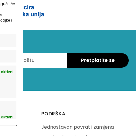
gućit će
ne
čajke i
 aktivni
PODRŠKA
 aktivni
Jednostavan povrat i zamjena
i