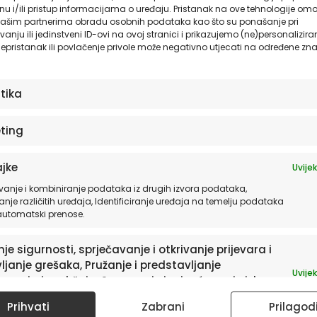
u i/ili pristup informacijama o uređaju. Pristanak na ove tehnologije omo
ašim partnerima obradu osobnih podataka kao što su ponašanje pri
anju ili jedinstveni ID-ovi na ovoj stranici i prikazujemo (ne)personalizira
epristanak ili povlačenje privole može negativno utjecati na određene zna
stika
sletter
ting
a te informacije o
jke
Uvijek
vanje i kombiniranje podataka iz drugih izvora podataka,
anje različitih uređaja, Identificiranje uređaja na temelju podataka
 automatski prenose.
je sigurnosti, sprječavanje i otkrivanje prijevara i
INFORMACIJE
ljanje grešaka, Pružanje i predstavljanje
Uvijek
avanja i sadržaja, Spremanje i priopćavanje izbora
p® – Autorske kolekcije
O nama – HIA Worshop
ledu privatnosti.
Prihvati
Zabrani
Prilagod