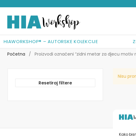
Preskoči
Skoči
na
do
navigaciju
sadržaja
HIAWORKSHOP® – AUTORSKE KOLEKCIJE
Z
Početna
/
Proizvodi označeni “zidni metar za djecu motiv 
Nisu pro
Resetiraj filtere
Kako bism