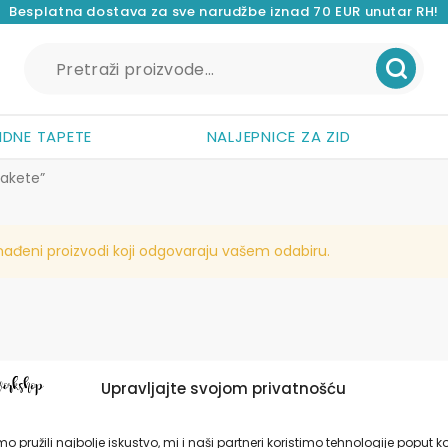
Besplatna dostava za sve narudžbe iznad 70 EUR unutar RH!
Pretraži:
IDNE TAPETE
NALJEPNICE ZA ZID
rakete”
nađeni proizvodi koji odgovaraju vašem odabiru.
Upravljajte svojom privatnošću
o pružili najbolje iskustvo, mi i naši partneri koristimo tehnologije poput k