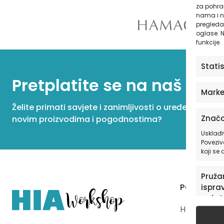
za pohran
nama i n
pregledav
oglase. N
funkcije.
Stati
Pretplatite se na naš New
Marke
Želite primati savjete i zanimljivosti o uređenju dom
Znača
novim proizvodima i pogodnostima?
Usklađi
Poveziv
koji se
Pružan
PONUDA
isprav
oglaš
HIAWorksho
u pog