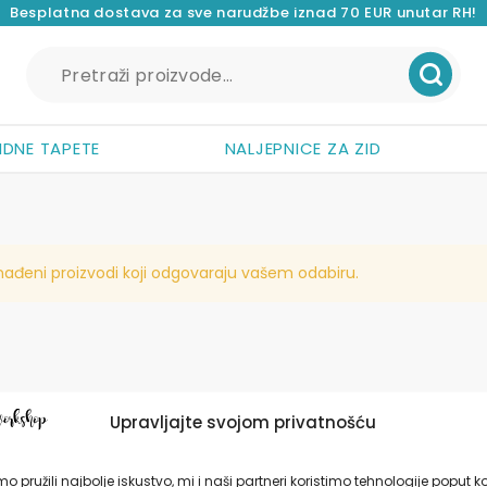
Besplatna dostava za sve narudžbe iznad 70 EUR unutar RH!
Pretraži:
IDNE TAPETE
NALJEPNICE ZA ZID
nađeni proizvodi koji odgovaraju vašem odabiru.
Upravljajte svojom privatnošću
o pružili najbolje iskustvo, mi i naši partneri koristimo tehnologije poput k