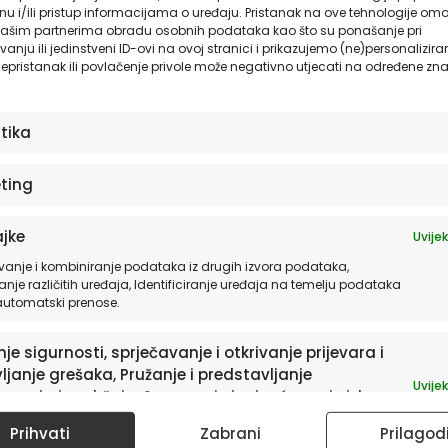
u i/ili pristup informacijama o uređaju. Pristanak na ove tehnologije omo
ašim partnerima obradu osobnih podataka kao što su ponašanje pri
anju ili jedinstveni ID-ovi na ovoj stranici i prikazujemo (ne)personalizira
epristanak ili povlačenje privole može negativno utjecati na određene zna
stika
sletter
ting
a te informacije o
jke
Uvijek
vanje i kombiniranje podataka iz drugih izvora podataka,
anje različitih uređaja, Identificiranje uređaja na temelju podataka
 automatski prenose.
je sigurnosti, sprječavanje i otkrivanje prijevara i
INFORMACIJE
ljanje grešaka, Pružanje i predstavljanje
Uvijek
avanja i sadržaja, Spremanje i priopćavanje izbora
p® – Autorske kolekcije
O nama – HIA Worshop
ledu privatnosti.
Prihvati
Zabrani
Prilagod