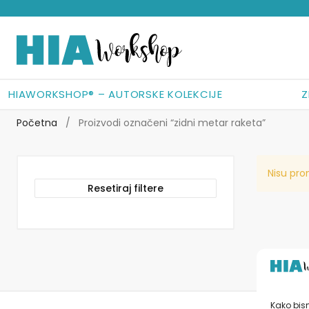
Preskoči
Skoči
na
do
navigaciju
sadržaja
HIAWORKSHOP® – AUTORSKE KOLEKCIJE
Z
Početna
/
Proizvodi označeni “zidni metar raketa”
Nisu pro
Resetiraj filtere
Kako bism