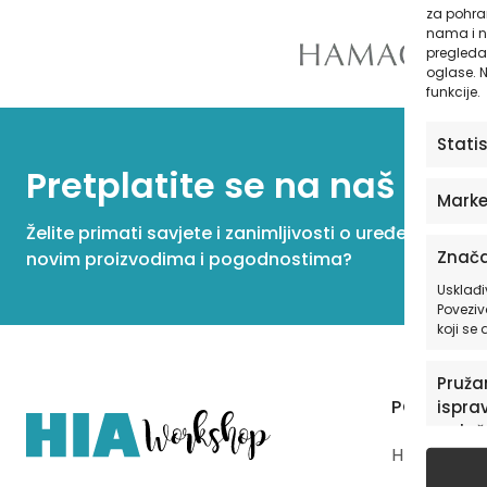
za pohran
nama i n
pregledav
oglase. N
funkcije.
Stati
Pretplatite se na naš New
Marke
Želite primati savjete i zanimljivosti o uređenju dom
Znača
novim proizvodima i pogodnostima?
Usklađi
Poveziv
koji se
Pružan
PONUDA
isprav
oglaš
HIAWorksho
u pog