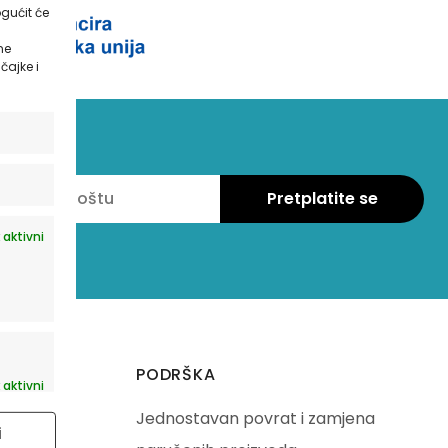
gućit će
ne
čajke i
 aktivni
PODRŠKA
 aktivni
Jednostavan povrat i zamjena
i