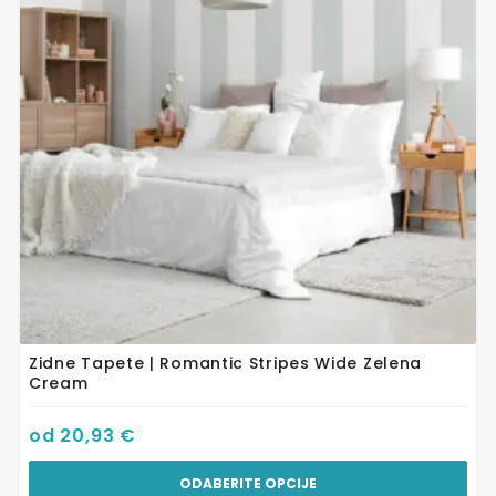
varijanti.
Opcije
se
mogu
odabrati
na
stranici
proizvoda
Zidne Tapete | Romantic Stripes Wide Zelena
Cream
od
20,93
€
ODABERITE OPCIJE