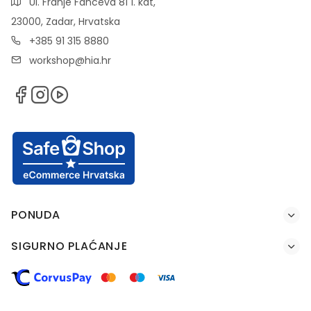
Ul. Franje Fanceva 81 1. kat,
23000, Zadar, Hrvatska
+385 91 315 8880
workshop@hia.hr
PONUDA
SIGURNO PLAĆANJE