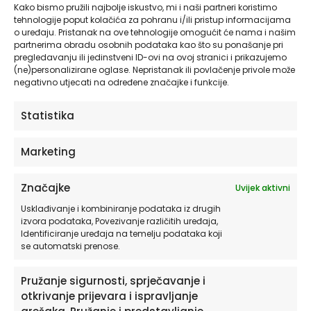
Kako bismo pružili najbolje iskustvo, mi i naši partneri koristimo
tehnologije poput kolačića za pohranu i/ili pristup informacijama
Zidne Tapete | Romantic Stripes Wide Cream
o uređaju. Pristanak na ove tehnologije omogućit će nama i našim
Bijela
partnerima obradu osobnih podataka kao što su ponašanje pri
pregledavanju ili jedinstveni ID-ovi na ovoj stranici i prikazujemo
od
20,93
€
(ne)personalizirane oglase. Nepristanak ili povlačenje privole može
negativno utjecati na određene značajke i funkcije.
ODABERITE OPCIJE
Statistika
Ovaj
Marketing
proizvod
ima
Značajke
Uvijek aktivni
više
varijanti.
Usklađivanje i kombiniranje podataka iz drugih
izvora podataka, Povezivanje različitih uređaja,
Opcije
Identificiranje uređaja na temelju podataka koji
se
se automatski prenose.
mogu
odabrati
Pružanje sigurnosti, sprječavanje i
na
otkrivanje prijevara i ispravljanje
stranici