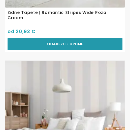
Zidne Tapete | Romantic Stripes Wide Roza
Cream
od
20,93
€
ODABERITE OPCIJE
Ovaj
proizvod
ima
više
varijanti.
Opcije
se
mogu
odabrati
na
stranici