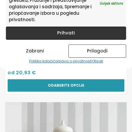
grešaka, Pružanje i predstavljanje
proizvoda
Uvijek aktivni
oglašavanja i sadržaja, Spremanje i
priopćavanje izbora u pogledu
privatnosti.
Prihvati
Zabrani
Prilagodi
Zidne Tapete | Romantic Stripes Wide Zelena
Bijela
Politika kolačića
Izjava o privatnosti
Otisak
od
20,93
€
ODABERITE OPCIJE
Ovaj
proizvod
ima
više