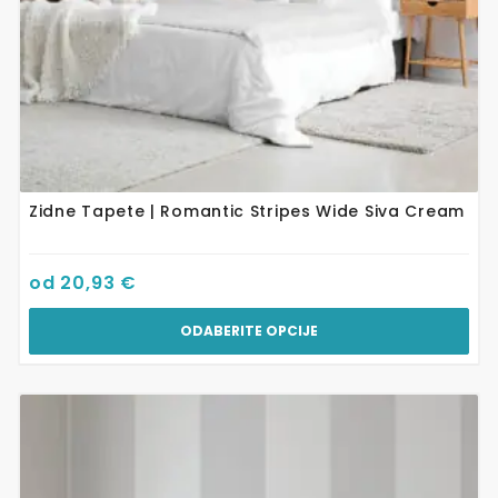
proizvoda
Zidne Tapete | Romantic Stripes Wide Siva Cream
od
20,93
€
ODABERITE OPCIJE
Ovaj
proizvod
ima
više