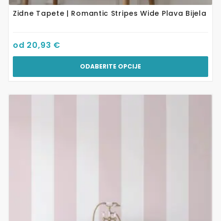
Zidne Tapete | Romantic Stripes Wide Plava Bijela
od
20,93
€
ODABERITE OPCIJE
Ovaj
proizvod
ima
više
varijanti.
Opcije
se
mogu
odabrati
na
stranici
proizvoda