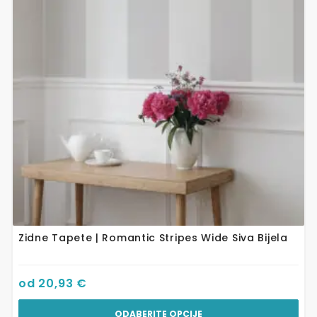
varijanti.
Opcije
se
mogu
odabrati
na
stranici
proizvoda
Zidne Tapete | Romantic Stripes Wide Siva Bijela
od
20,93
€
ODABERITE OPCIJE