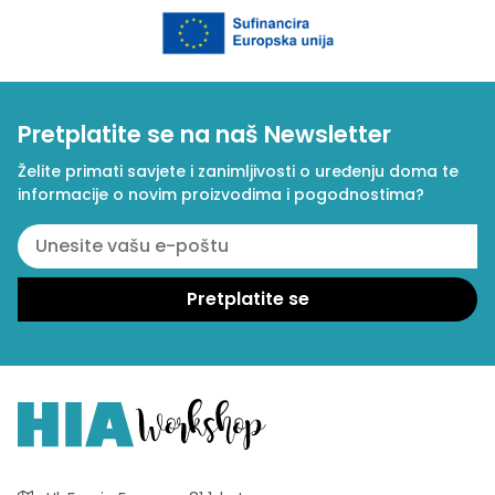
Pretplatite se na naš Newsletter
Želite primati savjete i zanimljivosti o uređenju doma te
informacije o novim proizvodima i pogodnostima?