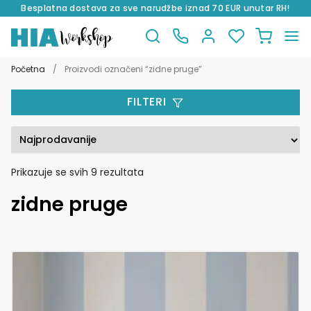
Besplatna dostava za sve narudžbe iznad 70 EUR unutar RH!
Preskoči
Skoči
na
do
Početna
/
Proizvodi označeni “zidne pruge”
navigaciju
sadržaja
FILTERI
Poredano
Prikazuje se svih 9 rezultata
po
zidne pruge
popularnosti
Ovaj
proizvod
ima
više