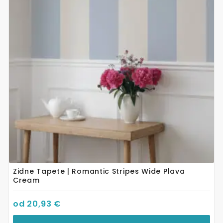
varijanti.
Opcije
se
mogu
odabrati
na
stranici
proizvoda
Zidne Tapete | Romantic Stripes Wide Plava
Cream
od
20,93
€