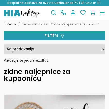
Besplatna dostava za sve narudžbe iznad 70 EUR unutar RH!
Preskoči
Skoči
na
do
Početna
/
Proizvodi označeni “zidne naljepnice za kupaonicu”
navigaciju
sadržaja
FILTERI
Prikazuje se jedan rezultat
zidne naljepnice za
kupaonicu
Ovaj
proizvod