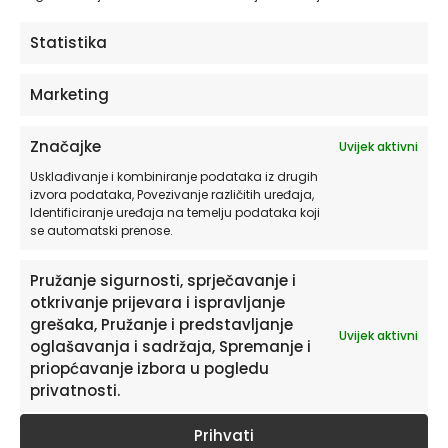
ODABERITE OPCIJE
Statistika
Marketing
Značajke
Uvijek aktivni
Usklađivanje i kombiniranje podataka iz drugih
izvora podataka, Povezivanje različitih uređaja,
Identificiranje uređaja na temelju podataka koji
se automatski prenose.
Pružanje sigurnosti, sprječavanje i
otkrivanje prijevara i ispravljanje
Pretplatite se na naš Newsletter
grešaka, Pružanje i predstavljanje
Uvijek aktivni
oglašavanja i sadržaja, Spremanje i
Želite primati savjete i zanimljivosti o uređenju doma te
priopćavanje izbora u pogledu
informacije o novim proizvodima i pogodnostima?
privatnosti.
Prihvati