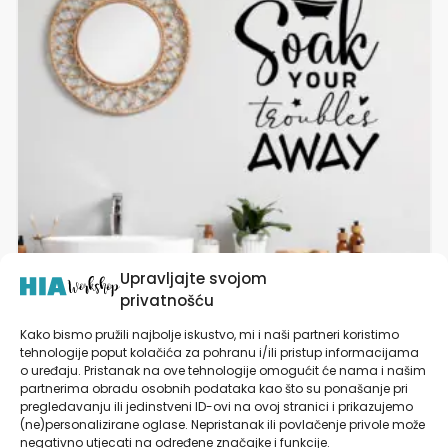
ima
više
varijanti.
Opcije
se
mogu
odabrati
na
stranici
proizvoda
Upravljajte svojom
privatnošću
Kako bismo pružili najbolje iskustvo, mi i naši partneri koristimo
tehnologije poput kolačića za pohranu i/ili pristup informacijama
o uređaju. Pristanak na ove tehnologije omogućit će nama i našim
Zidne Naljepnice Za Zid Kupaonice | Soak Your
partnerima obradu osobnih podataka kao što su ponašanje pri
Troubbles Away
pregledavanju ili jedinstveni ID-ovi na ovoj stranici i prikazujemo
(ne)personalizirane oglase. Nepristanak ili povlačenje privole može
od
19,90
€
negativno utjecati na određene značajke i funkcije.