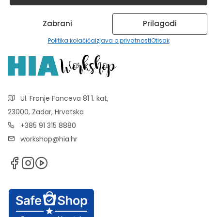
Zabrani
Prilagodi
Politika kolačića
Izjava o privatnosti
Otisak
Ul. Franje Fanceva 81 1. kat,
23000, Zadar, Hrvatska
+385 91 315 8880
workshop@hia.hr