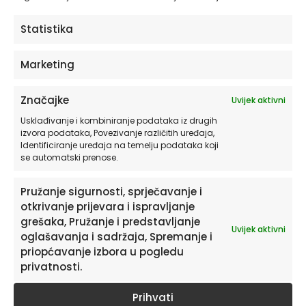
ODABERITE OPCIJE
Statistika
Marketing
Značajke
Uvijek aktivni
Usklađivanje i kombiniranje podataka iz drugih
izvora podataka, Povezivanje različitih uređaja,
Identificiranje uređaja na temelju podataka koji
se automatski prenose.
Pružanje sigurnosti, sprječavanje i
otkrivanje prijevara i ispravljanje
Pretplatite se na naš Newsletter
grešaka, Pružanje i predstavljanje
Uvijek aktivni
oglašavanja i sadržaja, Spremanje i
Želite primati savjete i zanimljivosti o uređenju doma te
priopćavanje izbora u pogledu
informacije o novim proizvodima i pogodnostima?
privatnosti.
Prihvati