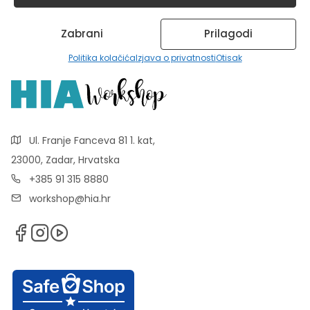
Zabrani
Prilagodi
Politika kolačića
Izjava o privatnosti
Otisak
Ul. Franje Fanceva 81 1. kat,
23000, Zadar, Hrvatska
+385 91 315 8880
workshop@hia.hr