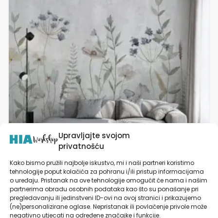
ima
više
varijanti.
Opcije
se
mogu
odabrati
na
stranici
proizvoda
Upravljajte svojom
privatnošću
Kako bismo pružili najbolje iskustvo, mi i naši partneri koristimo
tehnologije poput kolačića za pohranu i/ili pristup informacijama
o uređaju. Pristanak na ove tehnologije omogućit će nama i našim
Zidna Tapeta | Dizajnerski Mural | Wildflower
partnerima obradu osobnih podataka kao što su ponašanje pri
Poem
pregledavanju ili jedinstveni ID-ovi na ovoj stranici i prikazujemo
(ne)personalizirane oglase. Nepristanak ili povlačenje privole može
od
27,90
€
negativno utjecati na određene značajke i funkcije.