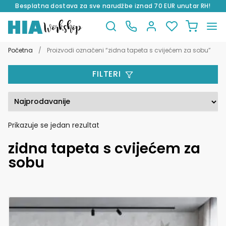
Besplatna dostava za sve narudžbe iznad 70 EUR unutar RH!
Preskoči
Skoči
na
do
Početna
/
Proizvodi označeni “zidna tapeta s cvijećem za sobu”
navigaciju
sadržaja
FILTERI
Prikazuje se jedan rezultat
zidna tapeta s cvijećem za
sobu
Ovaj
proizvod