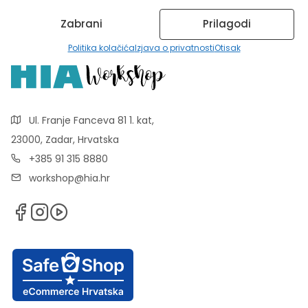
Zabrani
Prilagodi
Politika kolačića
Izjava o privatnosti
Otisak
Ul. Franje Fanceva 81 1. kat,
23000, Zadar, Hrvatska
+385 91 315 8880
workshop@hia.hr