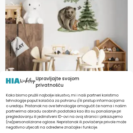
varijanti.
Opcije
se
mogu
odabrati
na
stranici
proizvoda
Upravljajte svojom
privatnošću
Kako bismo pružili najbolje iskustvo, mi i naši partneri koristimo
tehnologije poput kolačića za pohranu i/ili pristup informacijama
Naljepnica s imenom za zid dječje sobe Medvjed |
o uređaju. Pristanak na ove tehnologije omogućit će nama i našim
Bear’s Secret Life | HIAWorkshop®
partnerima obradu osobnih podataka kao što su ponašanje pri
pregledavanju ili jedinstveni ID-ovi na ovoj stranici i prikazujemo
od
19,90
€
(ne)personalizirane oglase. Nepristanak ili povlačenje privole može
negativno utjecati na određene značajke i funkcije.