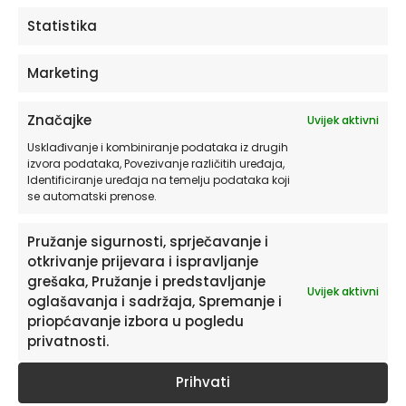
ODABERITE OPCIJE
Statistika
Marketing
Značajke
Uvijek aktivni
Usklađivanje i kombiniranje podataka iz drugih
izvora podataka, Povezivanje različitih uređaja,
Identificiranje uređaja na temelju podataka koji
se automatski prenose.
Pružanje sigurnosti, sprječavanje i
otkrivanje prijevara i ispravljanje
Pretplatite se na naš Newsletter
grešaka, Pružanje i predstavljanje
Uvijek aktivni
Želite primati savjete i zanimljivosti o uređenju doma te
oglašavanja i sadržaja, Spremanje i
informacije o novim proizvodima i pogodnostima?
priopćavanje izbora u pogledu
privatnosti.
Prihvati