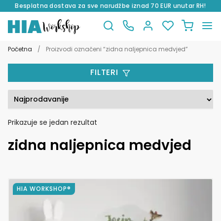
Besplatna dostava za sve narudžbe iznad 70 EUR unutar RH!
Preskoči
Skoči
na
do
Početna
/
Proizvodi označeni “zidna naljepnica medvjed”
navigaciju
sadržaja
FILTERI
Prikazuje se jedan rezultat
zidna naljepnica medvjed
Ovaj
HIA WORKSHOP®
proizvod
ima
više