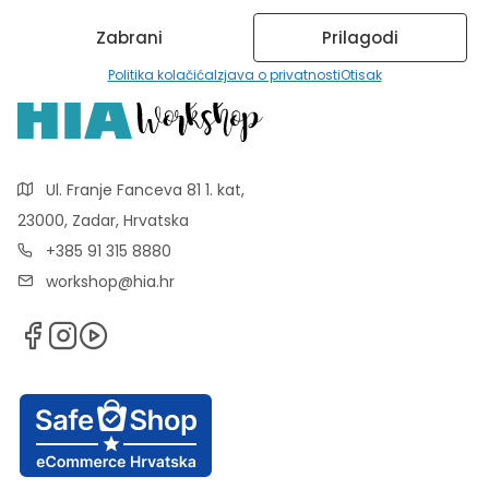
Zabrani
Prilagodi
Politika kolačića
Izjava o privatnosti
Otisak
Ul. Franje Fanceva 81 1. kat,
23000, Zadar, Hrvatska
+385 91 315 8880
workshop@hia.hr