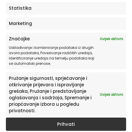
ODABERITE OPCIJE
Statistika
Marketing
Značajke
Uvijek aktivni
Usklađivanje i kombiniranje podataka iz drugih
izvora podataka, Povezivanje različitih uređaja,
Identificiranje uređaja na temelju podataka koji
se automatski prenose.
Pružanje sigurnosti, sprječavanje i
otkrivanje prijevara i ispravljanje
Pretplatite se na naš Newsletter
grešaka, Pružanje i predstavljanje
Uvijek aktivni
Želite primati savjete i zanimljivosti o uređenju doma te
oglašavanja i sadržaja, Spremanje i
informacije o novim proizvodima i pogodnostima?
priopćavanje izbora u pogledu
privatnosti.
Prihvati