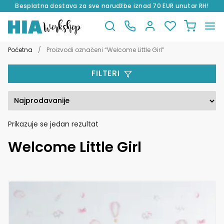
Besplatna dostava za sve narudžbe iznad 70 EUR unutar RH!
Preskoči
Skoči
na
do
Početna
/
Proizvodi označeni “Welcome Little Girl”
navigaciju
sadržaja
FILTERI
Prikazuje se jedan rezultat
Welcome Little Girl
Ovaj
proizvod
ima
više