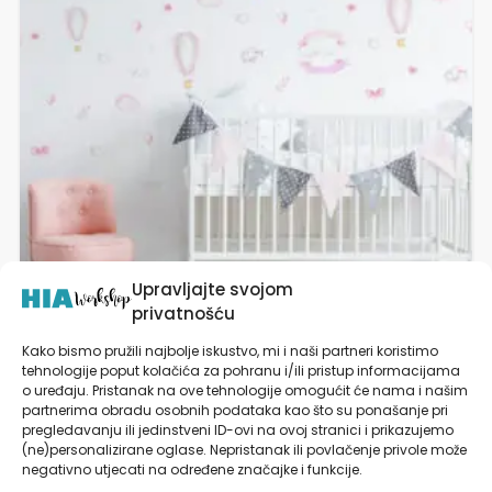
varijanti.
Opcije
se
mogu
odabrati
na
stranici
proizvoda
Upravljajte svojom
privatnošću
Kako bismo pružili najbolje iskustvo, mi i naši partneri koristimo
tehnologije poput kolačića za pohranu i/ili pristup informacijama
Naljepnice za zid dječje sobe | Welcome Little Girl
o uređaju. Pristanak na ove tehnologije omogućit će nama i našim
partnerima obradu osobnih podataka kao što su ponašanje pri
pregledavanju ili jedinstveni ID-ovi na ovoj stranici i prikazujemo
od
19,90
€
(ne)personalizirane oglase. Nepristanak ili povlačenje privole može
negativno utjecati na određene značajke i funkcije.