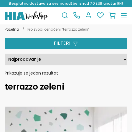
Besplatna dostava za sve narudžbe iznad 70 EUR unutar RH!
Preskoči
Skoči
na
do
Početna
/
Proizvodi označeni “terrazzo zeleni”
navigaciju
sadržaja
FILTERI
Prikazuje se jedan rezultat
terrazzo zeleni
Ovaj
proizvod
ima
više