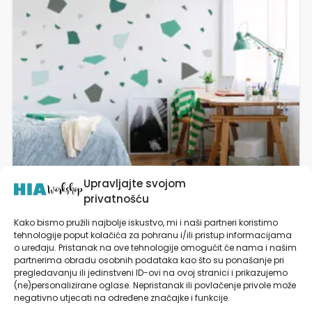
varijanti.
Opcije
se
mogu
odabrati
na
stranici
proizvoda
Upravljajte svojom
privatnošću
Kako bismo pružili najbolje iskustvo, mi i naši partneri koristimo
tehnologije poput kolačića za pohranu i/ili pristup informacijama
Naljepnice za zid | Terrazzo Green
o uređaju. Pristanak na ove tehnologije omogućit će nama i našim
partnerima obradu osobnih podataka kao što su ponašanje pri
pregledavanju ili jedinstveni ID-ovi na ovoj stranici i prikazujemo
od
19,90
€
(ne)personalizirane oglase. Nepristanak ili povlačenje privole može
negativno utjecati na određene značajke i funkcije.