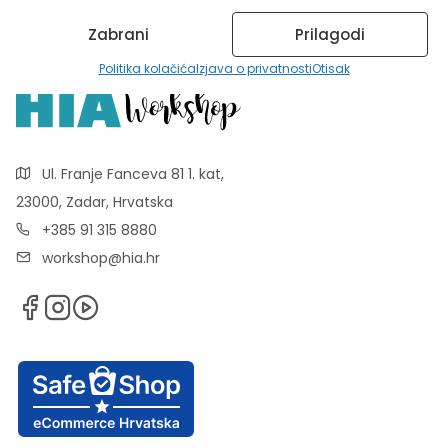
Zabrani
Prilagodi
Politika kolačića
Izjava o privatnosti
Otisak
Ul. Franje Fanceva 81 1. kat,
23000, Zadar, Hrvatska
+385 91 315 8880
workshop@hia.hr