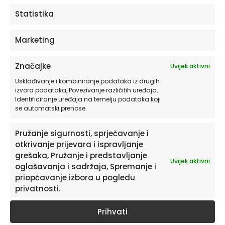
ODABERITE OPCIJE
Statistika
Marketing
Značajke
Uvijek aktivni
Usklađivanje i kombiniranje podataka iz drugih
izvora podataka, Povezivanje različitih uređaja,
Identificiranje uređaja na temelju podataka koji
se automatski prenose.
Pružanje sigurnosti, sprječavanje i
otkrivanje prijevara i ispravljanje
Pretplatite se na naš Newsletter
grešaka, Pružanje i predstavljanje
Uvijek aktivni
Želite primati savjete i zanimljivosti o uređenju doma te
oglašavanja i sadržaja, Spremanje i
informacije o novim proizvodima i pogodnostima?
priopćavanje izbora u pogledu
privatnosti.
Prihvati