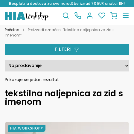
Besplatna dostava za sve narudžbe iznad 70 EUR unutar RH!
Preskoči
Skoči
na
do
Početna
/
Proizvodi označeni “tekstilna naljepnica za zid s
navigaciju
sadržaja
imenom”
FILTERI
Prikazuje se jedan rezultat
tekstilna naljepnica za zid s
imenom
Ovaj
HIA WORKSHOP®
proizvod