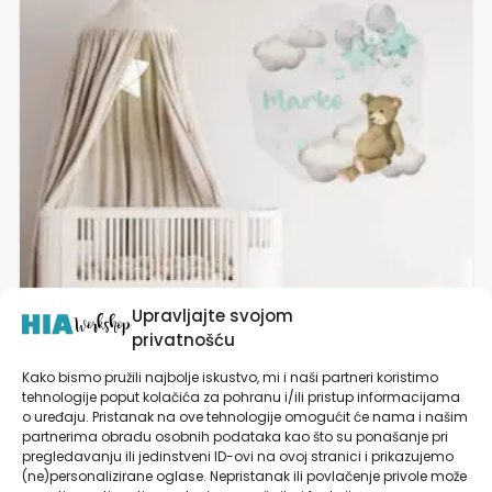
ima
više
varijanti.
Opcije
se
mogu
odabrati
na
stranici
proizvoda
Upravljajte svojom
privatnošću
Kako bismo pružili najbolje iskustvo, mi i naši partneri koristimo
tehnologije poput kolačića za pohranu i/ili pristup informacijama
o uređaju. Pristanak na ove tehnologije omogućit će nama i našim
Naljepnica s imenom za zid dječje sobe Medo
partnerima obradu osobnih podataka kao što su ponašanje pri
Tedi | Teddy’s Balloon Adventure | HIAWorkshop®
pregledavanju ili jedinstveni ID-ovi na ovoj stranici i prikazujemo
(ne)personalizirane oglase. Nepristanak ili povlačenje privole može