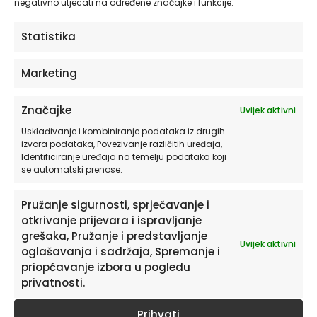
negativno utjecati na određene značajke i funkcije.
od
19,90
€
Statistika
ODABERITE OPCIJE
Marketing
Značajke
Uvijek aktivni
Usklađivanje i kombiniranje podataka iz drugih
izvora podataka, Povezivanje različitih uređaja,
Identificiranje uređaja na temelju podataka koji
se automatski prenose.
Pružanje sigurnosti, sprječavanje i
otkrivanje prijevara i ispravljanje
grešaka, Pružanje i predstavljanje
Pretplatite se na naš Newsletter
Uvijek aktivni
oglašavanja i sadržaja, Spremanje i
Želite primati savjete i zanimljivosti o uređenju doma te
priopćavanje izbora u pogledu
informacije o novim proizvodima i pogodnostima?
privatnosti.
Prihvati