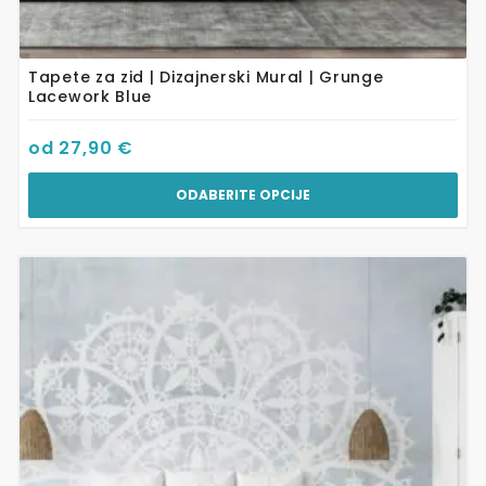
Tapete za zid | Dizajnerski Mural | Grunge
Lacework Blue
od
27,90
€
ODABERITE OPCIJE
Ovaj
proizvod
ima
više
varijanti.
Opcije
se
mogu
odabrati
na