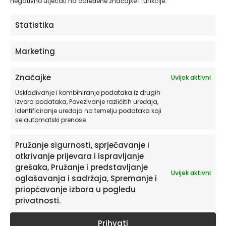
negativno utjecati na određene značajke i funkcije.
ODABERITE OPCIJE
Statistika
Ovaj
Marketing
proizvod
ima
Značajke
Uvijek aktivni
više
varijanti.
Usklađivanje i kombiniranje podataka iz drugih
izvora podataka, Povezivanje različitih uređaja,
Opcije
Identificiranje uređaja na temelju podataka koji
se
se automatski prenose.
mogu
odabrati
Pružanje sigurnosti, sprječavanje i
na
otkrivanje prijevara i ispravljanje
stranici
proizvoda
grešaka, Pružanje i predstavljanje
Uvijek aktivni
oglašavanja i sadržaja, Spremanje i
priopćavanje izbora u pogledu
privatnosti.
Prihvati