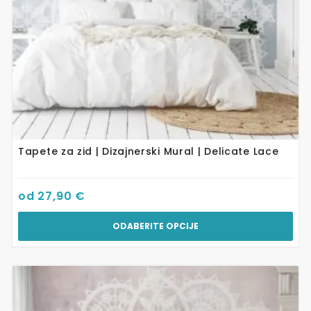
stranici
proizvoda
Tapete za zid | Dizajnerski Mural | Delicate Lace
od
27,90
€
ODABERITE OPCIJE
Ovaj
proizvod
ima