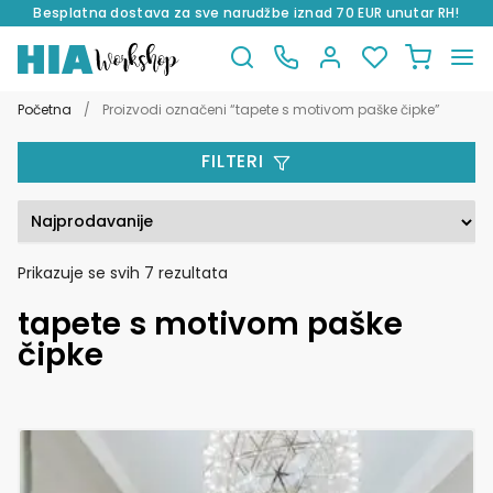
Besplatna dostava za sve narudžbe iznad 70 EUR unutar RH!
Preskoči
Skoči
na
do
Početna
/
Proizvodi označeni “tapete s motivom paške čipke”
navigaciju
sadržaja
FILTERI
Poredano
Prikazuje se svih 7 rezultata
po
tapete s motivom paške
popularnosti
čipke
Ovaj
proizvod