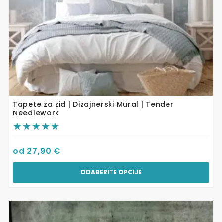
stranici
proizvoda
Tapete za zid | Dizajnerski Mural | Tender
Needlework
od
27,90
€
ODABERITE OPCIJE
Ovaj
proizvod