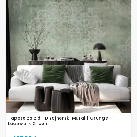
ima
više
varijanti.
Opcije
se
mogu
odabrati
na
stranici
proizvoda
Tapete za zid | Dizajnerski Mural | Grunge
Lacework Green