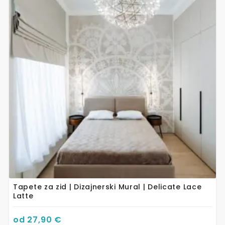
ima
više
varijanti.
Opcije
se
mogu
odabrati
na
stranici
proizvoda
Tapete za zid | Dizajnerski Mural | Delicate Lace
Latte
od
27,90
€