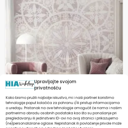
više
varijanti.
Opcije
se
mogu
odabrati
na
stranici
proizvoda
Upravljajte svojom
privatnošću
Kako bismo pružili najbolje iskustvo, mi i naši partneri koristimo
tehnologije poput kolačića za pohranu i/ili pristup informacijama
Tapete za zid | Dizajnerski Mural | Delicate Lace
o uređaju. Pristanak na ove tehnologije omogućit će nama i našim
Rose
partnerima obradu osobnih podataka kao što su ponašanje pri
pregledavanju ili jedinstveni ID-ovi na ovoj stranici i prikazujemo
od
27,90
€
(ne)personalizirane oglase. Nepristanak ili povlačenje privole može