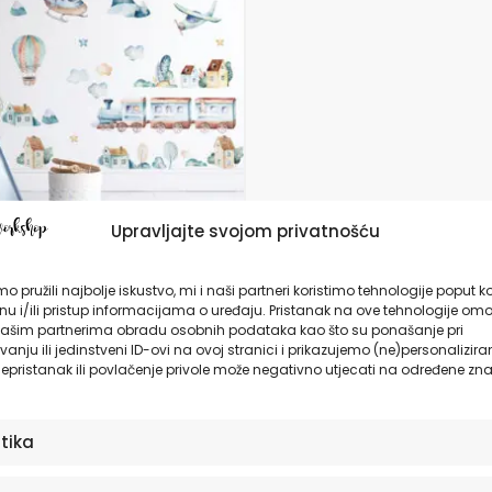
da
Upravljajte svojom privatnošću
nice za zid dječje
 Travelling Light
o pružili najbolje iskustvo, mi i naši partneri koristimo tehnologije poput k
u i/ili pristup informacijama o uređaju. Pristanak na ove tehnologije omo
ašim partnerima obradu osobnih podataka kao što su ponašanje pri
anju ili jedinstveni ID-ovi na ovoj stranici i prikazujemo (ne)personalizira
9,90
€
epristanak ili povlačenje privole može negativno utjecati na određene zna
ODABERITE OPCIJE
stika