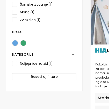
više
Šumske životinje
(1)
varijanti.
Opcije
Vlakić
(1)
se
Zvjezdice
(1)
mogu
odabrati
na
BOJA
stranici
proizvo
KATEGORIJE
Naljep
sobe |
Naljepnice za zid
(1)
Kako bism
za pohran
nama i n
Resetiraj filtere
pregledav
od
1
oglase. N
funkcije.
Stati