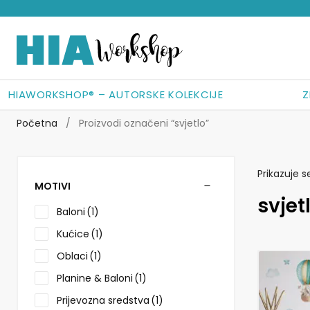
Preskoči
Skoči
na
do
navigaciju
sadržaja
HIAWORKSHOP® – AUTORSKE KOLEKCIJE
Z
Početna
/
Proizvodi označeni “svjetlo”
Prikazuje s
MOTIVI
svjet
Baloni
(1)
Kućice
(1)
Oblaci
(1)
Ovaj
Planine & Baloni
(1)
proizvod
ima
Prijevozna sredstva
(1)