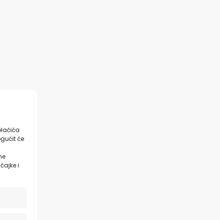
olačića
gućit će
ne
čajke i