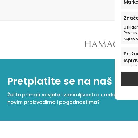
Marke
Znača
Usklađi
Poveziv
koji se
Pružan
isprav
oglaš
u pog
Pretplatite se na naš New
Želite primati savjete i zanimljivosti o uređenju dom
novim proizvodima i pogodnostima?