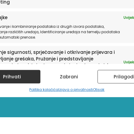
ting
jke
Uvijek
vanje i kombiniranje podataka iz drugih izvora podataka,
anje različitih uređaja, Identificiranje uređaja na temelju podataka
 automatski prenose.
je sigurnosti, sprječavanje i otkrivanje prijevara i
ljanje grešaka, Pružanje i predstavljanje
Uvijek
avanja i sadržaja, Spremanje i priopćavanje izbora
ledu privatnosti.
sletter
Prihvati
Zabrani
Prilagod
Politika kolačića
Izjava o privatnosti
Otisak
a te informacije o