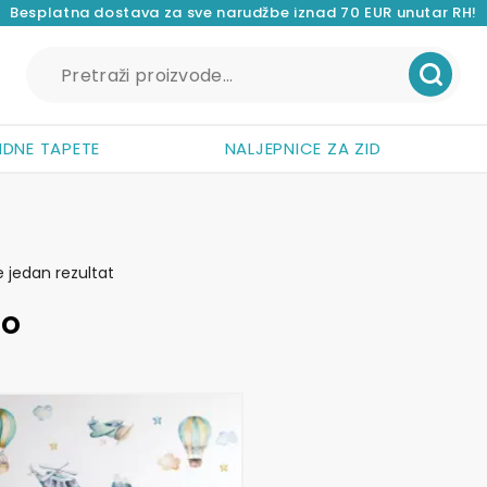
Besplatna dostava za sve narudžbe iznad 70 EUR unutar RH!
Pretraži:
IDNE TAPETE
NALJEPNICE ZA ZID
e jedan rezultat
lo