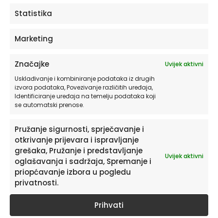
ODABERITE OPCIJE
Statistika
Marketing
Značajke
Uvijek aktivni
Usklađivanje i kombiniranje podataka iz drugih
izvora podataka, Povezivanje različitih uređaja,
Identificiranje uređaja na temelju podataka koji
se automatski prenose.
Pružanje sigurnosti, sprječavanje i
otkrivanje prijevara i ispravljanje
Pretplatite se na naš Newsletter
grešaka, Pružanje i predstavljanje
Uvijek aktivni
Želite primati savjete i zanimljivosti o uređenju doma te
oglašavanja i sadržaja, Spremanje i
informacije o novim proizvodima i pogodnostima?
priopćavanje izbora u pogledu
privatnosti.
Prihvati