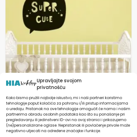
varijanti.
Opcije
se
mogu
odabrati
na
stranici
proizvoda
Upravljajte svojom
privatnošću
Kako bismo pružili najbolje iskustvo, mi i naši partneri koristimo
tehnologije poput kolačića za pohranu i/ili pristup informacijama
Naljepnica za zid dječje sobe | Super Cute
o uređaju. Pristanak na ove tehnologije omogućit će nama i našim
partnerima obradu osobnih podataka kao što su ponašanje pri
pregledavanju ili jedinstveni ID-ovi na ovoj stranici i prikazujemo
od
19,90
€
(ne)personalizirane oglase. Nepristanak ili povlačenje privole može
negativno utjecati na određene značajke i funkcije.