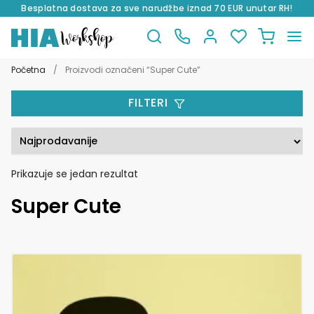
Besplatna dostava za sve narudžbe iznad 70 EUR unutar RH!
Preskoči
Skoči
na
do
Početna
/
Proizvodi označeni “Super Cute”
navigaciju
sadržaja
FILTERI
Prikazuje se jedan rezultat
Super Cute
Ovaj
proizvod
ima
više