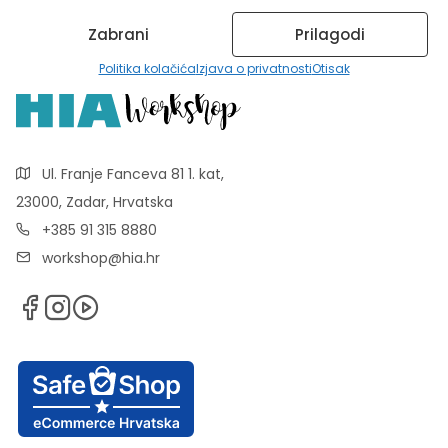
Zabrani
Prilagodi
Politika kolačića
Izjava o privatnosti
Otisak
Ul. Franje Fanceva 81 1. kat,
23000, Zadar, Hrvatska
+385 91 315 8880
workshop@hia.hr