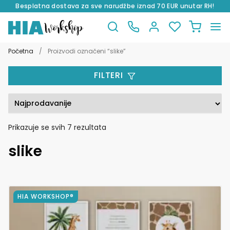
Besplatna dostava za sve narudžbe iznad 70 EUR unutar RH!
Preskoči
Skoči
na
do
Početna
/
Proizvodi označeni “slike”
navigaciju
sadržaja
FILTERI
Poredano
Prikazuje se svih 7 rezultata
po
slike
popularnosti
Ovaj
HIA WORKSHOP®
proizvod
ima
više