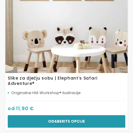
odabrati
na
stranici
proizvoda
Slike za dječju sobu | Elephant’s Safari
Adventure®
Originalne HIA Workshop® ilustracije
od
11,90
€
ODABERITE OPCIJE