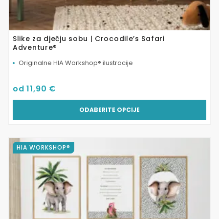
Slike za dječju sobu | Crocodile’s Safari
Adventure®
Originalne HIA Workshop® ilustracije
od
11,90
€
ODABERITE OPCIJE
Ovaj
HIA WORKSHOP®
proizvod
ima
više
varijanti.
Opcije
se
mogu