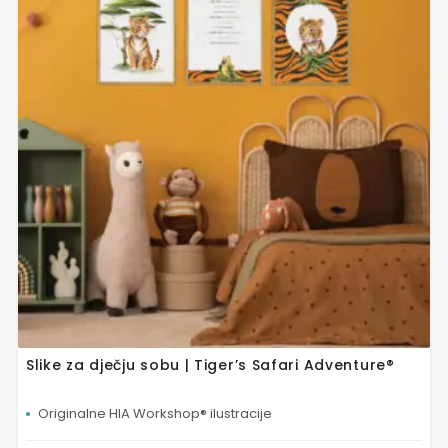
više
varijanti.
Opcije
se
mogu
odabrati
na
stranici
proizvoda
Slike za dječju sobu | Tiger’s Safari Adventure®
Originalne HIA Workshop® ilustracije