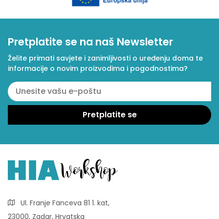
Pretplatite se na naš Newsletter
Želite primati savjete i zanimljivosti o uređenju doma te
informacije o novim proizvodima i pogodnostima?
Ul. Franje Fanceva 81 1. kat,
23000, Zadar, Hrvatska