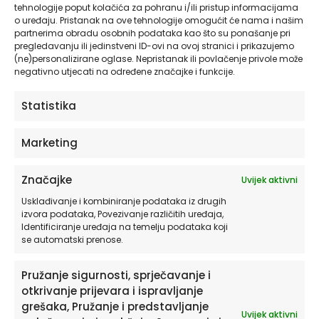
tehnologije poput kolačića za pohranu i/ili pristup informacijama
o uređaju. Pristanak na ove tehnologije omogućit će nama i našim
partnerima obradu osobnih podataka kao što su ponašanje pri
Originalne HIA Workshop® ilustracije
pregledavanju ili jedinstveni ID-ovi na ovoj stranici i prikazujemo
(ne)personalizirane oglase. Nepristanak ili povlačenje privole može
od
11,90
€
negativno utjecati na određene značajke i funkcije.
ODABERITE OPCIJE
Statistika
Marketing
Ovaj
HIA WORKSHOP®
proizvod
Značajke
Uvijek aktivni
ima
više
Usklađivanje i kombiniranje podataka iz drugih
izvora podataka, Povezivanje različitih uređaja,
varijanti.
Identificiranje uređaja na temelju podataka koji
Opcije
se automatski prenose.
se
mogu
Pružanje sigurnosti, sprječavanje i
odabrati
na
otkrivanje prijevara i ispravljanje
stranici
grešaka, Pružanje i predstavljanje
Uvijek aktivni