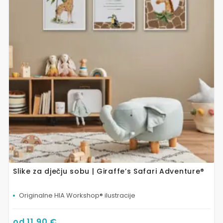
varijanti.
Opcije
se
mogu
odabrati
na
stranici
proizvoda
Slike za dječju sobu | Giraffe’s Safari Adventure®
Originalne HIA Workshop® ilustracije
od
11,90
€