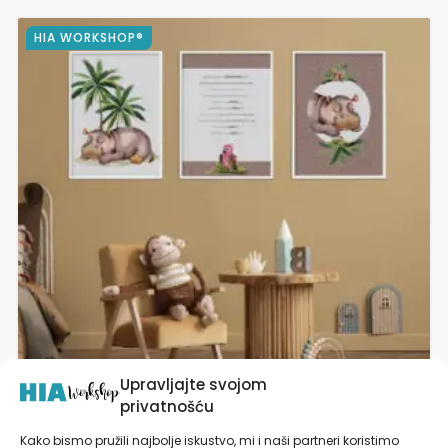
Ovaj
HIA WORKSHOP®
proizvod
ima
više
varijanti.
Opcije
se
mogu
odabrati
na
stranici
proizvoda
Upravljajte svojom
privatnošću
Kako bismo pružili najbolje iskustvo, mi i naši partneri koristimo
Slike za dječju sobu | Hypo’s Safari Adventure®