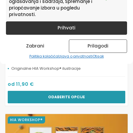
proizvoda
oglašavanja i sadržaja, Spremanje i
priopćavanje izbora u pogledu
privatnosti.
Prihvati
Zabrani
Prilagodi
Slike za dječju sobu | Lion’s Safari Adventure®
Politika kolačića
Izjava o privatnosti
Otisak
Originalne HIA Workshop® ilustracije
od
11,90
€
ODABERITE OPCIJE
Ovaj
HIA WORKSHOP®
proizvod
ima